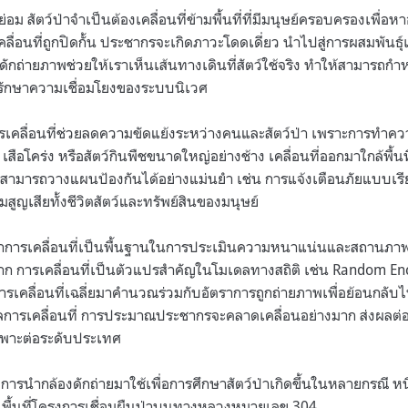
่อม สัตว์ป่าจำเป็นต้องเคลื่อนที่ข้ามพื้นที่ที่มีมนุษย์ครอบครองเพื่อหา
ื่อนที่ถูกปิดกั้น ประชากรจะเกิดภาวะโดดเดี่ยว นำไปสู่การผสมพันธุ์เล
กถ่ายภาพช่วยให้เราเห็นเส้นทางเดินที่สัตว์ใช้จริง ทำให้สามารถกำหนด
่อรักษาความเชื่อมโยงของระบบนิเวศ
ารเคลื่อนที่ช่วยลดความขัดแย้งระหว่างคนและสัตว์ป่า เพราะการทำค
ช่น เสือโคร่ง หรือสัตว์กินพืชขนาดใหญ่อย่างช้าง เคลื่อนที่ออกมาใกล้พื้
ามารถวางแผนป้องกันได้อย่างแม่นยำ เช่น การแจ้งเตือนภัยแบบเรี
ามสูญเสียทั้งชีวิตสัตว์และทรัพย์สินของมนุษย์
ษาการเคลื่อนที่เป็นพื้นฐานในการประเมินความหนาแน่นและสถานภา
้ยาก การเคลื่อนที่เป็นตัวแปรสำคัญในโมเดลทางสถิติ เช่น Random E
วการเคลื่อนที่เฉลี่ยมาคำนวณร่วมกับอัตราการถูกถ่ายภาพเพื่อย้อนก
้อมูลการเคลื่อนที่ การประมาณประชากรจะคลาดเคลื่อนอย่างมาก ส่งผ
ฉพาะต่อระดับประเทศ
งการนำกล้องดักถ่ายมาใช้เพื่อการศึกษาสัตว์ป่าเกิดขึ้นในหลายกรณี หนึ
นพื้นที่โครงการเชื่อมผืนป่าบนทางหลวงหมายเลข 304