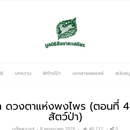
ธิ
บทความ
พิทักษ์ป่า
เอกสารเผยแพร่
สนับสน
่า ดวงตาแห่งพงไพร (ตอนที่ 4 
สัตว์ป่า)
Categories:
Posted
เกร็ดความรู้
8 พฤษภาคม 2026
46,212
0