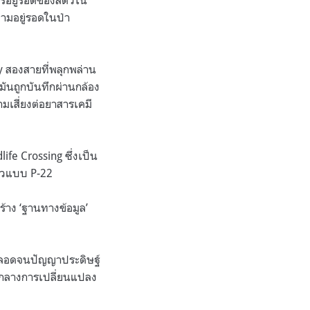
ารอยู่รอดของสัตว์ใน
ความอยู่รอดในป่า
y สองสายที่พลุกพล่าน
งมันถูกบันทึกผ่านกล้อง
มเสี่ยงต่อยาสารเคมี
ife Crossing ซึ่งเป็น
ี่ยวแบบ P-22
ร้าง ‘ฐานทางข้อมูล’
 ตลอดจนปัญญาประดิษฐ์
ามกลางการเปลี่ยนแปลง