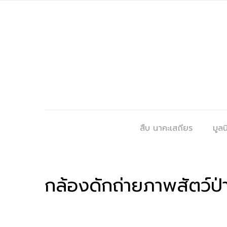
สืบ นาคะเสถียร
มูลนิ
กล้องดักถ่ายภาพสัตว์ป