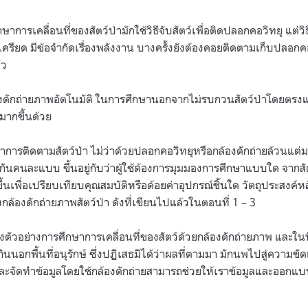
กษาการเคลื่อนที่ของสัตว์ป่ามักใช้วิธีจับสัตว์เพื่อติดปลอกคอวิทยุ แต่วิธ
ครียด มีข้อจำกัดเรื่องพลังงาน บางครั้งยังต้องคอยติดตามเก็บปลอกค
ัว
งดักถ่ายภาพอัตโนมัติ ในการศึกษานอกจากไม่รบกวนสัตว์ป่าโดยตรงแ
มากขึ้นด้วย
อนว่าการติดตามสัตว์ป่า ไม่ว่าด้วยปลอกคอวิทยุหรือกล้องดักถ่ายล้วนแต่ม
ียกันคนละแบบ ขึ้นอยู่กับว่าผู้ใช้ต้องการมุมมองการศึกษาแบบใด จากสัต
้นเพื่อเปรียบเทียบคุณสมบัติหรือด้อยค่าอุปกรณ์ชิ้นใด วัตถุประสงค์หลั
ล้องดักถ่ายภาพสัตว์ป่า ดังที่เขียนไปแล้วในตอนที่ 1 – 3
ถึงตัวอย่างการศึกษาการเคลื่อนที่ของสัตว์ด้วยกล้องดักถ่ายภาพ และในท
ากินนอกพื้นที่อนุรักษ์ ซึ่งปฏิเสธมิได้ว่าผลที่ตามมา มักนพไปสู่ความขั
ะจัดทำข้อมูลโดยใช้กล้องดักถ่ายสามารถช่วยให้เราข้อมูลและออกแบ