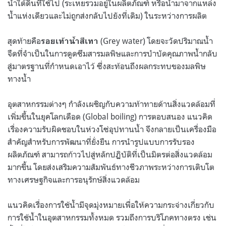
น้ำใต้ดินที่ใช้ไป (ระเหยรวมอยู่ในผลิตภัณฑ์ หรือนำมาจากแหล่ง
น้ำแห่งเดียวและไม่ถูกส่งกลับไปยังที่เดิม) ในระหว่างการผลิต
สุดท้ายคือ
(Grey water) โดยจะวัดปริมาณน้ำ
รอยเท้าน้ำสีเทา
จืดที่จำเป็นในการดูดซึมสารมลพิษและการบำบัดคุณภาพน้ำกลับ
สู่มาตรฐานที่กำหนดเอาไว้ ซึ่งสะท้อนถึงผลกระทบของมลพิษ
ทางน้ำ
อุตสาหกรรมต่างๆ กำลังเผชิญกับความท้าทายด้านสิ่งแวดล้อมที่
เพิ่มขึ้นในยุคโลกเดือด (Global boiling) การตอบสนอง แนวคิด
เรื่องความรับผิดชอบในห่วงโซ่อุปทานน้ำ จึงกลายเป็นเครื่องมือ
สำคัญสำหรับการพัฒนาที่ยั่งยืน การนำรูปแบบการรับรอง
ผลิตภัณฑ์ สามารถก้าวไปสู่หลักปฏิบัติที่เป็นมิตรต่อสิ่งแวดล้อม
มากขึ้น โดยส่งเสริมความสัมพันธ์ทางชีวภาพระหว่างการเติบโต
ทางเศรษฐกิจและการอนุรักษ์สิ่งแวดล้อม
แนวคิดเรื่องการใช้น้ำมีจุดมุ่งหมายเพื่อให้ความกระจ่างเกี่ยวกับ
การใช้น้ำในอุตสาหกรรมทั้งหมด รวมถึงการบริโภคทางตรง เช่น