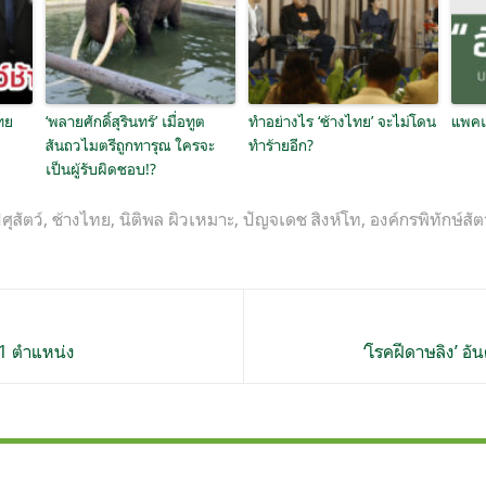
ทย
‘พลายศักดิ์สุรินทร์’ เมื่อทูต
ทำอย่างไร ‘ช้างไทย’ จะไม่โดน
แพคเก
สันถวไมตรีถูกทารุณ ใครจะ
ทำร้ายอีก?
เป็นผู้รับผิดชอบ!?
ุสัตว์
,
ช้างไทย
,
นิติพล ผิวเหมาะ
,
ปัญจเดช สิงห์โท
,
องค์กรพิทักษ์สั
 1 ตำแหน่ง
‘โรคฝีดาษลิง’ อั