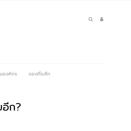
ุนองค์กร
ของที่ระลึก
ยอีก?