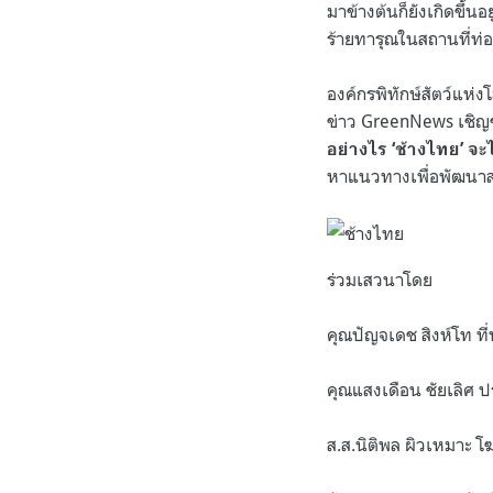
มาข้างต้นก็ยังเกิดขึ้น
ร้ายทารุณในสถานที่ท่
องค์กรพิทักษ์สัตว์แห่ง
ข่าว GreenNews เชิญ
อย่างไร ‘ช้างไทย’ จะ
หาแนวทางเพื่อพัฒนาส
ร่วมเสวนาโดย
คุณปัญจเดช สิงห์โท ท
คุณแสงเดือน ชัยเลิศ ป
ส.ส.นิติพล ผิวเหมาะ 