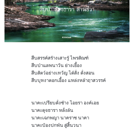
สืบสรรค์สร้างเสาะรู้ ไพรสัณฑ์
สืบป่าแลพนาวัน ย่างเยื้อง
สืบสัตว์อย่างเทวัญ ได้สั่ง ดั่งสอน
สืบบุหงาดอกเอื้อง แหล่งหล้าฤาสวรรค์
.
นาคะเปรียบดั่งช้าง ไอยรา องค์เอย
นาคะดุจธารา หลั่งล้น
นาคะเฉกพญา นาคราช นาคา
นาคะป้องปกพ้น สู่สิ้นวนา