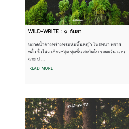
WILD-WRITE : ๑ กันยา
หยาดน้ำค้างพร่างพรมห่มพื้นหญ้า ไพรพนา พราย
พลิ้ว ริ้วไสว เขียวชอุ่ม ชุ่มชื่น สะบัดใบ รอตะวัน ฉาน
ฉาย ป …
WILD-WRITE : ๑ กันยา
READ MORE