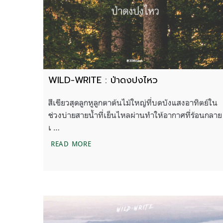
WILD-WRITE : ป่าดงปงไหว
สีเขียวสุดลูกหูลูกตาต้นไม้ใหญ่ที่บดบังแสงอาทิตย์ใน
ช่วงบ่ายสายน้ำที่เย็นไหลผ่านทำให้อากาศที่ร้อนกลาย
เ …
WILD-WRITE : ป่าดงปงไหว
READ MORE