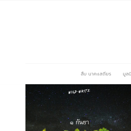
สืบ นาคะเสถียร
มูลนิ