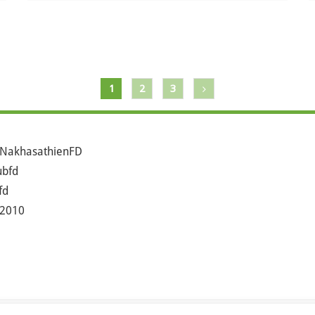
1
2
3
NakhasathienFD
bfd
fd
2010