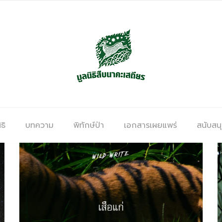
ธิ
บทความ
พิทักษ์ป่า
เอกสารเผยแพร่
สนับสน