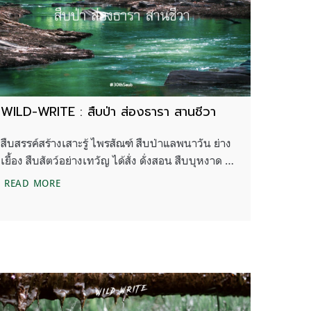
WILD-WRITE : สืบป่า ส่องธารา สานชีวา
สืบสรรค์สร้างเสาะรู้ ไพรสัณฑ์ สืบป่าแลพนาวัน ย่าง
เยื้อง สืบสัตว์อย่างเทวัญ ได้สั่ง ดั่งสอน สืบบุหงาด …
WILD-WRITE : สืบป่า ส่องธารา สานชีวา
READ MORE