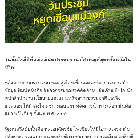
วันนี้เมื่อสี่ปีที่แล้ว มีนัดประชุมงานที่สำคัญที่สุดครั้งหนึ่งใน
ชีวิต
หลังจากผ่านกระบวนการต่อสู้เรื่องเขื่อนแม่วงก์มายาวนาน ทำ
ข้อมูล พิมพ์หนังสือ จัดกิจกรรมรณรงค์คัดค้าน เดินค้าน EHIA นั่ง
หน้าสำนักงานนโยบายและแผนทรัพยากรธรรมชาติและสิ่ง
แวดล้อม ให้กำลังใจ คชก. มอบแผนที่จัดการน้ำทางเลือก นั่นคือ
สู้มา 5 ปีเต็มๆ ตั้งแต่ พ.ศ. 2555
รัฐมนตรีสมัยนั้นคือ พลเอกฉัตรชัย ไฟเขียวให้มีโอกาสเจรจากับ
ปลัดกระทรวงเกษตร และอธิบดีกรมชลประทาน รวมถึงรองอธิบดี