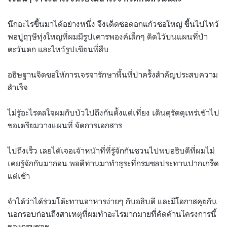
นึกอะไรขึ้นมาได้อย่างหนึ่ง จึงเด็ดช่อดอกแก้วช่อใหญ่ ขึ้นไปไหว้
พ่อปู่ฤๅษีทุ่งใหญ่ที่ผมมีรูปเคารพองค์เล็กๆ ติดไว้บนแผนที่ป่า
ตะวันตก และไหว้รูปเขียนพี่สืบ
อธิษฐานจิตขอให้การเจรจารักษาพื้นที่ป่าครั้งสำคัญประสบความ
สำเร็จ
ไม่รู้อะไรดลใจผมกับบัวไปถึงกันตั้งแต่เที่ยง เดินตุรัดตุเหร่เข้าไป
ขอเตรียมวางแผนที่ จัดการเอกสาร
ไปถึงเร็ว เลยได้เจอเจ้าหน้าที่ที่รู้จักกันชวนไปพบอธิบดีที่ผมไม่
เคยรู้จักกันมาก่อน พอดีท่านมาทำธุระที่กรมชลประทานปากเกร็ด
แต่เช้า
จำได้ว่าได้ร่วมโต๊ะทานอาหารง่ายๆ กับอธิบดี และมีโอกาสคุยกัน
นอกรอบก่อนถึงสาเหตุที่ผมทำอะไรมากมายที่คัดค้านโครงการนี้
ของกรมชลฯ