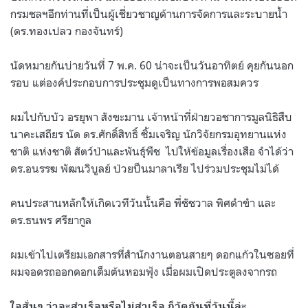
กรมชลฯอีกท่านที่เป็นผู้เชี่ยวชาญด้านการจัดการและระบายน้ำ
(ดร.ทองเปลว กองจันทร์)
นัดหมายกันบ่ายวันที่ 7 พ.ค. 60 น่าจะเป็นวันอาทิตย์ คุยกันนอก
รอบ แต่องค์ประกอบการประชุมดูเป็นทางการพอสมควร
ผมไปกับบัว อรยุพา สังขะมาน เจ้าหน้าที่ฝ่ายวอชาการมูลนิธิสืบ
นาคะเสถียร นัด ดร.ศักดิ์สิทธิ์ ซิ้มเจริญ นักวิจัยกรมอุทยานแห่ง
ชาติ แห่งชาติ สัตว์ป่าและพันธุ์พืช ไปให้ข้อมูลเรื่องเสือ จำได้ว่า
ดร.อนรรฆ พัฒนวิบูลย์ ป่วยป็นมาลาเรีย ไปร่วมประชุมไม่ได้
คนประสานหลักให้เกิดเวทีวันนั้นคือ พี่ชัชวาล พิศดำขำ และ
ดร.ธนพร ศรียากูล
ผมเข้าไปเตรียมเอกสารที่สำนักงานตอนสายๆ ดอกแก้วในซอยที่
ผมจอดรถออกดอกเต็มต้นหอมฟุ้ง เมื่อผมเปิดประตูลงจากรถ
ใจสั่นๆ ว่าจะสำเร็จหรือไม่สำเร็จ ก็วัดกันที่วันนี้ล่ะ