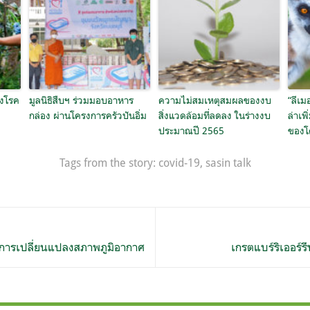
องโรค
มูลนิธิสืบฯ ร่วมมอบอาหาร
ความไม่สมเหตุสมผลของงบ
“ลีเม
กล่อง ผ่านโครงการครัวปันอิ่ม
สิ่งแวดล้อมที่ลดลง ในร่างงบ
ล่าเพ
ประมาณปี 2565
ของโ
Tags from the story:
covid-19
,
sasin talk
าการเปลี่ยนแปลงสภาพภูมิอากาศ
เกรตแบร์ริเออร์ร