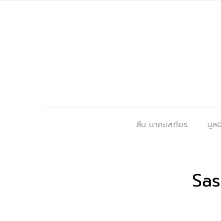
สืบ นาคะเสถียร
มูลนิ
Sas