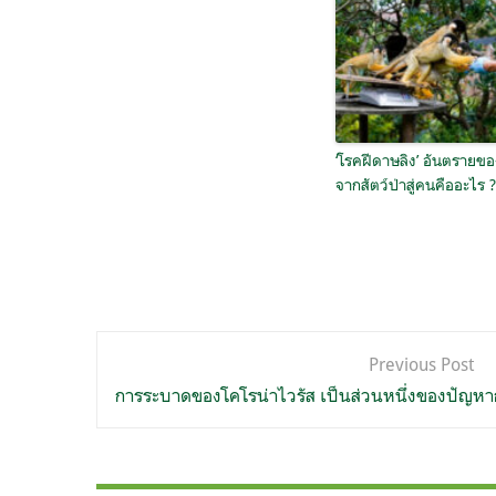
‘โรคฝีดาษลิง’ อันตรายข
จากสัตว์ป่าสู่คนคืออะไร ?
แนะแนว
Previous Post
เรื่อง
การระบาดของโคโรน่าไวรัส เป็นส่วนหนึ่งของปัญห