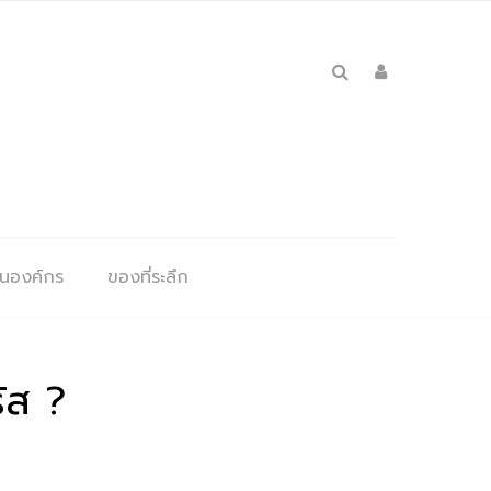
ุนองค์กร
ของที่ระลึก
ัส ?