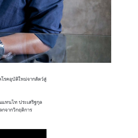
โรคอุบัติใหม่จากสัตว์สู่
คุณแทนไท ประเสริฐกุล
ลกจากวิกฤติการ