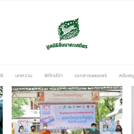
ธิ
บทความ
พิทักษ์ป่า
เอกสารเผยแพร่
สนับสน