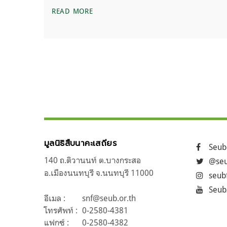
มีมที่บอกว่า “HUMANS ARE THE VIRUS”
READ MORE
แนะแนว
ถัดไป
เรื่อง
มูลนิธิสืบนาคะเสถียร
Seub
140 ถ.ติวานนท์ ต.บางกระสอ
@seu
อ.เมืองนนทบุรี จ.นนทบุรี 11000
seub
Seub
อีเมล :
snf@seub.or.th
โทรศัพท์ :
0-2580-4381
แฟกซ์ :
0-2580-4382