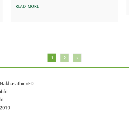
 ผิดตรงไหนหรอ
“ตลาดค้าสัตว์ป่า”แหล่งเพาะเชื้อโรคชั้นดี
READ MORE
1
2
NakhasathienFD
bfd
fd
2010