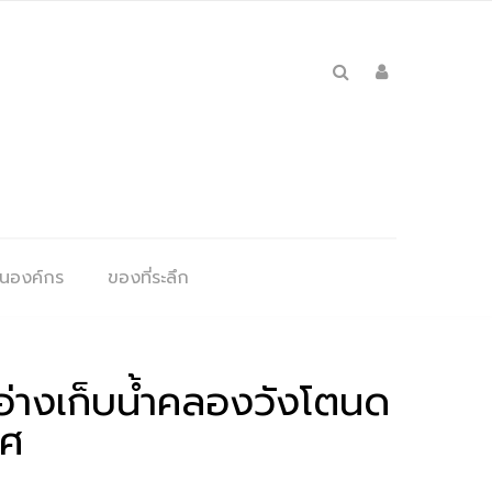
ุนองค์กร
ของที่ระลึก
อ่างเก็บน้ำคลองวังโตนด
ทศ