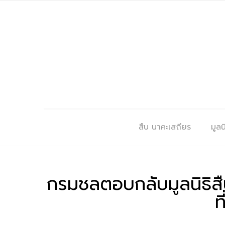
สืบ นาคะเสถียร
มูลนิ
กรมชลตอบกลับมูลนิธิสื
ท