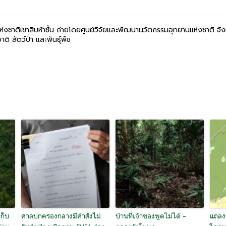
แห่งชาติเขาสิบห้าชั้น ถ่ายโดยศูนย์วิจัยและพัฒนานวัตกรรมอุทยานแห่งชาติ จั
ติ สัตว์ป่า และพันธุ์พืช
ก็บ
ศาลปกครองกลางมีคำสั่งไม่
บ้านที่เจ้าของพูดไม่ได้ –
แถลง