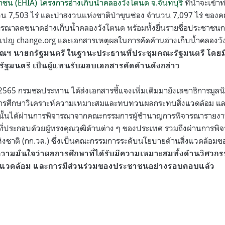
ชน (EHIA) โครงการอ่างเก็บน้ำคลองวังโตนด จ.จันทบุรี
ที่น้ำจะเข้า
นวน 7,503 ไร่ และป่าสงวนแห่งชาติป่าขุนซ่อง จำนวน 7,097 ไร่ ของ
รณาลดขนาดอ่างเก็บน้ำคลองวังโตนด พร้อมทั้งยื่นรายชื่อประชาชนกว่า
ปญ change.org และเอกสารเหตุผลในการคัดค้านอ่างเก็บน้ำคลองว
ณฯ นายกรัฐมนตรี ในฐานะประธานที่ประชุมคณะรัฐมนตรี โดยมี 
รัฐมนตรี เป็นผู้แทนรับมอบเอกสารคัดค้านดังกล่าว
 2565 กรมชลประทาน ได้ส่งเอกสารชี้แจงเพิ่มเติมมายังเลขาธิการมูลนิธ
รศึกษาวิเคราะห์ความเหมาะสมและทบทวนผลกระทบสิ่งแวดล้อม แล
นั้นได้ผ่านการพิจารณาจากคณะกรรมการผู้ชำนาญการพิจารณารายง
 ที่ประกอบด้วยผู้ทรงคุณวุฒิด้านต่าง ๆ ของประเทศ รวมถึงผ่านการ
่งชาติ (กก.วล.) ซึ่งเป็นคณะกรรมการระดับนโยบายด้านสิ่งแวดล้อม
มมั่นใจว่าผลการศึกษาที่ได้รับมีความเหมาะสมทั้งด้านวิศวกร
่งแวดล้อม และการมีส่วนร่วมของประชาชนอย่างรอบคอบแล้ว