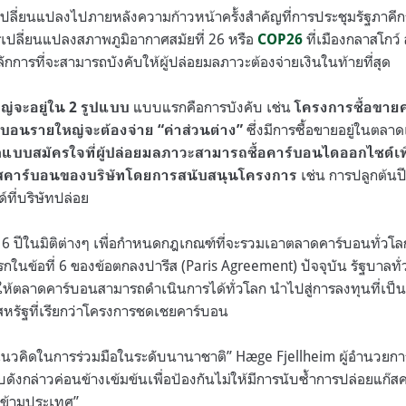
ปลี่ยนแปลงไปภายหลังความก้าวหน้าครั้งสำคัญที่การประชุมรัฐภาค
รเปลี่ยนแปลงสภาพภูมิอากาศสมัยที่
26
หรือ
ที่เมืองกลาสโก
COP26
กการที่จะสามารถบังคับให้ผู้ปล่อยมลภาวะต้องจ่ายเงินในท้ายที่สุด
แบบแรกคือการบังคับ เช่น
่จะอยู่ใน
2
รูปแบบ
โครงการซื้อขายค
ซึ่งมีการซื้อขายอยู่ในตลา
ร์บอนรายใหญ่จะต้องจ่าย
“
ค่าส่วนต่าง
”
อ
แบบสมัครใจที่ผู้ปล่อยมลภาวะสามารถซื้อคาร์บอนไดออกไซด์เพ
เช่น การปลูกต้นป
สคาร์บอนของบริษัทโดยการสนับสนุนโครงการ
ที่บริษัทปล่อย
6
ปีในมิติต่างๆ เพื่อกำหนดกฎเกณฑ์ที่จะรวมเอาตลาดคาร์บอนทั่วโล
รกในข้อที่
6
ของข้อตกลงปารีส
(Paris Agreement)
ปัจจุบัน รัฐบาลทั
ำให้ตลาดคาร์บอนสามารถดำเนินการได้ทั่วโลก นำไปสู่การลงทุนที่เป็น
์สหรัฐที่เรียกว่าโครงการชดเชยคาร์บอน
แนวคิดในการร่วมมือในระดับนานาชาติ
” Hæge Fjellheim
ผู้อำนวยกา
ดังกล่าวค่อนข้างเข้มข้นเพื่อป้องกันไม่ให้มีการนับซ้ำการปล่อยแก
ิตข้ามประเทศ
”