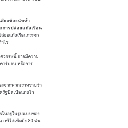
่ยงที่จะนับซ้ำ
ลดการปล่อยแก๊สเรือน
ปล่อยแก๊สเรือนกระจก
ำกำไร
ศวรรษนี้ อาจมีความ
รคาร์บอน หรือการ
นื่องจากพวกเราทราบว่า
ครัฐบิดเบือนกลไก
รให้อยู่ในรูปแบบของ
ษีได้เพิ่มถึง
80
พัน