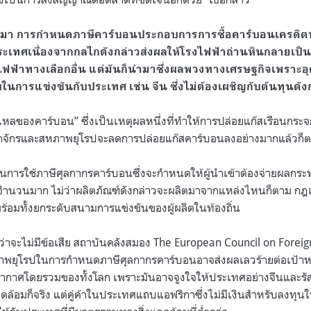
านมา การกำหนดภาษีคาร์บอนประกอบการการซื้อคาร์บอนเครดิต
เทศเนื่องจากกลไกดังกล่าวส่งผลให้โรงไฟฟ้าถ่านหินกลายเป
ิตไฟฟ้าทางเลือกอื่น แต่มันก็นำมาซึ่งผลพวงทางเศรษฐกิจเพรา
ในการแข่งขันกับประเทศ เช่น จีน ซึ่งไม่ต้องเผชิญกับต้นทุนดัง
วไหลของคาร์บอน
”
ซึ่งเป็นเหตุผลหนึ่งที่ทำให้การปล่อยแก๊สเรือนกระจกย
ณาจักรและสหภาพยุโรปจะลดการปล่อยแก๊สคาร์บอนลงอย่างมากแล้วก็
การใช้ภาษีศุลกากรคาร์บอนซึ่งจะกำหนดให้ผู้นำเข้าต้องจ่ายผลกระ
จำนวนมาก ไม่ว่าผลิตภัณฑ์ดังกล่าวจะผลิตมาจากแหล่งไหนก็ตาม กฎ
ร้อมทั้งยกระดับสนามการแข่งขันของผู้ผลิตในท้องถิ่น
ว่าจะไม่มีข้อเสีย สถาบันคลังสมอง
The European Council on Foreig
ยุโรปในการกำหนดภาษีศุลกากรคาร์บอนอาจส่งผลเลวร้ายต่อเป้า
ากาศโดยรวมของทั้งโลก เพราะมันอาจจูงใจให้ประเทศอย่างจีนและรัส
งแวดล้อมก็จริง แต่คู่ค้าในประเทศแถบแอฟริกาซึ่งไม่มีเงินสำหรับลงทุ