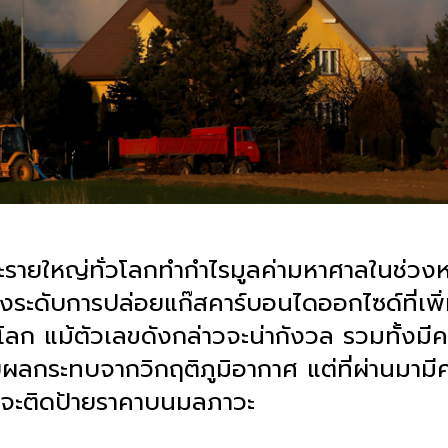
ะรายใหญ่ทั่วโลกทำกำไรมูลค่ามหาศาลในช่วง
ระดับการปล่อยแก๊สคาร์บอนไดออกไซด์ที่เพิ่ม
วโลก แม้ตัวเลขดังกล่าวจะน่ากังวล รวมทั้งมี
วกับผลกระทบจากวิกฤติภูมิอากาศ แต่ที่ผ่านมา
ี่จะติดป้ายราคาบนมลภาวะ