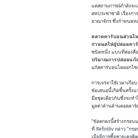
แต่สถานการณ์กำลังจะเ
สหประชาชาติ เรื่องกา
อาณาจักร ซึ่งกำหนดหลั
ตลาดคาร์บอนส่วนใหญ
กำหนดให้ผู้ปล่อยคา
ชนิดหนึ่ง แบบที่สองคื
ปริมาณการปล่อยแก๊
แก๊สคาร์บอนไดออกไซด์
การเจรจาใช้เวลาเกือบ
ข้อเสนอนี้เกิดขึ้นครั้งแ
มือชุดเดียวกันซึ่งจะท
มูลค่าล้านล้านดอลลาร
“
ข้อตกลงนี้สร้างกรอบ
ที่
Refinitiv
กล่าว
“
กรอบ
เมื่อมีการซื้อชายเครด