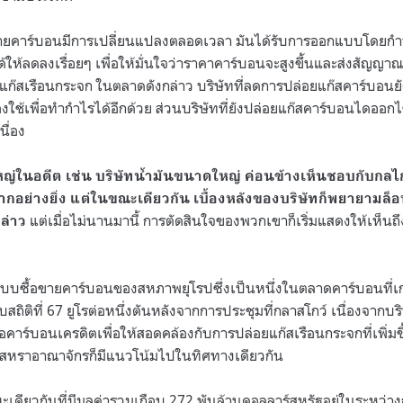
อขายคาร์บอนมีการเปลี่ยนแปลงตลอดเวลา มันได้รับการออกแบบโดยก
ให้ลดลงเรื่อยๆ เพื่อให้มั่นใจว่าราคาคาร์บอนจะสูงขึ้นและส่งสัญญาณ
แก๊สเรือนกระจก ในตลาดดังกล่าว บริษัทที่ลดการปล่อยแก๊สคาร์บอนย
งใช้เพื่อทำกำไรได้อีกด้วย ส่วนบริษัทที่ยังปล่อยแก๊สคาร์บอนไดออกไซ
นื่อง
หญ่ในอดีต เช่น บริษัทน้ำมันขนาดใหญ่ ค่อนข้างเห็นชอบกับกล
้ยากอย่างยิ่ง แต่ในขณะเดียวกัน เบื้องหลังของบริษัทก็พยายามล็
แต่เมื่อไม่นานมานี้ การตัดสินใจของพวกเขาก็เริ่มแสดงให้เห็นถ
ล่าว
 ระบบซื้อขายคาร์บอนของสหภาพยุโรปซึ่งเป็นหนึ่งในตลาดคาร์บอนที่เก่า
ถิติที่
67
ยูโรต่อหนึ่งตันหลังจากการประชุมที่กลาสโกว์ เนื่องจากบ
ื้อคาร์บอนเครดิตเพื่อให้สอดคล้องกับการปล่อยแก๊สเรือนกระจกที่เพิ่
หราอาณาจักรก็มีแนวโน้มไปในทิศทางเดียวกัน
ดียวกันที่มีมูลค่ารวมเกือบ
272
พันล้านดอลลาร์สหรัฐอยู่ในระหว่างก