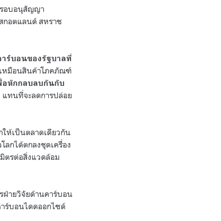
ีกรอบอนุสัญญา
ว์ สกอตแลนด์ สหราช
าร์บอนของรัฐบาลที่
ดเหมือนสินค้าโภคภัณฑ์
ื่อหักกลบลบกันกับ
ี แทนที่จะลดการปล่อย
กให้เป็นตลาดเดียวกัน
่วโลกได้ตกลงชุดเครื่อง
มิตรต่อสิ่งแวดล้อม
รฝ่ายวิจัยด้านคาร์บอน
๊สคาร์บอนไดดออกไซด์