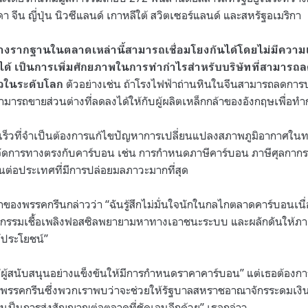
 จีน ญี่ปุ่น นิวซีแลนด์ เกาหลีใต้ สวิตเซอร์แลนด์ และสหรัฐอเมริกา
างรากฐานในตลาดเหล่านี้สามารถเชื่อมโยงกันได้โดยไม่มีความเสี
ได้ เป็นการเพิ่มศักยภาพในการทำกำไรสำหรับบริษัทที่สามารถ
ตัวอย่างเช่น ถ้าโรงไฟฟ้าถ่านหินในจีนสามารถลดการ
็วในระดับโลก
มารถขายส่วนต่างที่ลดลงได้ให้กับผู้ผลิตเหล็กกล้าของอังกฤษเพื่อท
็วที่จำเป็นต้องการแก้ไขปัญหาการเปลี่ยนแปลงสภาพภูมิอากาศในท
งจัดการทางตรงกับคาร์บอน เช่น การกำหนดภาษีคาร์บอน ภาษีศุลกาก
ต่อประเทศที่มีการปล่อยมลภาวะมากที่สุด
ของพรรคกรีนกล่าวว่า
“
ฉันรู้สึกไม่มั่นใจนักในกลไกตลาดคาร์บอนเ
สาหกรรมเชื้อเพลิงฟอสซิลพยายามหาทางเอาชนะระบบ และผลักดันให้ภา
้ประโยชน์
”
“
ผู้สนับสนุนอย่างแข็งขันให้มีการกำหนดราคาคาร์บอน
”
แต่เธอต้องกา
พรรคกรีนซึ่งพวกเราพบว่าจะช่วยให้รัฐบาลสหราชอาณาจักรระดมเงินภา
งยังเป็นการส่งสัญญาณต่อตลาดที่ชัดเจนอีกด้วย
”
เธอกล่าว