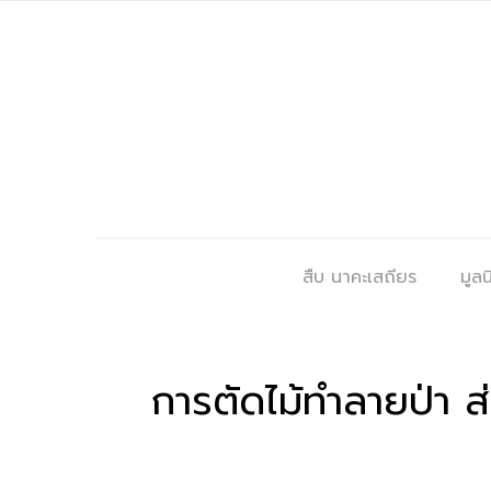
สืบ นาคะเสถียร
มูลนิ
การตัดไม้ทำลายป่า 