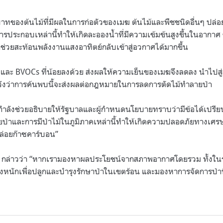
บาทของต้นไม้ที่มีผลในการก่อตัวของเมฆ ต้นไม้และพืชชนิดอื่นๆ ปล่อ
ประกอบเหล่านี้ทำให้เกิดละอองน้ำที่มีความเข้มข้นสูงขึ้นในอากาศ ซ
ึ้นช่วยสะท้อนพลังงานแสงอาทิตย์กลับเข้าสู่อวกาศได้มากขึ้น
งและ BVOCs ที่น้อยลงด้วย ส่งผลให้ความเย็นของเมฆจึงลดลง นำไปสู
ัยหวังว่าการค้นพบนี้จะส่งผลต่อกฎหมายในการลดการตัดไม้ทำลายป่า
รากำลังช่วยอธิบายให้รัฐบาลและผู้กำหนดนโยบายทราบว่ามีข้อได้เปร
ยป่าและการมีป่าไม้ในภูมิภาคเหล่านี้ทำให้เกิดความปลอดภัยทางเศรษ
่อยก๊าซคาร์บอน”
์ กล่าวว่า “หากเรามองหาผลประโยชน์จากสภาพอากาศโดยรวม ทั้งใ
หนักเพื่อปลูกและบำรุงรักษาป่าในเขตร้อน และมองหาการจัดการป่าที