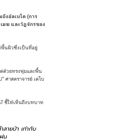
วมถึงอัลเบโด (การ
งเมฆ และวัฏจักรของ
นผิวซึ่งเป็นที่อยู่
่ด้วยทรงพุ่มและพื้น
ป” ศาสตราจารย์ เดโบ
AT ชี้ให้เห็นถึงบทบาท
ำลายป่า เท่ากับ
มฝน