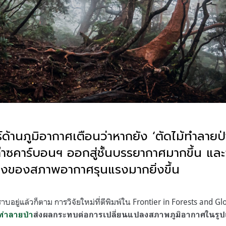
ด้านภูมิอากาศเตือนว่าหากยัง ‘ตัดไม้ทำลายป
ก๊าซคาร์บอนฯ ออกสู่ชั้นบรรยากาศมากขึ้น และ
ลงของสภาพอากาศรุนแรงมากยิ่งขึ้น
ี่ทราบอยู่แล้วก็ตาม การวิจัยใหม่ที่ตีพิมพ์ใน Frontier in Forests and
้ทำลายป่า
ส่งผลกระทบต่อการเปลี่ยนแปลงสภาพภูมิอากาศในรูปแ