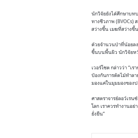
นักวิจัยยังได้ศึกษาบท
ทางชีวภาพ (BVOCs) สาร
สว่างขึ้น เมฆที่สว่างข
ด้วยจำนวนป่าที่น้อยล
ขึ้นบนพื้นผิว นักวิจ
เวอร์โชต กล่าวว่า “เ
ป้องกันการตัดไม้ทำลา
มองแค่ในมุมมองของปล
ศาสตราจารย์ลอว์เรนซ
โลก เราควรทำงานอย่าง
ยั่งยืน”
.