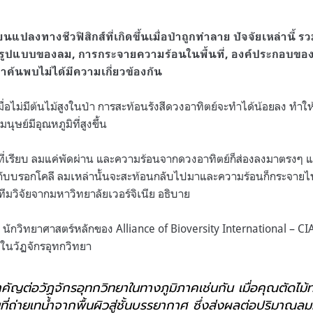
ยนแปลงทางชีวฟิสิกส์ที่เกิดขึ้นเมื่อป่าถูกทำลาย ปัจจัยเหล่านี้ ร
 รูปแบบของลม, การกระจายความร้อนในพื้นที่, องค์ประกอบขอ
กเขาค้นพบไม่ได้มีความเกี่ยวข้องกัน
่อไม่มีต้นไม้สูงในป่า การสะท้อนรังสีดวงอาทิตย์จะทำได้น้อยลง ทำให้พื้
ุษย์มีอุณหภูมิที่สูงขึ้น
ี่เรียบ ลมแค่พัดผ่าน และความร้อนจากดวงอาทิตย์ก็ส่องลงมาตรงๆ แต
กับบรอกโคลี ลมเหล่านั้นจะสะท้อนกลับไปมาและความร้อนก็กระจายไ
ทีมวิจัยจากมหาวิทยาลัยเวอร์จิเนีย อธิบาย
ชต นักวิทยาศาสตร์หลักของ Alliance of Bioversity International – CI
ทในวัฏจักรอุทกวิทยา
ำคัญต่อวัฏจักรอุทกวิทยาในทางภูมิภาคเช่นกัน เมื่อคุณตัดไม้ท
ที่ถ่ายเทน้ำจากพื้นผิวสู่ชั้นบรรยากาศ ซึ่งส่งผลต่อปริมาณล