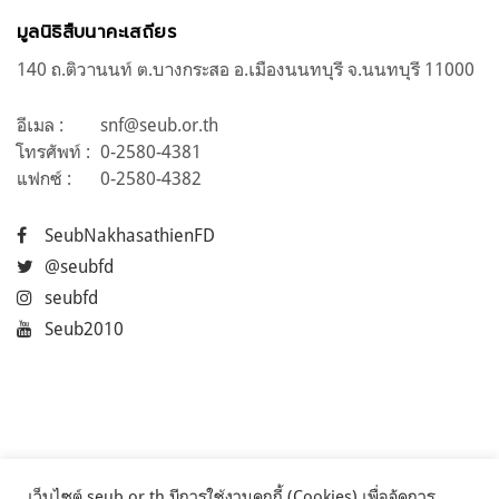
มูลนิธิสืบนาคะเสถียร
140 ถ.ติวานนท์ ต.บางกระสอ อ.เมืองนนทบุรี จ.นนทบุรี 11000
อีเมล :
snf@seub.or.th
โทรศัพท์ :
0-2580-4381
แฟกซ์ :
0-2580-4382
SeubNakhasathienFD
@seubfd
seubfd
Seub2010
เว็บไซต์ seub.or.th มีการใช้งานคุกกี้ (Cookies) เพื่อจัดการ