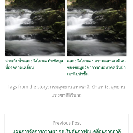
อ่างเก็บน้ำคลองวังโตนด กับข้อมูล
คลองวังโตนด : ความคลาดเคลื่อน
ที่ยังคลาดเคลื่อน
ของข้อมูลวิชาการกับอนาคตผืนป่า
เขาสิบห้าชั้น
Tags from the story:
กรมอุทยานแห่งชาติ
,
ป่าแหว่ง
,
อุทยาน
แห่งชาติสิรินาถ
แนะแนว
Previous Post
เรื่อง
แผนการจัดการกวางผา จุดเริ่มต้นการขับเคลื่อนจากภาคี