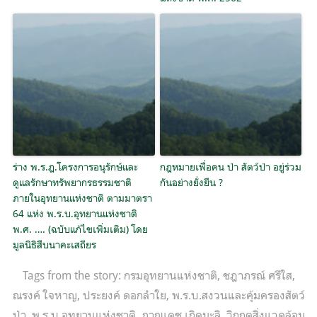
ร่าง พ.ร.ฎ.โครงการอนุรักษ์และ
กฎหมายเพื่อคน ป่า สัตว์ป่า อยู่ร่วม
ดูแลรักษาทรัพยากรธรรมชาติ
กันอย่างยั่งยืน ?
ภายในอุทยานแห่งชาติ ตามมาตรา
64 แห่ง พ.ร.บ.อุทยานแห่งชาติ
พ.ศ. …. (ฉบับแก้ไขเพิ่มเติม) โดย
มูลนิธิสืบนาคะเสถียร
Tags from the story:
กรมอุทยานแห่งชาติ
,
ชฎาภรณ์ ศรีใส
,
ณรงค์ ใจหาญ
,
ประยงค์ ดอกลำใย
,
พ.ร.บ.สงวนและคุ้มครองสัตว์
ป่า
,
พ.ร.บ.อุทยานแห่งชาติ
,
ภาณุเดช เกิดมะลิ
,
วิกฤตสิ่งแวดล้อม