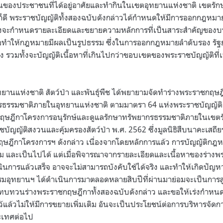
กเป็นของประชาชนที่ได้อยู่อาศัยและทำกินในเขตอุทยานแห่งชาติ เขตรักษ
งไรก็ดี พระราชบัญญัติทั้งสองฉบับดังกล่าวได้กำหนดให้มีการออกกฎห
่งจะกำหนดรายละเอียดและขยายความหลักการที่เป็นสาระสำคัญขอ
พื่อทำให้กฎหมายมีผลเป็นรูปธรรม ซึ่งในการออกกฎหมายลำดับรอง ร
อแย้ง รวมทั้งจะบัญญัติเนื้อหาที่เกินไปกว่าขอบเขตของพระราชบัญญัติที
ทยานแห่งชาติ สัตว์ป่า และพันธุ์พืช ได้พยายามจัดทำร่างพระราชกฤษฎ
รธรรมชาติภายในอุทยานแห่งชาติ ตามมาตรา 64 แห่งพระราชบัญญัติอ
ษฎีกาโครงการอนุรักษ์และดูแลรักษาทรัพยากรธรรมชาติภายในเขตรักษ
ัญญัติสงวนและคุ้มครองสัตว์ป่า พ.ศ. 2562 ซึ่งมูลนิธิสืบนาคะเสถียร
ฤษฎีกาโครงการฯ ดังกล่าว เนื่องจากโดยหลักการแล้ว การบัญญัติกฎหม
รม และเป็นไปได้ แต่เมื่อพิจารณาจากรายละเอียดและเนื้อหาของร่างพ
ินการแล้วเสร็จ อาจจะไม่สามารถบังคับใช้ได้จริง และทำให้เกิดปัญหาใ
กรมอุทยานฯ ได้ดำเนินการมาตลอดหลายสิบปีที่ผ่านมาย่อมจะเป็นการสู
ารทบทวนร่างพระราชกฤษฎีกาทั้งสองฉบับดังกล่าว และขอให้เร่งกำหน
วจไว้แล้วไม่ให้มีการขยายเพิ่มเติม อันจะเป็นประโยชน์ต่อการบริหารจั
ะเทศต่อไป