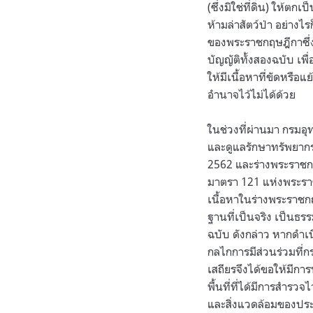
(ซึ่งมิใช่ที่ดิน) ให้ต
ห้ามล่าสัตว์ป่า อย่า
ของพระราชกฤษฎีกาซึ
บัญญัติทั้งสองฉบับ เ
ให้มีเนื้อหาที่ขัดหรื
อำนาจไว้ไม่ได้ด้วย
ในช่วงที่ผ่านมา กรมอุ
และดูแลรักษาทรัพยาก
2562 และร่างพระราชกฤ
มาตรา 121 แห่งพระราชบ
เนื้อหาในร่างพระราชก
ฐานที่เป็นจริง เป็นธร
ฉบับ ดังกล่าว หากดำเน
กลไกการมีส่วนร่วมที่
เสถียรจึงได้ขอให้มีก
พื้นที่ที่ได้มีการสำร
และสิ่งแวดล้อมของปร