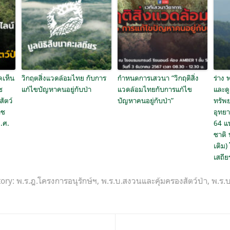
ดเห็น
วิกฤตสิ่งแวดล้อมไทย กับการ
กำหนดการเสวนา “วิกฤติสิ่ง
ร่าง 
ช
แก้ไขปัญหาคนอยู่กับป่า
แวดล้อมไทยกับการแก้ไข
และด
ัตว์
ปัญหาคนอยู่กับป่า”
ทรัพ
าช
อุทย
.ศ.
64 แห
ชาติ 
เติม)
เสถีย
tory:
พ.ร.ฎ.โครงการอนุรักษ์ฯ
,
พ.ร.บ.สงวนและคุ้มครองสัตว์ป่า
,
พ.ร.