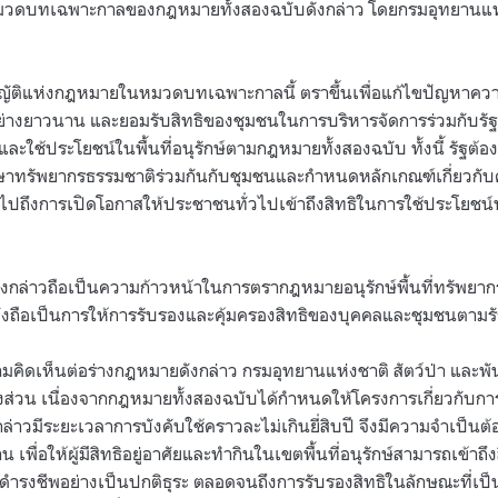
หมวดบทเฉพาะกาลของกฎหมายทั้งสองฉบับดังกล่าว โดยกรมอุทยานแห่ง
ติแห่งกฎหมายในหมวดบทเฉพาะกาลนี้ ตราขึ้นเพื่อแก้ไขปัญหาควา
ีมาอย่างยาวนาน และยอมรับสิทธิของชุมชนในการบริหารจัดการร่วมกับรั
ัยและใช้ประโยชน์ในพื้นที่อนุรักษ์ตามกฎหมายทั้งสองฉบับ ทั้งนี้ รัฐต้
กษาทรัพยากรธรรมชาติร่วมกันกับชุมชนและกำหนดหลักเกณฑ์เกี่ยวกับคุณ
มไปถึงการเปิดโอกาสให้ประชาชนทั่วไปเข้าถึงสิทธิในการใช้ประโยชน์
ล่าวถือเป็นความก้าวหน้าในการตรากฎหมายอนุรักษ์พื้นที่ทรัพยากร
ยังถือเป็นการให้การรับรองและคุ้มครองสิทธิของบุคคลและชุมชนตามร
มคิดเห็นต่อร่างกฎหมายดังกล่าว กรมอุทยานแห่งชาติ สัตว์ป่า และพันธ
างส่วน เนื่องจากกฎหมายทั้งสองฉบับได้กำหนดให้โครงการเกี่ยวกับการ
าวมีระยะเวลาการบังคับใช้คราวละไม่เกินยี่สิบปี จึงมีความจำเป็นต้อง
 เพื่อให้ผู้มีสิทธิอยู่อาศัยและทำกินในเขตพื้นที่อนุรักษ์สามารถเข้าถึ
รดำรงชีพอย่างเป็นปกติธุระ ตลอดจนถึงการรับรองสิทธิในลักษณะที่เป็น