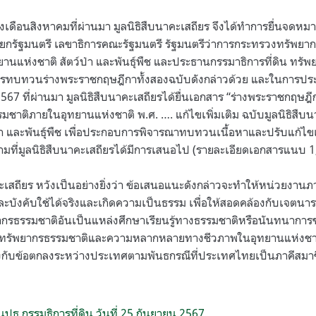
งเดือนสิงหาคมที่ผ่านมา มูลนิธิสืบนาคะเสถียร จึงได้ทำการยื่นจดหมาย
กรัฐมนตรี เลขาธิการคณะรัฐมนตรี รัฐมนตรีว่าการกระทรวงทรัพยาก
านแห่งชาติ สัตว์ป่า และพันธุ์พืช และประธานกรรมาธิการที่ดิน ทรัพ
การทบทวนร่างพระราชกฤษฎีกาทั้งสองฉบับดังกล่าวด้วย และในการประ
น 2567 ที่ผ่านมา มูลนิธิสืบนาคะเสถียรได้ยื่นเอกสาร “ร่างพระราชกฤษฎ
ชาติภายในอุทยานแห่งชาติ พ.ศ. …. แก้ไขเพิ่มเติม ฉบับมูลนิธิสืบน
่า และพันธุ์พืช เพื่อประกอบการพิจารณาทบทวนเนื้อหาและปรับแก้ไขเ
มที่มูลนิธิสืบนาคะเสถียรได้มีการเสนอไป (รายละเอียดเอกสารแนบ 1,
นาคะเสถียร หวังเป็นอย่างยิ่งว่า ข้อเสนอแนะดังกล่าวจะทำให้หน่วยงา
ะบังคับใช้ได้จริงและเกิดความเป็นธรรม เพื่อให้สอดคล้องกับเจต
ัพยากรธรรมชาติอันเป็นแหล่งศึกษาเรียนรู้ทางธรรมชาติหรือนันทนากา
กทรัพยากรธรรมชาติและความหลากหลายทางชีวภาพในอุทยานแห่งชาต
องกับข้อตกลงระหว่างประเทศตามพันธกรณีที่ประเทศไทยเป็นภาคีสมา
ื่นปธ.กรรมธิการที่ดิน วันที่ 25 กันยายน 2567