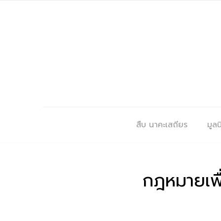
สืบ นาคะเสถียร
มูลนิ
กฎหมายเพื่