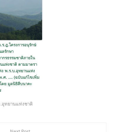
พ.ร.ฎ.โครงการอนุรักษ์
ูแลรักษา
ยากรธรรมชาติภายใน
านแห่งชาติ ตามมาตรา
่ง พ.ร.บ.อุทยานแห่ง
พ.ศ. …. (ฉบับแก้ไขเพิ่ม
 โดย มูลนิธิสืบนาคะ
ร
บ.อุทยานแห่งชาติ
Next Post