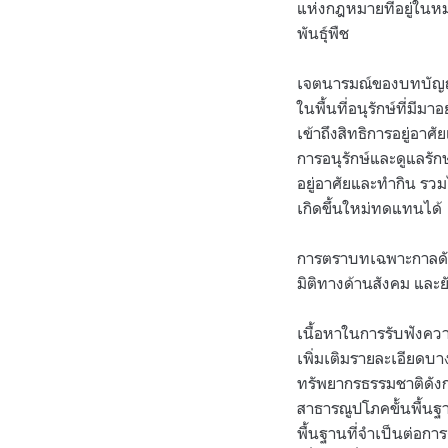
แห่งกฎหมายที่อยู่ใน
พันธุ์พืช
เจตนารมณ์ของบทบัญญั
ในพื้นที่อนุรักษ์ที่ม
เข้าถึงสิทธิการอยู่อาศ
การอนุรักษ์และดูแลรั
อยู่อาศัยและทำกิน รว
เกิดขึ้นใหม่ทดแทนได้
การตราบทเฉพาะกาลดังก
มิติทางด้านสังคม และ
เนื้อหาในการรับฟังควา
เพิ่มเติมรายละเอียดบ
ทรัพยากรธรรมชาติดังกล่
สาธารณูปโภคขั้นพื้นฐาน
พื้นฐานที่จำเป็นต่อกา