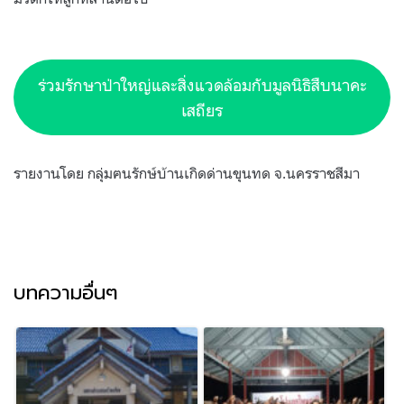
ร่วมรักษาป่าใหญ่และสิ่งแวดล้อมกับมูลนิธิสืบนาคะ
เสถียร
รายงานโดย กลุ่มฅนรักษ์บ้านเกิดด่านขุนทด จ.นครราชสีมา
บทความอื่นๆ