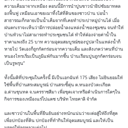
ความเค็มมาจากเหมือง ตอนนี้มีการนำปูนขาวนำยิปซัมมาทดล
องฟื้นฟู เหมือนเอาขยะมาทิ้งใส่ที่ดินของชาวบ้าน บ่อน้ำ
สาธารณะก็กลายเป็นน้ำเค็มจากที่เคยทำประปาหมู่บ้านได้ เมื่อ
ฝนตกเราจะเห็นว่ามีการปล่อยน้ำลงแหล่งน้ำของชุมชน จนทำให้
บ้านหัวนาไม่สามารถทำประชุมชนได้ ทำให้ต้องจ่ายค่าน้ำใน
ราคาแพงถึง 25 บาท ความอุดมสมบูรณ์ของปูปลาในแหล่งน้ำก็
หายไป วัดเองก็ถูกกัดกร่อนจากความเค็ม และสังเกตว่าคนที่บ้าน
หนองไทรเริ่มเป็นภูมิแพ้กันมากขึ้น บ้านเรือนปูนถูกกัดกร่อนจน
เป็นรูพรุน”
ทั้งนี้มติที่ประชุมในครั้งนี้ มีเป็นเอกฉันท์ 175 เสียง ไม่ยินยอมให้
ใช้พื้นที่บ้านสระสมบูรณ์ บ้านสระขี้ตุ่น ต.หนองบัวตะเกียด
อ.ด่านขุนทด จ.นครราชสีมา เพื่อขุดเจาะหรือดำเนินการใดๆใน
กิจการของเหมืองแร่โปแตช บริษัท ไทยคาลิ จำกัด
และชาวบ้านในพื้นที่ยืนยันอย่างหนักแน่นว่าจะต่อสู้ให้ถึงที่สุด
เพื่อปกป้องที่ดิน ปกป้องที่ทำกินให้อุดมสมบูรณ์ และให้เป็น
มรดกให้ลูกหลานต่อไป