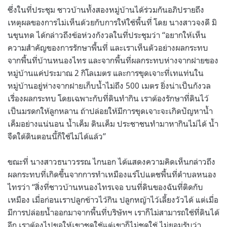
ซึ่งในที่ประชุม ชาวบ้านทั้งสองหมู่บ้านได้ร่วมกันอภิปรายถึง
เหตุผลของการไม่เห็นด้วยกับการให้ใช้พื้นที่ โดย นางสาวจงดี มิ
นขุนทด ได้กล่าวถึงข้อห่วงกังวลในที่ประชุมว่า “อยากให้เห็น
ความสำคัญของการรักษาพื้นที่ และเราเห็นตัวอย่างผลกระทบ
จากพื้นที่บ้านหนองไทร และจากพื้นที่ผลกระทบห่างจากฝายของ
หมู่บ้านแค่ประมาณ 2 กิโลเมตร และการขุดเจาะที่เทแท่นใน
หมู่บ้านอยู่ห่างจากฝายเก็บน้ำไม่ถึง 500 เมตร ยิ่งน่าเป็นกังวล
เรื่องผลกระทบ โดยเฉพาะกับที่ดินทำกิน เราต้องรักษาที่ดินไว้
เป็นมรดกให้ลูกหลาน ถ้าปล่อยให้มีการขุดเจาะจะเกิดปัญหาน้ำ
เค็มอย่างแน่นอน น้ำเค็ม ดินเค็ม ประชาชนทำมาหากินไม่ได้ น้ำ
จืดใต้ดินตอนนี้ก็ใช้ไม่ได้แล้ว”
ขณะที่ นางสาวธนาวรรณ ไกนอก ได้แสดงความคิดเห็นกล่าวถึง
ผลกระทบที่เกิดขึ้นจากการทำเหมืองแร่โปแตชพื้นที่ตำบลหนอง
ไทรว่า “สิ่งที่ชาวบ้านหนองไทรเจอ บนที่ดินของฉันที่ติดกับ
เหมือง เมื่อก่อนเราปลูกข้าวไว้กิน ปลูกหญ้าไว้เลี้ยงวัวได้ แต่เมื่อ
มีการปล่อยน้ำออกมาจากพื้นที่บริษัทฯ เราก็ไม่สามารถใช้ที่ดินได้
อีก เราต้องไปขอให้เขาชดใช้แต่เขาก็ไม่ชดใช้ ไม่ยอมรับว่า