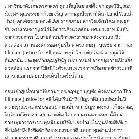
มหาวิทยาลัยเกษตรศาสตร์ คุณเพ็ญโฉม แซ่ตั้ง จากมูลนิธิบูรณะ
นิเวศฯ คุณพรพนา ก๊วยเจริญ จากกลุ่มปัญหาที่ดิน (Land Watch
Thai) คุณชัชวาล ทองดีเลิศ จากสภาลมหายใจเชียงใหม่ คุณสุร
ชัย ตรงงาม จากมูลนิธินิติธรรมสิ่งแวดล้อม ผศ.ประสาท มีแต้ม
จากกรรมการนโยบายด้านบริการสาธารณะพลังงานและสิ่ง
แวดล้อม สภาพองค์กรของผู้บริโภค ดร.กฤษฎา บุญชัย จาก Thai
Climate Justice for All คุณภาคภูมิ วิธานติรวัฒน์ จากมูลนิธิ
อันดามัน และสุดท้ายคุณภูริณัฐ เปลยานนท์ จากกลุ่มการเมืองสิ่ง
แวดล้อม นอกจากนี้ยังมีฝั่งตัวแทนพรรคการเมืองมาเข้าร่วมเวที
เสวนาแลกเปลี่ยนประเด็นในครั้งนี้ด้วย
ก่อนเข้าสู่เนื้อหาเวทีเสวนา ดร.กฤษฎา บุญชัย ตัวแทนจาก Thai
Climate Justice for All ได้เกริ่นนำถึงปัญหาสิ่งแวดล้อมนั้นมี
ความรุนแรงและซับซ้อนมากยิ่งขึ้น ทว่าปัญหาดังกล่าวก็ยังคงอยู่
ในวังวนโครงสร้างอำนาจเดิม โดยความรุนแรงเหล่านี้มีราก
สาเหตุมาจากระบบทุนนิยมเสรีที่แปลงร่างเป็นทุนนิยมสีเขียว
ซึ่งไม่คำนึงถึงขีดจำกัดของธรรมชาติ แต่เอาทุกด้านทั้งการ
ทำลายธรรมชาติ และสร้างภาพและผลประโยชน์จากการ “รักษา