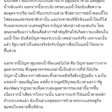
นั้นเกิดความแปรปรวนเป็นอย่างมาก ฤดูแล้งน้ำท่วม แต่ฤดูฝน
น้ำกลับแห้ง นอกจากนี้ระบบนิเวศรอบแม่น้ำโขงยังเสียความ
สมดุลจากปริมาณน้ำที่แปรปรวนด้วย ซึ่งสถานการณ์น้ำตอนนี้ไม่
ได้ส่งผลแค่ธรรมชาติเท่านั้น แต่ประชาชนที่พึ่งพิงแม่น้ำโขงก็ได้
รับผลกระทบทางเศรษฐกิจจากปัญหาดังกล่าวด้วยเช่นกัน โดย
คุณมนตรีมองว่าเขื่อนคือตัวการสำคัญที่ก่อให้เกิดความเปลี่ยนใน
แม่น้ำโขง มันคือปัญหาของระบบนิเวศอย่างแท้จริง เพราะฉะนั้น
แล้ว รัฐบาลจำเป็นต้องจริงจังกับปัญหาเขื่อนในแม่น้ำโขงมาก
ขึ้นด้วย
นอกจากนี้ปัญหาคู่แหล่งน้ำที่ละเลยไม่ได้ คือ ปัญหามลภาวะจาก
อุตสาหกรรม ซึ่งอุตสาหกรรมเหล่านี้เป็นตัวการที่ทำให้เกิด
ปัญหาน้ำเสียจากการลักลอบทิ้งสารเคมีหรือสิ่งปฏิกูลอื่น ๆ ลงใน
แหล่งน้ำ คุณเพ็ญโฉม แซ่ตั้ง จากมูลนิธิบูรณะนิเวศ มองว่ารัฐ
ต้องพัฒนากฎหมายเพื่อควบคุมอุตสาหกรรมเหล่านี้มากขึ้น
เนื่องจากน้ำเสียจากโรงงานนั้น นอกจากจะทำให้แม่น้ำสายหลัก
ทั่วประเทศแล้ว ยังเป็นสาเหตุของการทำลายระบบเศรษฐกิจ
ชุมชนในหลายพื้นที่ด้วย