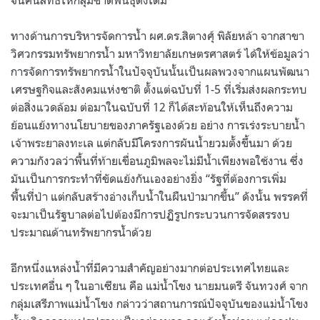
ทางด้านการบริหารจัดการน้ำ ผศ.ดร.สิตางศุ์ พิลัยหล้า จากสาขา
วิศวกรรมทรัพยากรน้ำ มหาวิทยาลัยเกษตรศาสตร์ ได้ให้ข้อมูลว่า
การจัดการทรัพยากรน้ำในปัจจุบันนั้นเป็นผลพวงจากแผนพัฒนา
เศรษฐกิจและสังคมแห่งชาติ ตั้งแต่ฉบับที่ 1-5 ที่เริ่มส่งผลกระทบ
ต่อสิ่งแวดล้อม ต่อมาในฉบับที่ 12 ก็ได้สะท้อนให้เห็นถึงความ
ย้อนแย้งทางนโยบายของภาครัฐเองด้วย อย่าง การเร่งระบายน้ำ
เจ้าพระยาลงทะเล แต่กลับมีโครงการผันน้ำยวมตั้งขึ้นมา ด้วย
ความกังวลว่าพื้นที่ท้ายเขื่อนภูมิพลจะไม่มีน้ำเพียงพอใช้งาน ซึ่ง
มันเป็นการกระทำที่ขัดแย้งกันเองอย่างยิ่ง “รัฐที่ต้องการเพิ่ม
พื้นที่ป่า แต่กลับสร้างอ่างเก็บน้ำในผืนป่ามากขึ้น” ดังนั้น พรรคที่
จะมาเป็นรัฐบาลต่อไปต้องมีการปฏิรูปกระบวนการจัดสรรงบ
ประมาณด้านทรัพยากรน้ำด้วย
อีกหนึ่งแหล่งน้ำที่มีความสำคัญอย่างมากต่อประเทศไทยและ
ประเทศอื่น ๆ ในอาเซียน คือ แม่น้ำโขง นายมนตรี จันทวงศ์ จาก
กลุ่มเสรีภาพแม่น้ำโขง กล่าวว่าสถานการณ์ปัจจุบันของแม่น้ำโขง