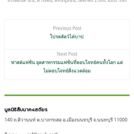
ทะเลอันดามัน
,
สารเคมี
,
สิทธิชุมชน
,
เลือกตั้ง 2566
,
แม่น้ำโขง
แนะแนว
Previous Post
เรื่อง
โปรดสัตว์ได้บาป
Next Post
ฟาสต์แฟชั่น อุตสาหกรรมแฟชั่นที่ตอบโจทย์คนทั้งโลก แต่
ไม่ตอบโจทย์สิ่งแวดล้อม
มูลนิธิสืบนาคะเสถียร
140 ถ.ติวานนท์ ต.บางกระสอ อ.เมืองนนทบุรี จ.นนทบุรี 11000