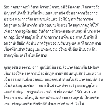
ถัดมาคุณภาคภูมิ วิธานติรวัธน์ จากมูลนิธิอันดามัน ได้กล่าวถึง
ปัญหาที่เกิดขึ้นในพื้นที่ทะเลและชายฝั่ง ซึ่งนอกจากเรื่องการ
ประมง และการกัดเซาะชายฝั่งแล้ว ยังมีปัญหาเรื่องการตั้ง
ถิ่นฐานและที่ดินทำกินบริเวณชายฝั่งด้วย โดยคุณภาคภูมิชี้ให้
เห็นว่าภาครัฐต้องยอมรับถึงการมีตัวตนของคนกลุ่มนี้ บางครั้ง
คนกลุ่มนี้อาศัยอยู่ในพื้นที่ดังกล่าวก่อนที่จะประกาศเป็นพื้นที่
อนุรักษ์เสียอีก ดังนั้น ภาครัฐควรจะปรับปรุงและแก้ไขกฎหมาย
เรื่องที่ดินสำหรับอยู่และแหล่งประมงใหม่ ซึ่งถือเป็นประเด็น
สำคัญที่ละเลยไม่ได้เด็ดขาด
คุณสุรชัย ตรงงาม จาก มูลนิธินิติธรรมสิ่งแวดล้อมหรือ ENlaw
เรียกร้องให้พรรคการเมืองมีกฎหมายที่สนับสนุนสิทธิและความ
เป็นธรรมด้านสิ่งแวดล้อม ตลอดจนนำสิทธิในสิ่งแวดล้อมที่ดี อัน
เป็นสิทธิมนุษยชนสากลมาเป็นส่วนหนึ่งของรัฐธรรมนูญไทย
และที่สำคัญภาครัฐจะต้องยกเลิกคำสั่ง คสช.ที่ 4/59 ทบทวน
โครงการขนาดใหญ่ที่กระทบสิ่งแวดล้อมและหยุดปกปิดมลพิษ
เพราะข้อมูลมลพิษ คือสิทธิที่ประชาชนต้องเข้าถึงได้