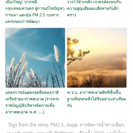
เมืองใหญ่: ปากพลี-
วางไว้ข้างหลัง เราคงต้องพบกับ
กรุงเทพมหานคร สู่การแก้ไขปัญหา
ความสูญเสียและเสียหายกันอีก
การเผา และฝุ่น PM 2.5 บนทาง
คราว
แพร่งของการพัฒนา
แถลงการณ์แสดงจุดยืนของภาคี
พ.ร.บ. อากาศสะอาดสิทธิขั้นพื้น
เครือข่ายอากาศสะอาด (ร่างพระ
ฐานที่ทุกคนพึงได้รับอย่างเท่าเทียม
ราชบัญญัติบริหารจัดการเพื่อ
กัน
อากาศสะอาด พ.ศ. ….)
Tags from the story:
PM2.5
,
slapp
,
การจัดการน้ำทางเลือก
,