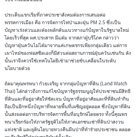
ประเด็นแรกเริ่มที่ภาคประชาสังคมต้องการเสนอต่อ
พรรคการเมือง คือ การจัดการไฟป่าและฝุ่น PM 2.5 ซึ่งเป็น
ปัญหาเร่งด่วนและต้องผลักดันแนวทางแก้ปัญหาในรัฐบาลใหม่
โดยเร็วที่สุด ผศ.ประสาท มีแต้ม จากสภาผู้บริโภค กล่าวว่า
ปัญหาฝุ่นควันไม่ได้มาจากแค่เกษตรกรเพียงกลุ่มเดียว แต่การ
เผาไหม้ของฟอสซิลเองก็มีส่วนต่อสถานการณ์ฝุ่นควันเช่นกัน ดัง
นั้นเราจึงควรใช้เทคโนโลยีเข้ามาช่วยขับเคลื่อนในระดับ
นโยบายด้วย
ถัดมาคุณพรพนา ก๊วยเจริญ จากกลุ่มปัญหาที่ดิน (Land Watch
Thai) ได้กล่าวถึงการแก้ไขปัญหารัฐธรรมนูญให้ประชาชนมีสิทธิ
ที่ดินและที่อยู่อาศัยให้ชัดเจน ปัญหาที่อยู่อาศัยและที่ที่ดินทำกิน
ถือเป็นอีกหนึ่งปัญหาที่หลายพื้นที่เผชิญอยู่ตลอด ซึ่งปัญหาที่ดิน
นั้นส่งผลต่อการบริหารจัดการพื้นที่อนุรักษ์โดยตรง ทั้งนี้คุณพร
พนาเรียกร้องให้ภาครัฐยุติไม่ให้ภาคเอกชนเช่าที่ดินป่าสงวน
แห่งชาติ และยุตินโยบายทวงคืนผืนป่าที่ทำร้ายประชาชน ตลอด
จนคืนสิทธิให้กลุ่มชาติพันธุ์ดั้งเดิม