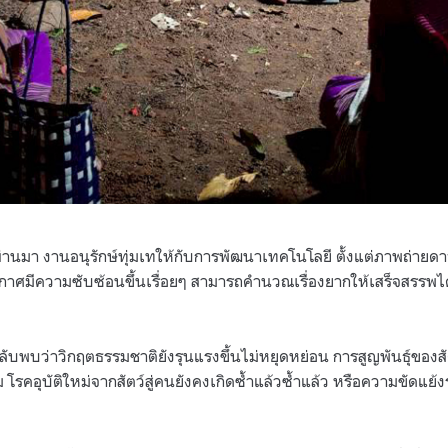
นมา งานอนุรักษ์ทุ่มเทให้กับการพัฒนาเทคโนโลยี ตั้งแต่ภาพถ่ายด
าศมีความซับซ้อนขึ้นเรื่อยๆ สามารถคำนวณเรื่องยากให้เสร็จสรรพไ
กลับพบว่าวิกฤตธรรมชาติยังรุนแรงขึ้นไม่หยุดหย่อน การสูญพันธุ์ของส
ดิม โรคอุบัติใหม่จากสัตว์สู่คนยังคงเกิดซ้ำแล้วซ้ำแล้ว หรือความขัดแย้ง