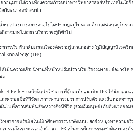
อกอนุมานได้ว่า เพียงความก้าวหน้าทางวิทยาศาสตร์หรือเทคโนโลยี
มถึงกับอนาคตข้างหน้า
ยนแปลงบางอย่างอาจไม่ได้ปรากฏอยู่ในห้องแล็บ แต่ซ่อนอยู่ในรายละเอ
ดก็อาจมองไม่ออก หรือกว่าจะรู้ก็ช้าไป
ชาการเริ่มหันกลับมาสนใจองค์ความรู้เก่าแก่อย่าง ‘ภูมิปัญญานิเวศวิทยาด
gical Knowledge (TEK)
ด้เป็นความเชื่อ นิทานพื้นบ้านปรัมปรา หรือเรื่องงมงายแต่อย่างใ
นึ่ง
Fikret Berkes) หนึ่งในนักวิชาการที่ผู้บุกเบิกแนวคิด TEK ได้นิยามแนวคิ
 และความเชื่อที่วิวัฒนาการผ่านกระบวนการปรับตัว และสืบทอดจากรุ่น
นไปที่ความสัมพันธ์ระหว่างสิ่งมีชีวิต (รวมถึงมนุษย์) กับสิ่งแวดล้อม
วิทยาศาสตร์สมัยใหม่มักศึกษาธรรมชาติแบบแยกส่วน มุ่งหาความจริงท
ก็บรวบรวมในระยะเวลาจำกัด แต่ TEK เป็นการศึกษาธรรมชาติแบบองค์ร