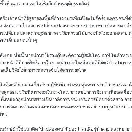
พื้นที่ และความเข้าใจเชิงลึกด้านพฤติกรรมสัตว์
รือเจ้าหน้าที่รัฐอาจลงพื้นที่สำรวจป่าเพียงปีละไม่กี่ครั้ง แต่ชุมชนที่ดำ
อดชีวิต จึงมีความไวต่อการเปลี่ยนแปลงทางระบบนิเวศ เช่น เมื่อค้างคาวใน
การเปลี่ยนแปลงสภาพภูมิอากาศ หรือพรรณไม้บางชนิดไม่ออกผลตามฤดู
้การเปลี่ยนแปลงนั้นๆ
งเกตเห็นนี้ หากนำมาใช้ร่วมกับองค์ความรู้สมัยใหม่ อาทิ ในด้านระ
วงหน้าที่มีประสิทธิภาพในการเฝ้าระวังโรคติดต่อที่มีสัตว์ป่าเป็นพาหะ ซึ
อแล็บวิจัยไม่สามารถตรวจจับได้จากระยะไกล
ใจที่ละเอียดอ่อนเกี่ยวกับปฏิทินนิเวศ เช่น ชุมชนทราบดีว่าช่วงเวลาใดท
นุบาลลูกอ่อน หรือทิศทางลมในช่วงใดเหมาะสมแก่การชิงเผาเพื่อลดเชื้
ั้งหมดก็ถูกนำมาสร้างเป็น ‘กติกาชุมชน’ เช่น การปิดป่าชั่วคราว การ
ป็นการจัดการที่สอดคล้องกับจังหวะของธรรมชาติอย่างสมบูรณ์แบบ 
คใหม่
ุรักษ์มักใช้แนวคิด ‘ป่าปลอดคน’ ที่มองว่าคนคือผู้ทำลาย และพยา