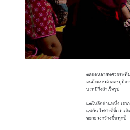
ตลอดหลายทศวรรษที่ผ่า
จนถึงแบบจำลองภูมิอาก
บะหมี่กึ่งสำเร็จรูป
แต่ในอีกด้านหนึ่ง เรา
แพ้กัน ไฟป่าที่ถี่กว่าเ
ขยายวงกว้างขึ้นทุกปี