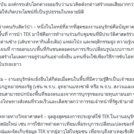
ปัจจุบัน องค์กรระดับโลกต่างยอมรับว่าแนวคิดดังกล่าวสร้างผลเสียมากก
ก่อให้เกิดประโยชน์ที่เป็นรูปธรรมในหลายมิติ
างคนกับสัตว์ป่า – หนึ่งในโจทย์ที่ยากที่สุดของงานอนุรักษ์คือปัญหาคน
ที่ การนำ TEK มาใช้คือการทำงานร่วมกับชุมชนที่มีประวัติศาสตร์ร่วมก
่านช้าง (เส้นทางหากินดั้งเดิม) แหล่งโป่ง และพฤติกรรมฝูง ความรู้เห
แผนที่ การออกแบบพื้นที่กันชนตลอดจนการปรับเปลี่ยนรูปแบบการเก
สร้างโมเดลการอยู่ร่วมกันอย่างยั่งยืน แทนที่จะใช้เพียงวิธีการขับไล่หร
ลในระยะยาว
ม – งานอนุรักษ์จะยั่งยืนได้ก็ต่อเมื่อคนในพื้นที่มีความรู้สึกเป็นเจ
กฎหมายของรัฐ (เช่น พ.ร.บ. อุทยานแห่งชาติ หรือ พ.ร.บ. สงวนและคุ
มชนสามารถปกป้องพื้นที่ของตนเองจากการบุกรุกของนายทุนภายนอก ชุ
งโทษทางสังคมที่รวดเร็วและเด็ดขาดกว่าการรอเจ้าหน้าที่รัฐเข้ามาด
ขาดหายทางวิทยาศาสตร์ – จุดสูงสุดของการประยุกต์ใช้ TEK ในงานอนุ
สมัยใหม่ เช่น การใช้ภาพถ่ายดาวเทียมเพื่อระบุการเปลี่ยนแปลงของพ
์และจัดเก็บข้อมูล TEK จากผู้อาวุโสในชุมชน เพื่อระบุถึงสาเหตุเชิง