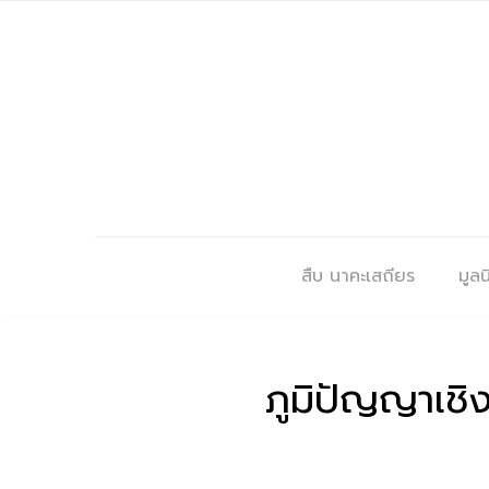
สืบ นาคะเสถียร
มูลนิ
ภูมิปัญญาเชิง