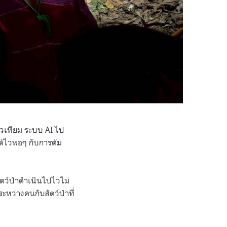
าวเทียม ระบบ AI ไป
ด้ไวพอๆ กับการต้ม
ัตว์ป่าดำเนินไปไวไม่
ระหว่างคนกับสัตว์ป่าที่