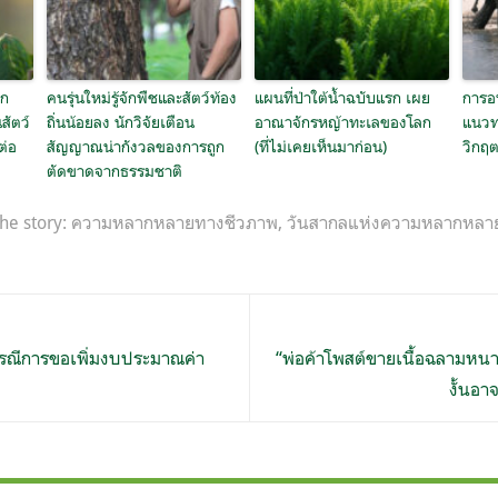
นก
คนรุ่นใหม่รู้จักพืชและสัตว์ท้อง
แผนที่ป่าใต้น้ำฉบับแรก เผย
การอน
สัตว์
ถิ่นน้อยลง นักวิจัยเตือน
อาณาจักรหญ้าทะเลของโลก
แนวท
ต่อ
สัญญาณน่ากังวลของการถูก
(ที่ไม่เคยเห็นมาก่อน)
วิกฤ
ตัดขาดจากธรรมชาติ
he story:
ความหลากหลายทางชีวภาพ
,
วันสากลแห่งความหลากหลา
รณีการขอเพิ่มงบประมาณค่า
“พ่อค้าโพสต์ขายเนื้อฉลามหนาม
งั้นอ