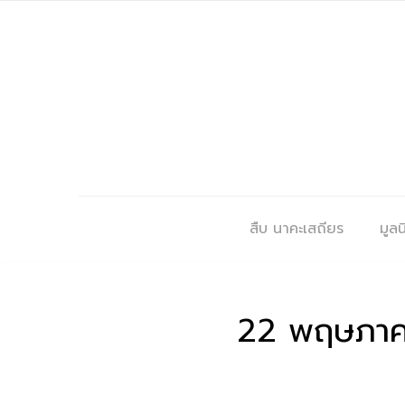
สืบ นาคะเสถียร
มูลนิ
22 พฤษภาค