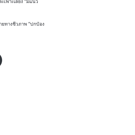
ะเพาะเลี้ยง “มีแนว
ลายทางชีวภาพ “ปกป้อง