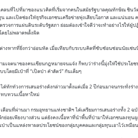
ลนที่ไปที่มาของแนวคิดที่เริ่มจากคนในสมัยรัฐบาลคุณทักษิณ ชินวัต
ุน และเปิดช่องให้ธุรกิจเอกชนเครือข่ายพุ่งเสียบโอกาส และแน่นอน 
รวจการแผ่นดินระดับรัฐสภา ย่อมต้องเข้าใจดีว่าจะทำอย่างไรให้ผู้ปฏิ
โดยไม่พลาดพลั้งผิด
างหากที่ยิ่งกว่าอ่อนหัด เมื่อเทียบกับระบบคิดที่ซับซ้อนซ่อนนัยเช่นนี
ใจตามเจตนาของคนเขียนกฎหมายจนแจ้ง ก็พบว่าร่างนี้มุ่งให้ใช้ประโยช
บโดยมีเป้าที่ “เปิดป่า ค้าสัตว์” กันเต็มๆ
จึงได้ทักท้วงการเสนอร่างดังกล่าวมาตั้งแต่เมื่อ 2 ปีก่อนมาจนกระทั่งร่
ไปทบทวนเนื้อหาใหม่
 เดือนที่ผ่านมา กรมอุทยานแห่งชาติฯ ได้เตรียมการเสนอร่างทั้ง 2 ฉบั
ย่อยเพียงบางส่วน แต่ยังคงเนื้อหาที่นำพื้นที่ป่ามาให้เอกชนลงทุนผู
ป่าเป็นแหล่งหาผลประโยชน์ของกลุ่มบุคคลและกลุ่มทุนเอาไว้เหมือน