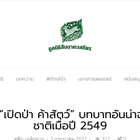
ธิ
บทความ
พิทักษ์ป่า
เอกสารเผยแพร่
สนับสน
าย “เปิดป่า ค้าสัตว์” บทบาทอั
ชาติเมื่อปี 2549
Categories:
Posted
ศศิน เฉลิมลาภ
3 กรกฎาคม 2021
311
0