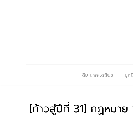
สืบ นาคะเสถียร
มูลนิ
[ก้าวสู่ปีที่ 31] กฏหม