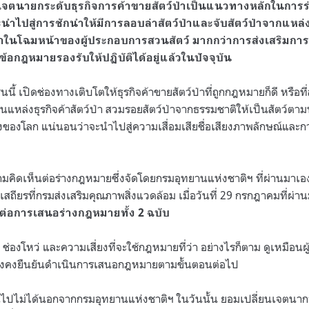
เจตนายกระดับธุรกิจการค้าขายสัตว์ป่าเป็นแนวทางหลักในการร่าง
ะนำไปสู่การชักนำให้มีการลอบล่าสัตว์ป่าและจับสัตว์ป่าจากแห
์ป่าในโฉมหน้าของผู้ประกอบการสวนสัตว์ มากกว่าการส่งเสริมการ
ข้อกฎหมายรองรับให้ปฏิบัติได้อยู่แล้วในปัจจุบัน
เช่นนี้ เปิดช่องทางเติบโตให้ธุรกิจค้าขายสัตว์ป่าที่ถูกกฎหมายก็ดี หรือท
หล่งธุรกิจค้าสัตว์ป่า สวมรอยสัตว์ป่าจากธรรมชาติให้เป็นสัตว์ตาม
่งของโลก แน่นอนว่าจะนำไปสู่ความเสื่อมเสียชื่อเสียงภาพลักษณ์แล
มคิดเห็นต่อร่างกฎหมายซึ่งจัดโดยกรมอุทยานแห่งชาติฯ ที่ผ่านมาเอ
ะเสถียรที่กรมส่งเสริมคุณภาพสิ่งแวดล้อม เมื่อวันที่ 29 กรกฎาคมที่ผ่าน
ต่อการเสนอร่างกฎหมายทั้ง 2 ฉบับ
่อง ช่องโหว่ และความเสี่ยงที่จะใช้กฎหมายที่ว่า อย่างไรก็ตาม ดูเหม
ังคงยืนยันดำเนินการเสนอกฎหมายตามขั้นตอนต่อไป
ื่นไปไม่ได้นอกจากกรมอุทยานแห่งชาติฯ ในวันนั้น ยอมเปลี่ยนเจตนาการ