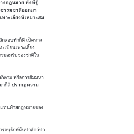
กฎหมาย ทั้งที่รู้
ล่งธรรมชาติออกมา
เพาะเลี้ยงที่เหมาะสม
ี่ลักลอบทำก็ดี เปิดทาง
ทะเบียนเพาะเลี้ยง
ะการยอมรับของชาติใน
งก็ตาม หรือการสัมมนา
มาก็ดี
ปรากฏความ
ือนผู้แทนฝ่ายกฎหมายของ
อนุรักษ์ผืนป่าสัตว์ป่า