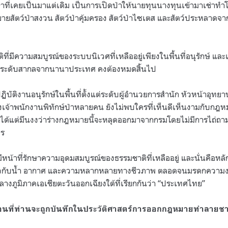
ที่เคยเป็นมาแต่เดิม เป็นการเปิดป่าให้นายทุนนางทุนเข้ามาเช่าทำ
ายสัตว์ป่าสงวน สัตว์ป่าคุ้มครอง สัตว์ป่าไซเตส และสัตว์ประหลาดจา
ิที่มีความสมบูรณ์ของระบบนิเวศที่เหลืออยู่เพียงในพื้นที่อนุรักษ์ แ
นระดับสากลจากนานาประเทศ คงต้องหมดสิ้นไป
ฏิบัติงานอนุรักษ์ในพื้นที่ตั้งแต่ระดับผู้อำนวยการสำนัก หัวหน้าอุท
นถึงเจ้าพนักงานพิทักษ์ป่าหลายคน ยังไม่พบใครที่เห็นดีเห็นงามกับกฎห
จึงได้แต่มึนงงว่าร่างกฎหมายนี้จะหลุดออกมาจากกรมโดยไม่มีการไถ่ถ
ไร
หน้าที่รักษาความอุดมสมบูรณ์ของธรรมชาติที่เหลืออยู่ และนั่นคือหล
กี่ยวกับน้ำ อากาศ และความหลากหลายทางชีวภาพ ตลอดจนมรดกความ
กลางภูมิภาคเอเชียตะวันออกเฉียงใต้ที่เรียกกันว่า “ประเทศไทย”
ก่อนที่ท่านจะถูกบันทึกในประวัติศาสตร์การออกกฎหมายทำลายชา