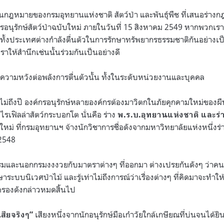
หมายของกรมอุทยานแห่งชาติ สัตว์ป่า และพันธุ์พืช ที่เสนอร่าง
นุรักษ์สัตว์ป่าฉบับใหม่ ภายในวันที่ 15 สิงหาคม 2549 หากพวกเราย
ทั้งประเทศต่างกำลังตื่นตัวในการรักษาทรัพยากรธรรมชาติกันอย่างเป็
เราให้สำนึกเช่นนั้นร่วมกันเป็นอย่างดี
ความหวังต่อพลังการตื่นตัวนั้น ทั้งในระดับหน่วยงานและบุคคล
มาไม่ถึงปี องค์กรอนุรักษ์หลายองค์กรต้องมาวิตกในภัยคุกคามใหม่ของผืนป่
อไรเฟิลล่าสัตว์กระบอกโต นั่นคือ ร่าง
พ.ร.บ.อุทยานแห่งชาติ และร่า
หม่ ที่กรมอุทยานฯ จ้างนักวิชาการชื่อดังจากมหาวิทยาลัยแห่งหนึ่งร่
-2548
รมและนอกกรมงงงวยกับมาตราต่างๆ ที่ออกมา ต่างเปรยกันดังๆ ว่าค
ะบบนิเวศป่าไม้ และรู้เท่าไม่ถึงการณ์ว่าเรื่องต่างๆ ที่คิดมาจะทำ
มครองดังกล่าวหมดสิ้นไป
เสียงหนึ่งจากนักอนุรักษ์มือเก๋าวัยใกล้เกษียณที่บ่นจนได้ยิ
เสียจริงๆ”