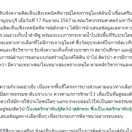
รับฟังความคิดเห็นเชิงเทคนิคพิจารณ์โครงการอุโมงค์ผันน้ำเขื่อนศรีน
าญจนบุรี เมื่อวันที่ 17 กันยายน 2567 ณ คณะวิศวกรรมศาสตร์ มหาวิท
คิดเห็นเชิงเทคนิคพิจารณ์ดังกล่าว ได้มีการนำเสนอข้อมูลเฉพาะทางเ
ริเวณอ่างเก็บน้ำลำอีซู พร้อมระบบการกระจายน้ำไปยังพื้นที่รับประโยชน
ยเฉพาะทางเลือกที่ไม่มีการเจาะอุโมงค์ ซึ่งวัตถุประสงค์ในการจัดเวทีเ
คและเชิงวิชาการ รับฟังความเห็นทั้งส่วนราชการ สถาบันศึกษา และผู้
ะสบการณ์ด้านการออกแบบก่อสร้างอุโมงค์ใต้ดิน ป่าไม้ สัตว์ป่า ควรมี
มดว่า มีความเหมาะสม/ไม่เหมาะสมเพราะเหตุใด ตามหลักวิชาการและค
มีความกังวลอย่างยิ่ง เนื่องจากพื้นที่โครงการบางส่วนตามแนวทางเลือกท
ีสภาพธรรมชาติเปราะบาง ควรค่าแก่การรักษาไว้ เพื่อเป็นที่อยู่ของส
ี้ไม่ควรให้มีการใช้ประโยชน์ใดๆ นอกจากจะปล่อยไว้ให้เป็นสภาพธรรมชาติ
ู่ของสัตว์ป่า
ในเขตรักษาพันธุ์สัตว์ป่าสลักพระ ซึ่งเป็นเขตรักษาพันธ
สนอข้อมูลทางเลือกอื่นๆ เพื่อประกอบการพิจารณาอย่างรอบคอบ
ลนิธิสืบนาคะเสถียร ยังคงยืนยันเจตนารมณ์ในการคัดค้านอุโมงค์ผันน้ำเข