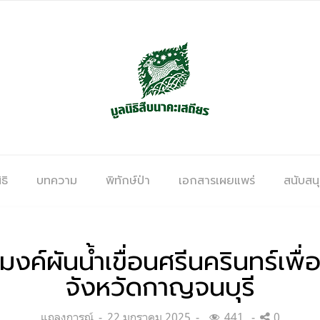
ธิ
บทความ
พิทักษ์ป่า
เอกสารเผยแพร่
สนับสน
งค์ผันน้ำเขื่อนศรีนครินทร์เพ
จังหวัดกาญจนบุรี
Categories:
Posted
แถลงการณ์
22 มกราคม 2025
441
0