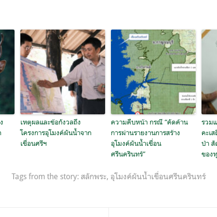
ง
เหตุผลและข้อกังวลถึง
ความคืบหน้า กรณี “คัดค้าน
รวมแถ
ก
โครงการอุโมงค์ผันน้ำจาก
การผ่านรายงานการสร้าง
คะเสถ
เขื่อนศรีฯ
อุโมงค์ผันน้ำเขื่อน
ป่า สั
ศรีนครินทร์”
ของทุ
Tags from the story:
สลักพระ
,
อุโมงค์ผันน้ำเขื่อนศรีนครินทร์