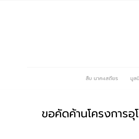
สืบ นาคะเสถียร
มูลนิ
ขอคัดค้านโครงการอุโม