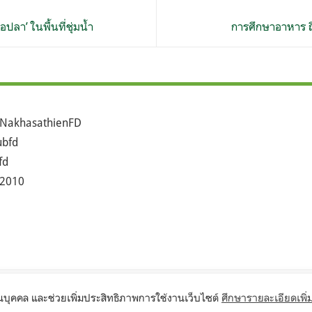
ลา’ ในพื้นที่ชุ่มน้ำ
การศึกษาอาหาร ถิ
NakhasathienFD
bfd
fd
2010
©2017 Seub.or.th
ส่วนบุคคล และช่วยเพิ่มประสิทธิภาพการใช้งานเว็บไซต์
ศึกษารายละเอียดเพิ่ม