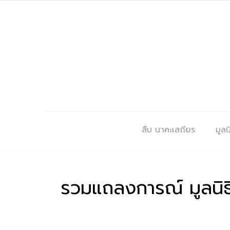
สืบ นาคะเสถียร
มูลนิ
รวมแถลงการณ์ มูลนิธิส