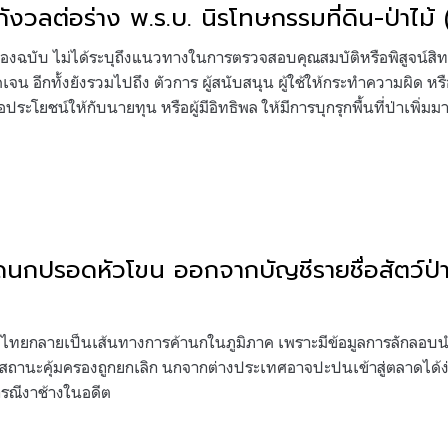
วลต่อร่าง พ.ร.บ. นิรโทษกรรมที่ดิน-ป่าไม้ 
สองฉบับ ไม่ได้ระบุถึงแนวทางในการตรวจสอบคุณสมบัติหรือพิสูจน์สิทธ
จน อีกทั้งยังรวมไปถึง ตัวการ ผู้สนับสนุน ผู้ใช้ให้กระทำความผิด หรือผ
อประโยชน์ให้กับนายทุน หรือผู้มีอิทธิพล ให้มีการบุกรุกพื้นที่ป่าเพิ่มมา
นกปรอดหัวโขน ออกจากบัญชีรายชื่อสัตว์ป่า
ไทยกลายเป็นเส้นทางการค้านกในภูมิภาค เพราะมีข้อมูลการลักลอบ
ากสถานะคุ้มครองถูกยกเลิก นกจากต่างประเทศอาจปะปนเข้าสู่ตลาดได้ง
กรณีงาช้างในอดีต