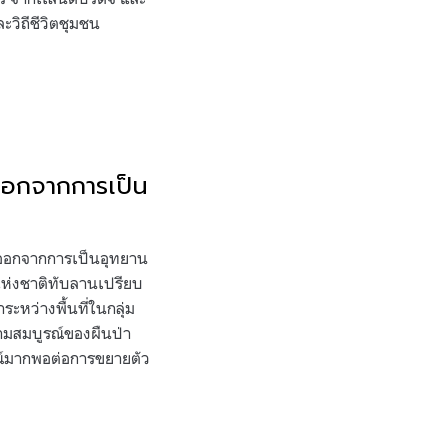
ะวิถีชีวิตชุมชน
 ออกจากการเป็น
ันออกจากการเป็นอุทยาน
นแห่งชาติทับลานเปรียบ
หว่างพื้นที่ในกลุ่ม
วามสมบูรณ์ของผืนป่า
ณ์มากพอต่อการขยายตัว