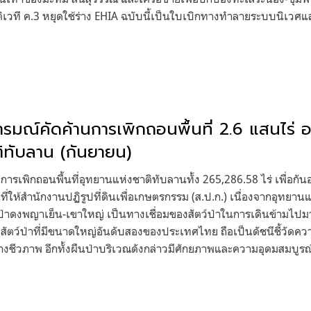
ุติเวที ค.3 หยุดใช้ร่าง EHIA ฉบับนี้เป็นใบเบิกทางทำลายระบบนิเวศแล
รมณ์คัดค้านการเพิกถอนพื้นที่ 2.6 แสนไร่
ิทับลาน (กันยายน)
ารเพิกถอนพื้นที่อุทยานแห่งชาติทับลานทั้ง 265,286.58 ไร่ เพื่อก
ที่ให้สำนักงานปฏิรูปที่ดินเพื่อเกษตรกรรม (ส.ป.ก.) เนื่องจากอุทยา
่าดงพญาเย็น-เขาใหญ่ เป็นทางเชื่อมของสัตว์ป่าในการเดินข้ามไปมาระ
สัตว์ป่าที่มีขนาดใหญ่อันดับสองของประเทศไทย ถือเป็นดัชนีชี้วัดค
ีวภาพ อีกทั้งผืนป่าบริเวณดังกล่าวมีศักยภาพและความอุดมสมบูร