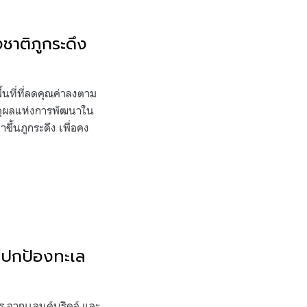
งชาติภูกระดึง
้นที่ที่ลดคุณค่าลงตาม
หตุผลแห่งการพัฒนาใน
ขึ้นภูกระดึง เพื่อคง
่อปกป้องทะเล
 จากเเลนด์บริดจ์ และ