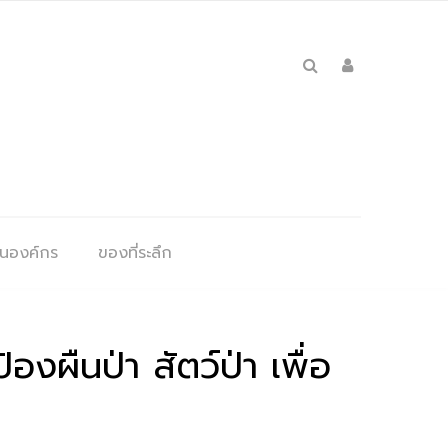
ุนองค์กร
ของที่ระลึก
งผืนป่า สัตว์ป่า เพื่อ