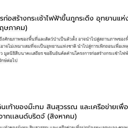
ก่อสร้างกระเช้าไฟฟ้าขึ้นภูกระดึง อุทยานแห่
(พฤษภาคม)
งศักยภาพของพื้นที่และสัตว์ป่าเป็นตัวตั้ง อาจนำไปสู่สถานภาพของพื
 จนอาจไม่เหมาะสมที่จะเป็นอุทยานแห่งชาติ นำไปสู่การเพิกถอนเพื่อเ
่าว มูลนิธิสืบนาคะเสถียร ขอยืนยันคัดค้านโครงการก่อสร้างกระเช้าไฟฟ้า
รักษ์ต่อไป
ินเท้าของม๊ะทม สินสุวรรณ และเครือข่ายเพื
ากเเลนด์บริดจ์ (สิงหาคม)
นเท้าของม๊ะทม สินสุวรรณ และเครือข่ายเพื่อปกป้องทะเลระนอง-ชุมพร