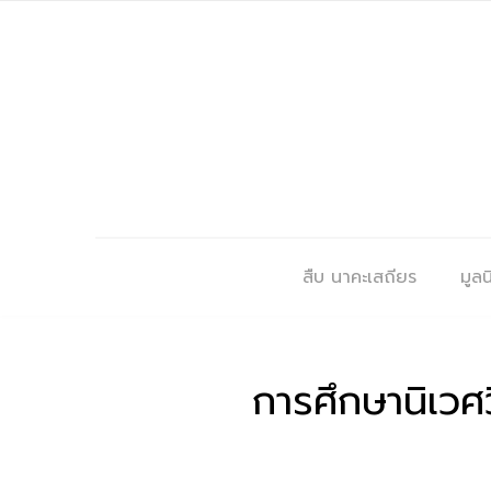
สืบ นาคะเสถียร
มูลนิ
การศึกษานิเวศว