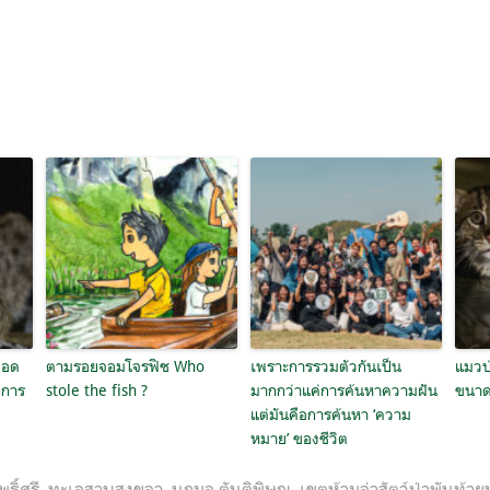
ยอด
ตามรอยจอมโจรฟิช Who
เพราะการรวมตัวกันเป็น
แมวป่
กการ
stole the fish ?
มากกว่าแค่การค้นหาความฝัน
ขนาดเ
แต่มันคือการค้นหา ‘ความ
หมาย’ ของชีวิต
พธิ์ศรี
,
ทะเลสาบสงขลา
,
นฤมล ตันติพิษณุ
,
เขตห้ามล่าสัตว์ป่าพันท้าย