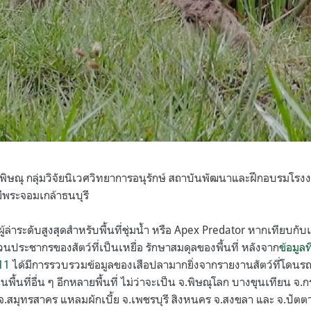
พิษณุ กลุ่มวิจัยนิเวศวิทยาการอนุรักษ์ สถาบันพัฒนาและฝึกอบรมโร
พระจอมเกล้าธนบุรี
ผู้ล่าระดับสูงสุดสำหรับพื้นที่ชุ่มน้ำ หรือ Apex Predator หากเทียบกับ
นประชากรของสัตว์ที่เป็นเหยื่อ รักษาสมดุลของพื้นที่ หลังจาก
ข้อมูลท
11
ได้มีการรวบรวมข้อมูลของเสือปลามากยิ่งจากรายงานสัตว์ที่โดน
ื้นที่อื่น ๆ อีกหลายพื้นที่ ไม่ว่าจะเป็น จ.พิษณุโลก บางขุนเทียน จ.
์ จ.สมุทรสาคร แหลมผักเบี้ย จ.เพชรบุรี สิงหนคร จ.สงขลา และ จ.ปัตต