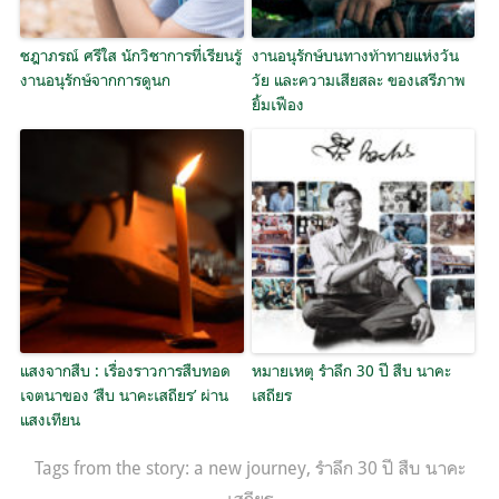
ชฎาภรณ์ ศรีใส นักวิชาการที่เรียนรู้
งานอนุรักษ์บนทางท้าทายแห่งวัน
งานอนุรักษ์จากการดูนก
วัย และความเสียสละ ของเสรีภาพ
ยิ้มเฟือง
แสงจากสืบ : เรื่องราวการสืบทอด
หมายเหตุ รำลึก 30 ปี สืบ นาคะ
เจตนาของ ‘สืบ นาคะเสถียร’ ผ่าน
เสถียร
แสงเทียน
Tags from the story:
a new journey
,
รำลึก 30 ปี สืบ นาคะ