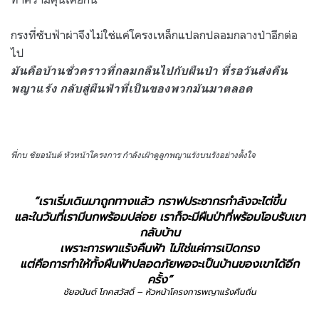
กรงที่ซับฟ้าผ่าจึงไม่ใช่แค่โครงเหล็กแปลกปลอมกลางป่าอีกต่อ
ไป
มันคือบ้านชั่วคราวที่กลมกลืนไปกับผืนป่า ที่รอวันส่งคืน
พญาแร้ง
กลับสู่ผืนฟ้าที่เป็นของ
พวกมัน
มาตลอด
พี่กบ ชัยอนันต์ หัวหน้าโครงการ กำลังเฝ้าดูลูกพญาแร้งบนรังอย่างตั้งใจ
“เราเริ่มเดินมาถูกทางแล้ว กราฟประชากรกำลังจะไต่ขึ้น
และในวันที่เรามีนกพร้อมปล่อย เราก็จะมีผืนป่าที่พร้อมโอบรับเขา
กลับบ้าน
เพราะการพาแร้งคืนฟ้า ไม่ใช่แค่การเปิดกรง
แต่คือการทำให้ทั้งผืนฟ้าปลอดภัยพอจะเป็นบ้านของเขาได้อีก
ครั้ง”
ชัยอนันต์ โภคสวัสดิ์ – หัวหน้าโครงการพญาแร้งคืนถิ่น