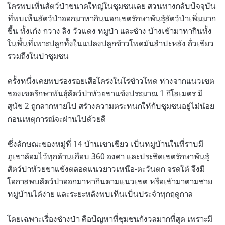
ใครพบเห็นสัตว์ป่าขนาดใหญ่ในชุมชนเลย สวนทางกลับปัจจุบัน
ที่พบเห็นสัตว์ป่าออกมาหากินนอกเขตรักษาพันธุ์สัตว์ป่าเพิ่มมาก
ขึ้น ทั้งเก้ง กวาง ลิง วัวแดง หมูป่า และช้าง บ้างเข้ามาหากินทั้ง
ในพื้นที่เพาะปลูกทั้งในแปลงปลูกข้าวโพดมันสำปะหลัง ถั่วเขียว
รวมถึงในป่าชุมชน
ครั้งหนึ่งเคยพบร่องรอยเสือโคร่งในโร่ข้าวโพด ห่างจากแนวเขต
ของเขตรักษาพันธุ์สัตว์ป่าห้วยขาแข้งประมาณ 1 กิโลเมตร มี
สุนัข 2 ถูกลากหายไป สร้างความตระหนกให้กับชุมชนอยู่ไม่น้อย
ก่อนเหตุการณ์จะผ่านไปด้วยดี
ซึ่งลักษณะของหมู่ที่ 14 บ้านเขาเขียว เป็นหมู่บ้านในที่ราบมี
ภูเขาล้อมไว้ทุกด้านเกือบ 360 องศา และประชิดเขตรักษาพันธุ์
สัตว์ป่าห้วยขาแข้งตลอดแนวยาวเหนือ-ตะวันตก จรดใต้ จึงมี
โอกาสพบสัตว์ป่าออกมาหากินตามแนวเขต หรือเข้ามาตามชาย
หมู่บ้านได้ง่าย และระยะหลังพบเห็นเป็นประจำทุกฤดูกาล
โดยเฉพาะเรื่องช้างป่า คือปัญหาที่ชุมชนกังวลมากที่สุด เพราะมี