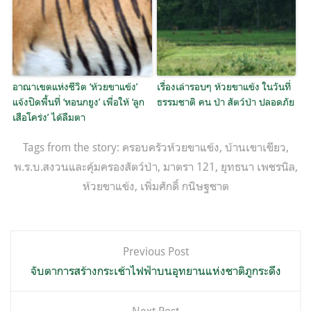
อาณาเขตแห่งชีวิต ‘ห้วยขาแข้ง’
เรื่องเล่ารอบๆ ห้วยขาแข้ง ในวันที่
แจ้งปิดพื้นที่ ‘หอนกยูง’ เพื่อให้ ‘ลูก
ธรรมชาติ คน ป่า สัตว์ป่า ปลอดภัย
เสือโคร่ง’ ได้ลืมตา
Tags from the story:
ครอบครัวห้วยขาแข้ง
,
บ้านเขาเขียว
,
พ.ร.บ.สงวนและคุ้มครองสัตว์ป่า
,
มาตรา 121
,
ยุทธนา เพชรนิล
,
ห้วยขาแข้ง
,
เพิ่มศักดิ์ กนิษฐชาต
แนะแนว
Previous Post
เรื่อง
จับตาการสร้างกระเช้าไฟฟ้าบนอุทยานแห่งชาติภูกระดึง