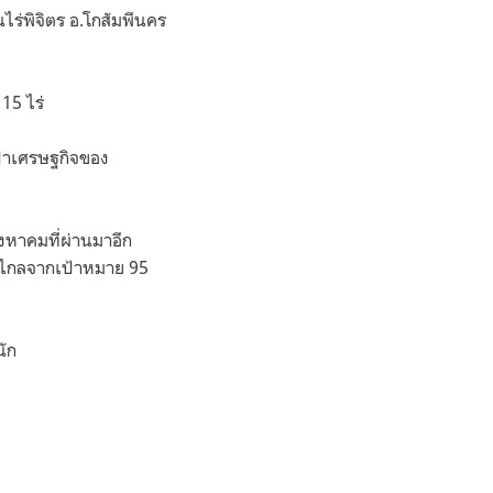
านไร่พิจิตร อ.โกสัมพีนคร
115 ไร่
นป่าเศรษฐกิจของ
สิงหาคมที่ผ่านมาอีก
งไม่ไกลจากเป้าหมาย 95
นัก