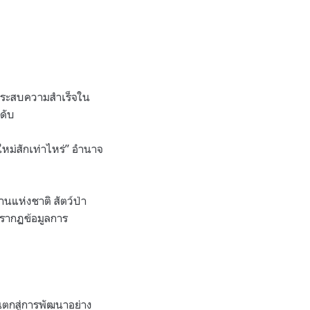
จะประสบความสำเร็จใน
ะดับ
นใหม่สักเท่าไหร่” อำนาจ
นแห่งชาติ สัตว์ป่า
ปรากฏข้อมูลการ
ตกสู่การพัฒนาอย่าง