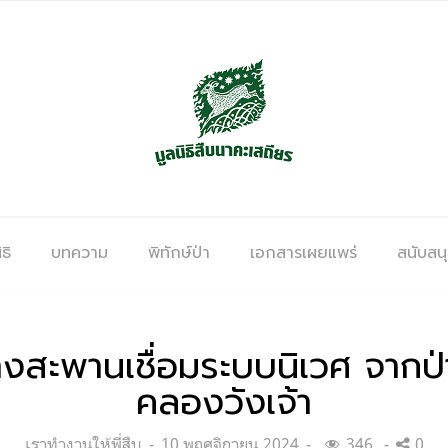
ธิ
บทความ
พิทักษ์ป่า
เอกสารเผยแพร่
สนับสน
างสะพานเชื่อมระบบนิเวศ จากป
คลองวังเจ้า
Categories:
Posted
เราทำงานให้พี่สืบ
10 พฤศจิกายน 2024
346
0