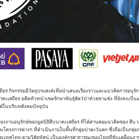
สถียร กิจกรรมมีวัตถุประสงค์เพื่อนำเสนอเรื่องราวและแนวคิดการอนุร
นาคะเสถียร อดีตหัวหน้าเขตรักษาพันธุ์สัตว์ป่าห้วยขาแข้ง ที่ยังคงเป
ด้ในบริบทสังคมปัจจุบัน
่องงานอนุรักษ์ของมูลนิธิสืบนาคะเสถียร ที่ได้สานต่อแนวคิดของ สืบ
ะโครงการต่างๆ ที่ดำเนินงานในพื้นที่กลุ่มป่าตะวันตก ซึ่งถือเป็นกลุ่
ระเทศไทย ตามวิสัยทัศน์ เป็นองค์กรสาธารณะของไทยที่ขับเคลื่อนงานอ