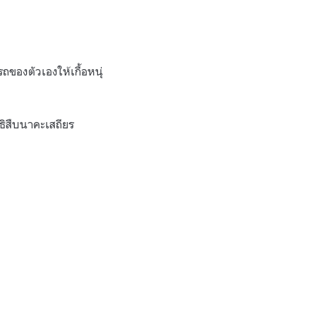
ของตัวเองให้เกื้อหนุ่
ิธิสืบนาคะเสถียร