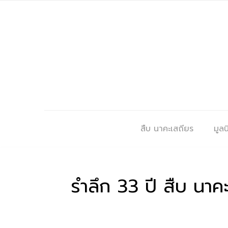
สืบ นาคะเสถียร
มูลนิ
รำลึก 33 ปี สืบ นา