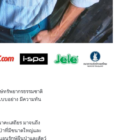
ักษ์ทรัพยากรธรรมชาติ
็นแบบอย่าง มีความทัน
 นาคะเสถียร มาจนถึง
มป่าที่มีขนาดใหญ่และ
นุรักษ์ผืนป่าและสัตว์