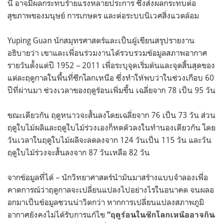
นี้ อาจมีผลกระทบร้ายแรงหลายประการ ซึ่งส่งผลกระทบต่อ
สุขภาพของมนุษย์ การเกษตร และต่อระบบนิเวศสิ่งแวดล้อม
Yuping Guan
นักสมุทรศาสตร์และเป็นผู้เขียนสรุปรายงาน
อธิบายว่า เขาและเพื่อนร่วมงานได้รวบรวมข้อมูลสภาพอากาศ
รายวันตั้งแต่ปี
1952 – 2011
เพื่อระบุจุดเริ่มต้นและจุดสิ้นสุดของ
แต่ละฤดูกาลในพื้นที่ซีกโลกเหนือ ซึ่งทำให้พบว่าในช่วงเกือบ
60
ปีที่ผ่านมา ช่วงเวลาของฤดูร้อนเพิ่มขึ้น เฉลี่ยจาก
78
เป็น
95
วัน
ขณะเดียวกัน ฤดูหนาวจะสั้นลงโดยเฉลี่ยจาก
76
เป็น
73
วัน ส่วน
ฤดูใบไม้ผลิและฤดูใบไม้ร่วงเองก็หดตัวลงในทำนองเดียวกัน โดย
วันเวลาในฤดูใบไม้ผลิจะลดลงจาก
124
วันเป็น
115
วัน และวัน
ฤดูใบไม้ร่วงจะสั้นลงจาก
87
วันเหลือ
82
วัน
จากข้อมูลที่ได้
–
นักวิทยาศาสตร์นำมันมาสร้างแบบจำลองเพื่อ
คาดการณ์ว่าฤดูกาลจะเปลี่ยนแปลงไปอย่างไรในอนาคต จนผลอ
อกมาเป็นข้อมูลชวนน่าวิตกว่า หากการเปลี่ยนแปลงสภาพภูมิ
อากาศยังคงไม่ได้รับการแก้ไข
“
ฤดูร้อนในซีกโลกเหนืออาจกิน