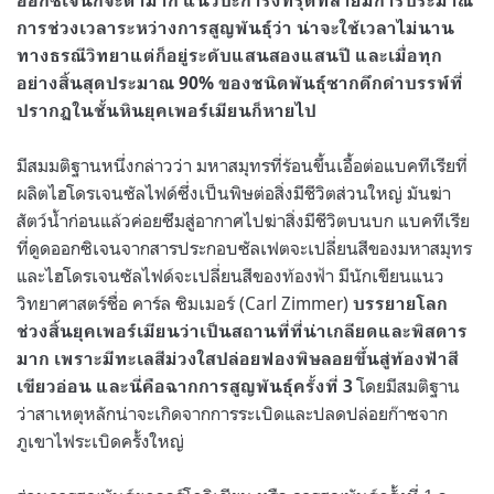
ออกซิเจนก็จะต่ำมาก แนวปะการังทรุดทลายมีการประมาณ
การช่วงเวลาระหว่างการสูญพันธุ์ว่า น่าจะใช้เวลาไม่นาน
ทางธรณีวิทยาแต่ก็อยู่ระดับแสนสองแสนปี และเมื่อทุก
อย่างสิ้นสุดประมาณ
90% ของชนิดพันธุ์ซากดึกดำบรรพ์ที่
ปรากฏในชั้นหินยุคเพอร์เมียนก็หายไป
มีสมมติฐานหนึ่งกล่าวว่า มหาสมุทรที่ร้อนขึ้นเอื้อต่อแบคทีเรียที่
ผลิตไฮโดรเจนซัลไฟด์ซึ่งเป็นพิษต่อสิ่งมีชีวิตส่วนใหญ่ มันฆ่า
สัตว์น้ำก่อนแล้วค่อยซึมสู่อากาศไปฆ่าสิ่งมีชีวิตบนบก แบคทีเรีย
ที่ดูดออกซิเจนจากสารประกอบซัลเฟตจะเปลี่ยนสีของมหาสมุทร
และไฮโดรเจนซัลไฟด์จะเปลี่ยนสีของท้องฟ้า มีนักเขียนแนว
วิทยาศาสตร์ชื่อ คาร์ล ซิมเมอร์ (
Carl Zimmer)
บรรยายโลก
ช่วงสิ้นยุคเพอร์เมียนว่าเป็นสถานที่ที่น่าเกลียดและพิสดาร
มาก เพราะมีทะเลสีม่วงใสปล่อยฟองพิษลอยขึ้นสู่ท้องฟ้าสี
โดยมีสมติฐาน
เขียวอ่อน
และนี่คือฉากการสูญพันธุ์ครั้งที่
3
ว่าสาเหตุหลักน่าจะเกิดจากการระเบิดและปลดปล่อยก๊าซจาก
ภูเขาไฟระเบิดครั้งใหญ่