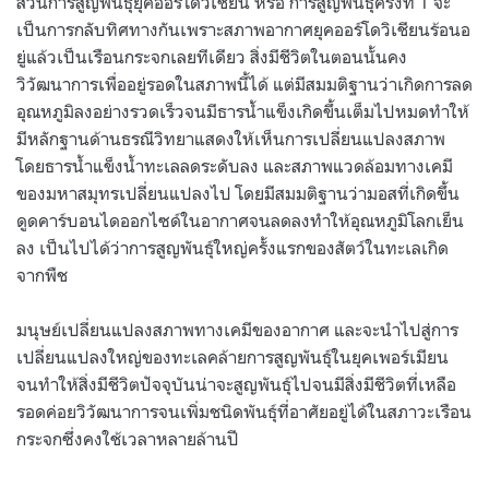
ส่วนการสูญพันธุ์ยุคออร์โดวิเชียน หรือ การสูญพันธุ์ครั้งที่ 1 จะ
เป็นการกลับทิศทางกันเพราะสภาพอากาศยุคออร์โดวิเชียนร้อนอ
ยู่แล้วเป็นเรือนกระจกเลยทีเดียว สิ่งมีชีวิตในตอนนั้นคง
วิวัฒนาการเพื่ออยู่รอดในสภาพนี้ได้ แต่มีสมมติฐานว่าเกิดการลด
อุณหภูมิลงอย่างรวดเร็วจนมีธารน้ำแข็งเกิดขึ้นเต็มไปหมดทำให้
มีหลักฐานด้านธรณีวิทยาแสดงให้เห็นการเปลี่ยนแปลงสภาพ
โดยธารน้ำแข็งน้ำทะเลลดระดับลง และสภาพแวดล้อมทางเคมี
ของมหาสมุทรเปลี่ยนแปลงไป โดยมีสมมติฐานว่ามอสที่เกิดขึ้น
ดูดคาร์บอนไดออกไซด์ในอากาศจนลดลงทำให้อุณหภูมิโลกเย็น
ลง เป็นไปได้ว่าการสูญพันธุ์ใหญ่ครั้งแรกของสัตว์ในทะเลเกิด
จากพืช
มนุษย์เปลี่ยนแปลงสภาพทางเคมีของอากาศ และจะนำไปสู่การ
เปลี่ยนแปลงใหญ่ของทะเลคล้ายการสูญพันธุ์ในยุคเพอร์เมียน
จนทำให้สิ่งมีชีวิตปัจจุบันน่าจะสูญพันธุ์ไปจนมีสิ่งมีชีวิตที่เหลือ
รอดค่อยวิวัฒนาการจนเพิ่มชนิดพันธุ์ที่อาศัยอยู่ได้ในสภาวะเรือน
กระจกซึ่งคงใช้เวลาหลายล้านปี