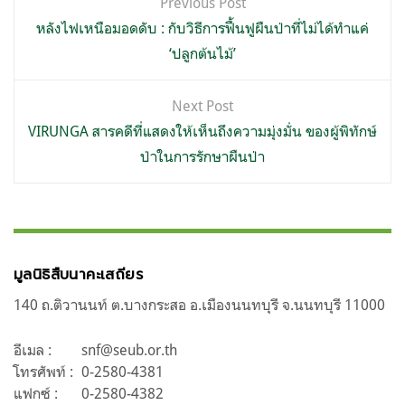
Previous Post
เรื่อง
หลังไฟเหนือมอดดับ : กับวิธีการฟื้นฟูผืนป่าที่ไม่ได้ทำแค่
‘ปลูกต้นไม้’
Next Post
VIRUNGA สารคดีที่แสดงให้เห็นถึงความมุ่งมั่น ของผู้พิทักษ์
ป่าในการรักษาผืนป่า
มูลนิธิสืบนาคะเสถียร
140 ถ.ติวานนท์ ต.บางกระสอ อ.เมืองนนทบุรี จ.นนทบุรี 11000
อีเมล :
snf@seub.or.th
โทรศัพท์ :
0-2580-4381
แฟกซ์ :
0-2580-4382