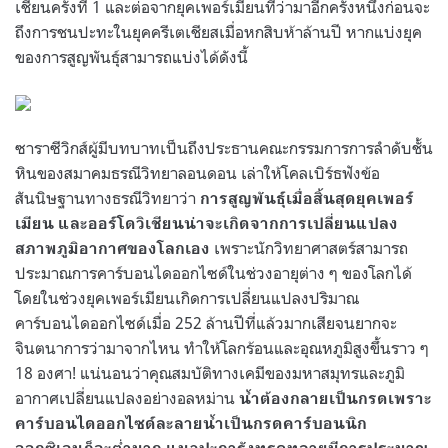
เชียนครั้งที่ 1 และต่อจากยุคเพอร์เมียนที่ว่ามาอีกครั้งหนึ่งก่อนจะ
ถึงการชนปะทะในยุคครีเตเชียสเมื่อหกสิบห้าล้านปี หากแบ่งยุค
ของการสูญพันธ์ุสามารถแบ่งได้ดังนี้
ซาราซีวิกส์ผู้มีบทบาทเป็นถึงประธานคณะกรรมการการลำดับชั้น
หินของสมาคมธรณีวิทยาลอนดอน เล่าให้โคลเบิร์ธฟังข้อ
สันนิษฐานทางธรณีวิทยาว่า
การสูญพันธุ์เมื่อสิ้นสุดยุคเพอร์
เมียน และออร์โดวิเชียนน่าจะเกิดจากการเปลี่ยนแปลง
เพราะนักวิทยาศาสตร์สามารถ
สภาพภูมิอากาศของโลกเอง
ประมาณการคาร์บอนไดออกไซด์ในช่วงอายุต่าง ๆ ของโลกได้
โดยในช่วงยุคเพอร์เมียนเกิดการเปลี่ยนแปลงปริมาณ
คาร์บอนไดออกไซด์เมื่อ
252
ล้านปีที่แล้วมากเสียจนยากจะ
จินตนาการว่ามาจากไหน ทำให้โลกร้อนและอุณหภูมิสูงขึ้นราว ๆ
18
องศา
!
แน่นอนว่าคุณสมบัติทางเคมีของมหาสมุทรและภูมิ
อากาศเปลี่ยนแปลงอย่างอลหม่าน
น้ำต้องกลายเป็นกรดเพราะ
คาร์บอนไดออกไซด์ละลายน้ำเป็นกรดคาร์บอนนิก