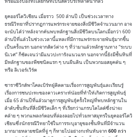
หรือแมงป่องทะเลยักษ์ที่เป็นสัตว์ประหลาดน่ากลัว
ยุคออร์โดวิเชียน เมื่อราว
500
ล้านปี เป็นช่วงเวลาทาง
ธรณีวิทยาที่ปรากฏการแพร่กระจายของสิ่งมีชีวิตจำนวนมาก อาจ
จะนับได้ว่าหลังจากค้นพบหลักฐานสิ่งมีชีวิตบนโลกเมื่อกว่า
600
ล้านปีที่แล้วในช่วงเวลานี้แหละที่มีการแพร่กระจายพันธุ์มากขึ้น
เป็นครั้งแรก นอกจากสัตว์ต่าง ๆ ที่ว่ามาแล้วหลักฐานทาง “ระบบ
นิเวศ” ก็ชัดเจนว่ามีแนวปะการังแนวแรก นอกจากนี้ยังมีชั้นหินที่
มีหลักฐานของพืชชนิดแรก ๆ บนผืนดิน เป็นพวกมอสยุคต้น ๆ
หรือ ลิเวอร์เวิร์ต
ซาราซีวิกส์พาโคลเบิร์ทผู้ติดตามเรื่องการสูญพันธุ์และเรียนรู้
เรื่องการชนปะทะของดาวเคราะห์น้อยที่ทำให้เกิดการสูญพันธุ์
เมื่อ 65 ล้านปีที่แล้วมาดูการสูญพันธุ์ครั้งใหญ่ที่พบหลักฐานใน
ลำดับชั้นหินที่สิ่งมีชีวิตเล็ก ๆ ที่เรียกว่าแกรบโตไลต์ซึ่งน่าจะ
คล้าย ๆ พวกแพลงก์ตอนที่ล่องลอยไปทั่วมหาสมุทรในยุคออร์โดวิ
เชียนซึ่งนักธรณีวิทยาใช้ในการระบุอายุของชั้นหินที่มีจำนวน
มากมายหลายชนิดที่จู่ ๆ ก็หายไปอย่างกะทันหันจาก
600 กว่า