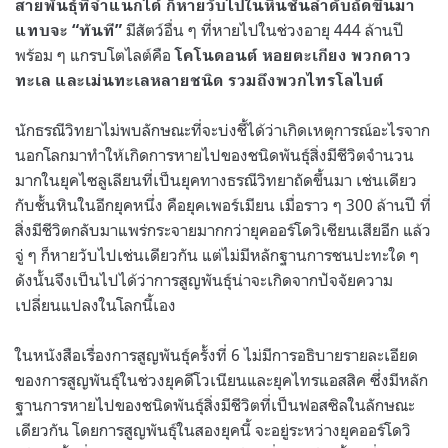
สายพันธุ์ที่จำแนกได้ ก็หายวับไปในหินชั้นลำดับถัดขึ้นมา
มีสัตว์อื่น ๆ ที่หายไปในช่วงอายุ
444
ล้านปี
แทบจะ “ทันที”
พร้อม ๆ แกรบโตไลต์คือ
โคโนดอนต์ หอยตะเกียง พวกดาว
ทะเล และเม่นทะเลหลายชนิด รวมถึงพวกไทรโลไบต์
นักธรณีวิทยาไม่พบลักษณะที่จะบ่งชี้ได้ว่าเกิดเหตุการณ์อะไรจาก
นอกโลกมาทำให้เกิดการหายไปของชนิดพันธุ์สิ่งมีชีวิตจำนวน
มากในยุคไซลูเลียนที่เป็นยุคทางธรณีวิทยาถัดขึ้นมา เช่นเดียว
กับชั้นหินในอีกยุคหนึ่ง คือยุคเพอร์เมียน เมื่อราว ๆ 300 ล้านปี ที่
สิ่งมีชีวิตกลับมาแพร่กระจายมากกว่ายุคออร์โดวิเชียนเสียอีก แล้ว
จู่ ๆ ก็หายวับไปเช่นเดียวกัน แต่ไม่มีหลักฐานการชนปะทะใด ๆ
ดังนั้นจึงเป็นไปได้ว่าการสูญพันธุ์น่าจะเกิดจากปัจจัยความ
เปลี่ยนแปลงในโลกนี้เอง
ในหนังสือเรื่องการสูญพันธุ์ครั้งที่
6
ไม่มีการอธิบายรายละเอียด
ของการสูญพันธุ์ในช่วงยุคดีโวเนียนและยุคไทรแอสสิค ซึ่งมีหลัก
ฐานการหายไปของชนิดพันธุ์สิ่งมีชีวิตที่เป็นฟอสซิลในลักษณะ
เดียวกัน โดยการสูญพันธุ์ในสองยุคนี้ จะอยู่ระหว่างยุคออร์โดวิ