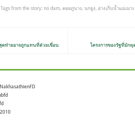
Tags from the story:
no dam
,
ดอยภูนาง
,
นกยูง
,
อ่างเก็บน้ำแม่เมาะ
ยสุดท้ายอาจถูกแทนที่ด้วยเขื่อน
โครงการของรัฐที่มักผุ
NakhasathienFD
bfd
fd
2010