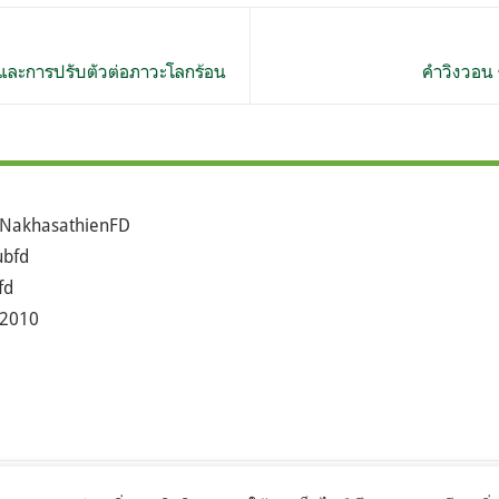
และการปรับตัวต่อภาวะโลกร้อน
คำวิงวอน 
NakhasathienFD
bfd
fd
2010