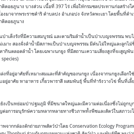
ติดอยภูนาง บางส่วน เนื้อที่
397
ไร่ เพื่อให้กรมชลประทานก่อสร้างโ
นื่องมาจากพระราชดำริ ตำบลปง อำเภอปง จังหวัดพะเยา โดยพื้นที่ดำ
าติดอยภูนาง
็นป่าเต็งรังที่มีความสมบูรณ์ และตามริมลำน้ำเป็นป่าเบญจพรรณ พบไม้
แม่เมาะ สองฝั่งลำน้ำมีสภาพเป็นป่าเบญจพรรณ มีต้นไม้ใหญ่และลูกไม้
ัญหากินตลอดลำน้ำ โดยเฉพาะนกยูง ที่มีสถานะความเสี่ยงสูงที่จะสูญพั
 species)
แหล่งที่อยู่อาศัยที่เหมาะสมและที่สำคัญของนกยูง เนื่องจากนกยูงเลือกใช
บอยู่อาศัย หาอาหาร เกี้ยวพาราสี ผสมพันธุ์ พื้นที่ทำรังวางไข่ พื้นที่เลี
าวยังเป็นหย่อมป่าปฐมภูมิ ที่มีขนาดใหญ่และมีความต่อเนื่องซึ่งไม่ถูกบุก
ำคัญต่อการอนุรักษ์ความหลากหลายทางชีวภาพทั้งพืชและสัตว์ในสภาวะโ
าพจากกล้องดักถ่ายภาพสัตว์ป่าโดย
Conservation Ecology Program
logy Thonburi
ร่วมกับกรมอุทยานแห่งชาติ สัตว์ป่า และพันธุ์พืช พบว่าพื