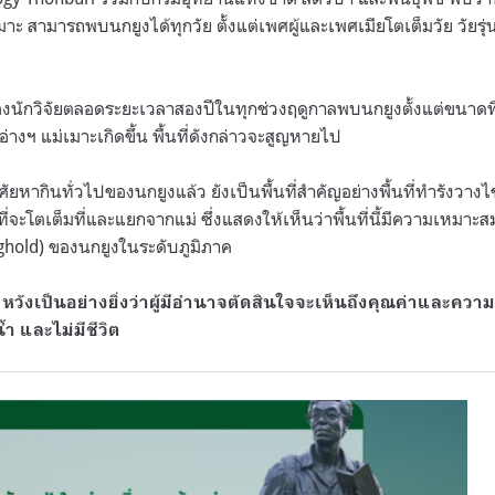
เมาะ สามารถพบนกยูงได้ทุกวัย ตั้งแต่เพศผู้และเพศเมียโตเต็มวัย วัยรุ
องนักวิจัยตลอดระยะเวลาสองปีในทุกช่วงฤดูกาลพบนกยูงตั้งแต่ขนาดที
างฯ แม่เมาะเกิดขึ้น พื้นที่ดังกล่าวจะสูญหายไป
ัยหากินทั่วไปของนกยูงแล้ว ยังเป็นพื้นที่สำคัญอย่างพื้นที่ทำรังวางไข่
จะโตเต็มที่และแยกจากแม่ ซึ่งแสดงให้เห็นว่าพื้นที่นี้มีความเหมาะสม 
ghold)
ของนกยูงในระดับภูมิภาค
 หวังเป็นอย่างยิ่งว่าผู้มีอำนาจตัดสินใจจะเห็นถึงคุณค่าและคว
น้ำ และไม่มีชีวิต