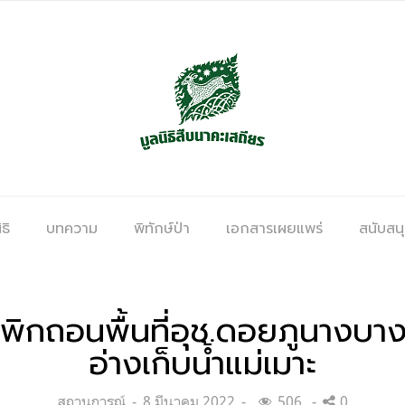
ธิ
บทความ
พิทักษ์ป่า
เอกสารเผยแพร่
สนับสน
เพิกถอนพื้นที่อุช.ดอยภูนางบาง
อ่างเก็บน้ำแม่เมาะ
Categories:
Posted
สถานการณ์
8 มีนาคม 2022
506
0