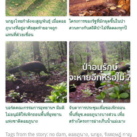
นกยูงไทยกำลังจะสูญพันธุ์ เมื่อดอย
โครงการของรัฐที่มักผุดขึ้นในป่า
ภูนางที่อยู่อาศัยสุดท้ายอาจถูก
สวนทางกับสถิติป่าไม้ที่ลดลงทุกปี
แทนที่ด้วยเขื่อน
บอร์ดคณะกรรมการอุทยานฯ มีมติ
จับตาการประชุมเพื่อขอเพิกถอน
ไม่อนุมัติให้เพิกถอนพื้นที่อุทยาน
พื้นที่อุช.ดอยภูนางบางส่วน เพื่อ
แห่งชาติดอยภูนาง
สร้างโครงการอ่างเก็บน้ำแม่เมาะ
Tags from the story:
no dam
,
ดอยภูนาง
,
นกยูง
,
รังสฤษฎ์ กาญ