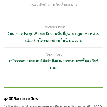
จนะวณิชย์
,
อ่างเก็บน้ำแม่เมาะ
แนะแนว
Previous Post
เรื่อง
จับตาการประชุมเพื่อขอเพิกถอนพื้นที่อุช.ดอยภูนางบางส่วน
เพื่อสร้างโครงการอ่างเก็บน้ำแม่เมาะ
Next Post
หน้ากากอนามัยแบบใช้แล้วทิ้งส่งผลกระทบมากขึ้นต่อสัตว์
ทะเล
มูลนิธิสืบนาคะเสถียร
140 ถ.ติวานนท์ ต.บางกระสอ อ.เมืองนนทบุรี จ.นนทบุรี 11000