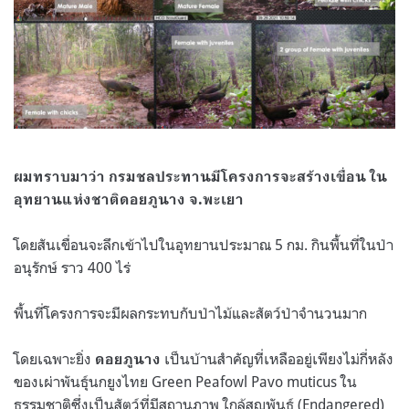
ผมทราบมาว่า กรมชลประทาน​มีโครงการจะสร้างเขื่อน ใน
อุทยานแห่งชาติ​ดอยภูนาง จ.พะเยา
โดยสันเขื่อนจะลึกเข้าไปในอุทยานประมาณ​ 5 กม. กินพื้นที่ในป่า
อนุรักษ์ ราว 400 ไร่
พื้นที่โครงการจะมีผลกระทบกับป่าไม้และสัตว์ป่า​จำนวนมาก
โดยเฉพาะยิ่ง
เป็นบ้านสำคัญที่เหลืออยู่เพียงไม่กี่หลัง
ดอยภูนาง
ของเผ่าพันธุ์นกยูงไทย Green Peafowl Pavo muticus ใน
ธรรมชาติซึ่งเป็นสัตว์ที่มีสถานภาพ ใกล้สูญพันธุ์ (Endangered)