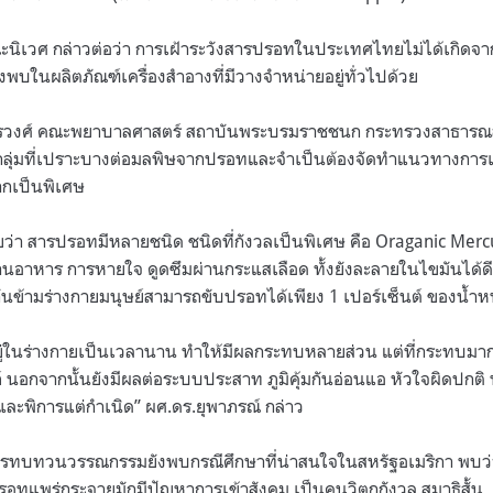
รณะนิเวศ กล่าวต่อว่า การเฝ้าระวังสารปรอทในประเทศไทยไม่ได้เกิด
ังพบในผลิตภัณฑ์เครื่องสำอางที่มีวางจำหน่ายอยู่ทั่วไปด้วย
พรวงศ์ คณะพยาบาลศาสตร์ สถาบันพระบรมราชชนก กระทรวงสาธารณสุข
กลุ่มที่เปราะบางต่อมลพิษจากปรอทและจำเป็นต้องจัดทำแนวทางการเฝ
มากเป็นพิเศษ
ยว่า สารปรอทมีหลายชนิด ชนิดที่กังวลเป็นพิเศษ คือ Oraganic Merc
ผ่านอาหาร การหายใจ ดูดซึมผ่านกระแสเลือด ทั้งยังละลายในไขมันได้
ันข้ามร่างกายมนุษย์สามารถขับปรอทได้เพียง 1 เปอร์เซ็นต์ ของน้ำหนั
ู่ในร่างกายเป็นเวลานาน ทำให้มีผลกระทบหลายส่วน แต่ที่กระทบมา
อกจากนั้นยังมีผลต่อระบบประสาท ภูมิคุ้มกันอ่อนแอ หัวใจผิดปกติ น
และพิการแต่กำเนิด” ผศ.ดร.ยุพาภรณ์ กล่าว
ารทบทวนวรรณกรรมยังพบกรณีศึกษาที่น่าสนใจในสหรัฐอเมริกา พบว่า เด
ปรอทแพร่กระจายมักมีปัญหาการเข้าสังคม เป็นคนวิตกกังวล สมาธิสั้น