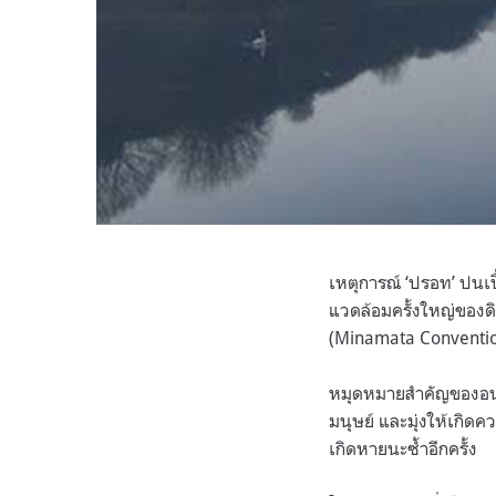
เหตุการณ์ ‘ปรอท’ ปนเป
แวดล้อมครั้งใหญ่ของด
(Minamata Conventio
หมุดหมายสำคัญของอนุ
มนุษย์ และมุ่งให้เกิดค
เกิดหายนะซ้ำอีกครั้ง