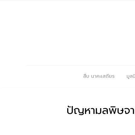
สืบ นาคะเสถียร
มูลนิ
ปัญหามลพิษจา