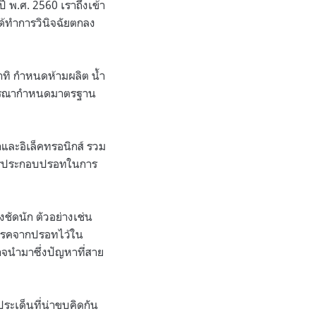
 พ.ศ. 2560 เราถึงเข้า
ด้ทำการวินิจฉัยตกลง
ทิ กำหนดห้ามผลิต น้ำ
พิจารณากำหนดมาตรฐาน
ละอิเล็คทรอนิกส์ รวม
อสารประกอบปรอทในการ
งชัดนัก ตัวอย่างเช่น
ุโรคจากปรอทไว้ใน
อาจนำมาซึ่งปัญหาที่สาย
ประเด็นที่น่าขบคิดกัน