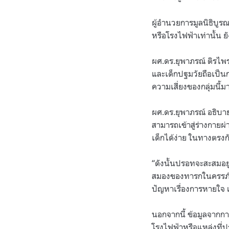
ผู้อำนวยการมูลนิธิบู
หรือโรงไฟฟ้าเท่านั้น ย
ผศ.ดร.ยุพาภรณ์ ติรไ
และเด็กปฐมวัยถือเป็น
ความเสี่ยงของกลุ่มนี้
ผศ.ดร.ยุพาภรณ์ อธิบา
สามารถเข้าสู่ร่างกาย
เด็กได้ง่าย ในทางตรงก
“ดังนั้นปรอทจะสะสมอย
สมองของทารกในครรภ์ น
ปัญหาเรื่องการหายใจ 
นอกจากนี้ ข้อมูลจากก
โรงไฟฟ้าหรือแหล่งที่