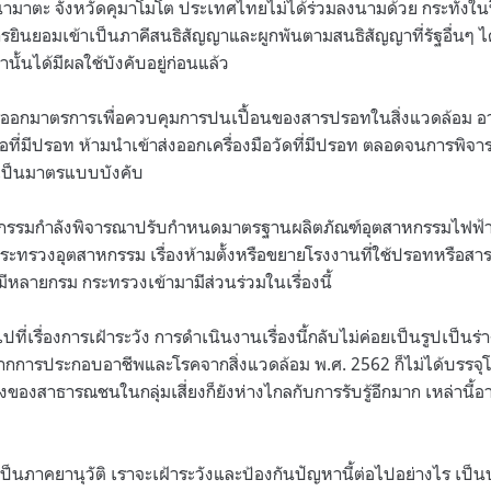
นามาตะ จังหวัดคุมาโมโต ประเทศไทยไม่ได้ร่วมลงนามด้วย กระทั่งในปี
ารยินยอมเข้าเป็นภาคีสนธิสัญญาและผูกพันตามสนธิสัญญาที่รัฐอื่นๆ ไ
นั้นได้มีผลใช้บังคับอยู่ก่อนแล้ว
ารออกมาตรการเพื่อควบคุมการปนเปื้อนของสารปรอทในสิ่งแวดล้อม อา
ชื้อที่มีปรอท ห้ามนำเข้าส่งออกเครื่องมือวัดที่มีปรอท ตลอดจนการ
เป็นมาตรแบบบังคับ
กรรมกำลังพิจารณาปรับกำหนดมาตรฐานผลิตภัณฑ์อุตสาหกรรมไฟฟ้าแ
ศกระทรวงอุตสาหกรรม เรื่องห้ามตั้งหรือขยายโรงงานที่ใช้ปรอทหรื
ีหลายกรม กระทรวงเข้ามามีส่วนร่วมในเรื่องนี้
ี่เรื่องการเฝ้าระวัง การดำเนินงานเรื่องนี้กลับไม่ค่อยเป็นรูปเป็นร่า
ากการประกอบอาชีพและโรคจากสิ่งแวดล้อม พ.ศ. 2562 ก็ไม่ได้บรรจ
ังของสาธารณชนในกลุ่มเสี่ยงก็ยังห่างไกลกับการรับรู้อีกมาก เหล่านี้
เป็นภาคยานุวัติ เราจะเฝ้าระวังและป้องกันปัญหานี้ต่อไปอย่างไร เป็น