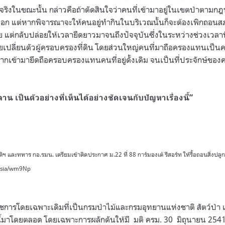
งในขณะนั้น กล่าวคือถ้าตัดสินใจว่าคนที่เข้ามาอยู่ในเขตป่าตามกฎ
ออก แต่หากพิจารณาจะให้คนอยู่ทำกินในบริเวณนั้นก็จะต้องเพิกถอน
่กลับปล่อยให้เวลายืดยาวมาจนถึงปัจจุบันซึ่งในระหว่างช่วงเวลานี้
เปลี่ยนตัวผู้ครอบครองที่ดิน โดยส่วนใหญ่คนที่มาถือครองแทนเป็นคน
กเข้ามายึดถือครอบครองแทนคนที่อยู่ดั้งเดิม จนเป็นที่ประจักษ์ขอ
น เป็นตัวอย่างที่เห็นได้อย่างชัดเจนกับปัญหาเรื่องนี้”
ติฯ และทหาร กอ.รมน. เตรียมเข้าติดประกาศ ม.22 ที่ 88 การ์มองเต้ รีสอร์ท ให้รื้อถอนสิ่ง
.asia/wm9Np
ชการโดยเฉพาะเดิมที่เป็นกรมป่าไม้และกรมอุทยานแห่งชาติ สัตว์ป่า แ
ี้มาโดยตลอด โดยเฉพาะการผลักดันให้มี มติ ครม. 30 มิถุนายน 2541 