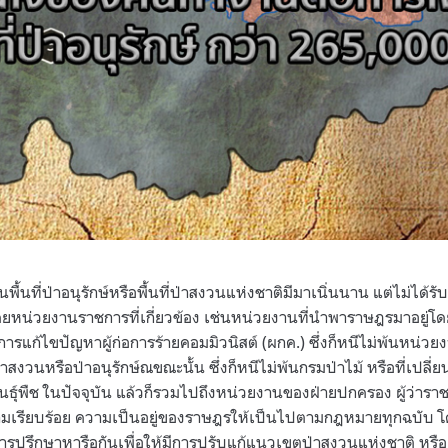
ื้นที่ป่าอนุรักษ์หรือพื้นที่ป่าสงวนแห่งชาติมีมาเนิ่นนาน แต่ไม่ได้
ดยหน่วยงานราชการที่เกี่ยวข้อง เช่นหน่วยงานที่นำพาราษฎรมาอยู่โด
รแก้ไขปัญหาผู้ก่อการร้ายคอมมิวนิสต์ (ผกค.) ซึ่งก็หนีไม่พ้นหน่ว
ป่าสงวนหรือป่าอนุรักษ์ณขณะนั้น ซึ่งก็หนีไม่พ้นกรมป่าไม้ หรือที่เปล
พันธุ์พืช ในปัจจุบัน แล้วก็รวมไปถึงหน่วยงานของฝ่ายปกครอง ผู้ว่าร
ามเรียบร้อย ความเป็นอยู่ของราษฎรให้เป็นไปตามกฎหมายทุกฉบับ โ
การปรึกษาหารือกันเพื่อให้มีการปรับแก้แนวเขตป่าสงวนแห่งชาติ หรือเ