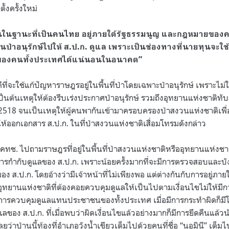
ั้งครั้งใหม่
ยนในฐานะที่เป็นคนไทย อยู่ภายใต้รัฐธรรมนูญ และกฎหมายของ
่ดินป่าอนุรักษ์ไปให้ ส.ป.ก. ดูแล เพราะเป็นช่องทางที่นายทุนจ
ของคนทั้งประเทศได้แน่นอนในอนาคต”
ดีที่จะใช้แก้ปัญหาราษฎรอยู่ในพื้นที่ป่าโดยเฉพาะป่าอนุรักษ์ เพราะไม่
่เป็นต้นเหตุให้ต้องรีบเร่งประกาศป่าอนุรักษ์ รวมถึงอุทยานแห่งชาติทั
 2518 จนเป็นเหตุให้ผู้คนพากันเข้ามาครอบครองป่าสงวนแห่งชาติเพื่อ
ห้ออกเอกสาร ส.ป.ก. ในที่ป่าสงวนแห่งชาติเสื่อมโทรมดังกล่าว
 คทช. ไปถามราษฎรที่อยู่ในพื้นที่ป่าสงวนแห่งชาติหรืออุทยานแห่งชา
ในการกำกับดูแลของ ส.ป.ก. เพราะน้อยครั้งมากที่จะมีการตรวจสอบและ
ของ ส.ป.ก. โดยอ้างว่ามีเจ้าหน้าที่ไม่เพียงพอ แต่ต่างกันกับการอยู่ภา
ที่อุทยานแห่งชาติที่ต้องคอยควบคุมดูแลให้เป็นไปตามเงื่อนไขไม่ให้มีก
็นการควบคุมดูแลแทนประชาชนของทั้งประเทศ เมื่อมีการกระทำผิดก็
ลของ ส.ป.ก. ที่เมื่อพบว่าผิดเงื่อนไขแล้วอย่างมากก็มีการยึดคืนแล้ว
ยว่าป่านนี้ท้องที่อำเภอวังน้ำเขียวเต็มไปด้วยคนที่ชื่อ “นอมินี” เต็