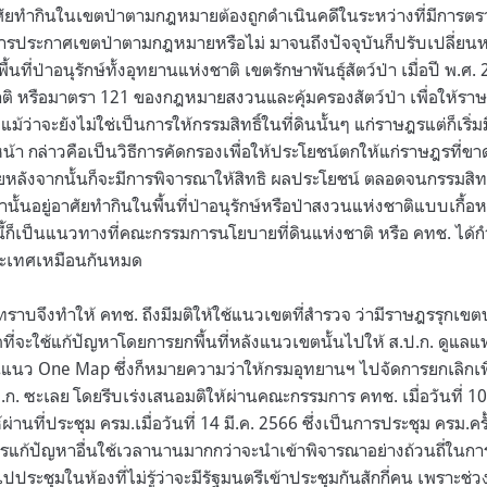
ัยทำกินในเขตป่าตามกฎหมายต้องถูกดำเนินคดีในระหว่างที่มีการตรว
การประกาศเขตป่าตามกฎหมายหรือไม่ มาจนถึงปัจจุบันก็ปรับเปลี่ยน
นที่ป่าอนุรักษ์ทั้งอุทยานแห่งชาติ เขตรักษาพันธุ์สัตว์ป่า เมื่อปี พ.
 หรือมาตรา 121 ของกฎหมายสงวนและคุ้มครองสัตว์ป่า เพื่อให้ราษ
้ว่าจะยังไม่ใช่เป็นการให้กรรมสิทธิ์ในที่ดินนั้นๆ แก่ราษฎรแต่ก็เริ
า กล่าวคือเป็นวิธีการคัดกรองเพื่อให้ประโยชน์ตกให้แก่ราษฎรที่ขาด
งภายหลังจากนั้นก็จะมีการพิจารณาให้สิทธิ ผลประโยชน์ ตลอดจนกรรมสิท
นั้นอยู่อาศัยทำกินในพื้นที่ป่าอนุรักษ์หรือป่าสงวนแห่งชาติแบบเกื้
ว่านี้ก็เป็นแนวทางที่คณะกรรมการนโยบายที่ดินแห่งชาติ หรือ คทช. ได้
ประเทศเหมือนกันหมด
ทราบจึงทำให้ คทช. ถึงมีมติให้ใช้แนวเขตที่สำรวจ ว่ามีราษฎรรุกเ
ตที่จะใช้แก้ปัญหาโดยการยกพื้นที่หลังแนวเขตนั้นไปให้ ส.ป.ก. ดูแล
นแนว One Map ซึ่งก็หมายความว่าให้กรมอุทยานฯ ไปจัดการยกเลิกเพิกถ
ส.ป.ก. ซะเลย โดยรีบเร่งเสนอมติให้ผ่านคณะกรรมการ คทช. เมื่อวันที่ 10 
ห้ผ่านที่ประชุม ครม.เมื่อวันที่ 14 มี.ค. 2566 ซึ่งเป็นการประชุม ครม.คร
 การแก้ปัญหาอื่นใช้เวลานานมากกว่าจะนำเข้าพิจารณาอย่างถ้วนถี่ในการ
ปประชุมในห้องที่ไม่รู้ว่าจะมีรัฐมนตรีเข้าประชุมกันสักกี่คน เพราะช่ว