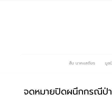
สืบ นาคะเสถียร
มูลนิ
จดหมายปิดผนึกกรณีป่า