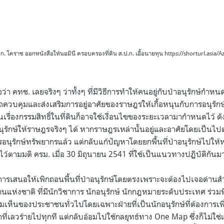
่ สปก. โคราช ออกหนังสือให้นอมินี ครอบครองที่ดิน ส.ป.ก. เอื้อนายทุน https://shorturl.asia/
อว่า คทช. เลยจริงๆ ว่าทั้งๆ ที่มีวิธีการทำให้คนอยู่กับป่าอนุรักษ์กำหน
ควบคุมและส่งเสริมการอยู่อาศัยของราษฎรให้เกื้อหนุนกับการอนุรักษ์ป
นเรื่องกรรมสิทธิ์ในที่ดินก็อาจใช้เงื่อนไขของระยะเวลามากำหนดไว้ 
ุรักษ์ให้ราษฎรจริงๆ ได้ หากราษฎรเหล่านั้นอยู่และอาศัยโดยเป็นไป
อนุรักษ์ทรัพยากรแล้ว แต่กลับแก้ปัญหาโดยยกพื้นที่ป่าอนุรักษ์ไปให้
ไว้ตามมติ ครม. เมื่อ 30 มิถุนายน 2541 ที่ใช้เป็นแนวทางปฏิบัติกันม
ช้การเสนอให้เพิกถอนพื้นที่ป่าอนุรักษ์โดยตรงเพราะจะต้องไปเจอด่าน
ห่งชาติ ที่มีนักวิชาการ นักอนุรักษ์ นักกฎหมายระดับประเทศ ร่ว
็นของประชาชนทั่วไปโดยเฉพาะฝ่ายที่เป็นนักอนุรักษ์ที่ต้องการเพิ่
ี่เลวร้ายไปทุกที แต่กลับอ้อมไปใช้กลยุทธ์ทาง One Map ซึ่งก็ไม่ใช