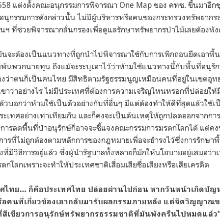
2558 แต่งตั้งคณะอนุกรรมการพิจารณา One Map ของ คทช. ขึ้นมาอีกชุด
ะอนุกรรมการดังกล่าวนั้น ไม่มีผู้บริหารหรือคนของกระทรวงทรัพยากรธ
ฯ ที่ช่วยพิจารณากลั่นกรองเพื่อดูแลรักษาทรัพยากรป่าไม้เลยต้องพ
มันจะต้องเป็นแนวทางที่ถูกนำไปพิจารณาใช้กับการเพิกถอนยึดเอาพื้นที่
ม่พ้นพวกนายทุน ถึงแม้จะระบุเอาไว้ว่าห้ามใช้แนวทางนี้กับพื้นที่อนุรักษ์
ยกร้องว่าตนก็เป็นคนไทย มีสิทธิตามรัฐธรรมนูญเหมือนคนที่อยู่ในเขตอ
ขาว่าอย่างไร ไม่มีประเทศที่ต้องการความเจริญไหนหรอกที่ปล่อยให
บอกว่าห้ามใช้เป็นตัวอย่างกับที่อื่นๆ มีแต่ต้องทำให้ดีที่สุดแล้วใช้
ประเทศอย่างเท่าเทียมกัน และก็คงจะเป็นต้นเหตุให้ถูกปลดออกจากก
้วการลดพื้นที่ป่าอนุรักษ์ก็อาจจะชี้แจงคณะกรรมการมรดกโลกได้ แต่คง
การที่ไม่ถูกต้องตามหลักการของกฎหมายเพื่อจะธำรงไว้ซึ่งการรักษาพื
งที่มีวิธีการอยู่แล้ว ซึ่งผู้นำรัฐบาลทั้งหลายก็มักให้นโยบายอยู่เสมอว่าเร
โลกเพราะจะทำให้ประเทศชาติเสื่อมเสียชื่อเสียงหรือเสียเครดิต
ทศไทย… ก็คือประเทศไทย ปล่อยผ่านไปก่อน หากวันหน้าเกิดปัญห
ือคนที่เกี่ยวข้องเอากลับมารับผลกรรมภายหลัง แต่จิตวิญญาณ
ี่สีเขียวการอนุรักษ์ทรัพยากรธรรมชาติที่มันพังครืนไปหมดแล้ว