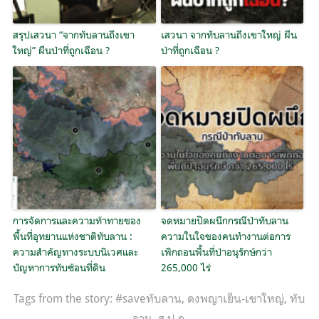
สรุปเสวนา “จากทับลานถึงเขา
เสวนา จากทับลานถึงเขาใหญ่ ผืน
ใหญ่” ผืนป่าที่ถูกเฉือน ?
ป่าที่ถูกเฉือน ?
การจัดการและความท้าทายของ
จดหมายปิดผนึกกรณีป่าทับลาน
พื้นที่อุทยานแห่งชาติทับลาน :
ความในใจของคนทำงานต่อการ
ความสำคัญทางระบบนิเวศและ
เพิกถอนพื้นที่ป่าอนุรักษ์กว่า
ปัญหาการทับซ้อนที่ดิน
265,000 ไร่
Tags from the story:
#saveทับลาน
,
ดงพญาเย็น-เขาใหญ่
,
ทับ
ลาน
,
ส.ป.ก.