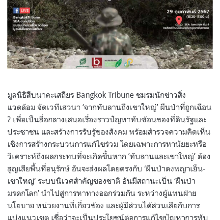
มูลนิธิสืบนาคะเสถียร Bangkok Tribune ชมรมนักข่าวสิ่ง
แวดล้อม จัดเวทีเสวนา ‘จากทับลานถึงเขาใหญ่’ ผืนป่าที่ถูกเฉือน
? เพื่อเป็นสื่อกลางเสนอเรื่องราวปัญหาทับซ้อนของที่ดินรัฐและ
ประชาชน และสร้างการรับรู้ของสังคม พร้อมสำรวจความคิดเห็น
เชิงการสร้างกระบวนการแก้ไขร่วม โดยเฉพาะการหานัยยะหรือ
วิเคราะห์ถึงผลกระทบที่จะเกิดขึ้นหาก ‘ทับลานและเขาใหญ่’ ต้อง
สูญเสียพื้นที่อนุรักษ์ อันจะส่งผลโดยตรงกับ ‘ผืนป่าดงพญาเย็น-
เขาใหญ่’ ระบบนิเวศสำคัญของชาติ อันมีสถานะเป็น ‘ผืนป่า
มรดกโลก’ นำไปสู่การหาทางออกร่วมกัน ระหว่างผู้แทนฝ่าย
นโยบาย หน่วยงานที่เกี่ยวข้อง และผู้มีส่วนได้ส่วนเสียกับการ
แบ่งแนวเขต เชื่อว่าจะเป็นประโยชน์ต่อการแก้ไขปัญหาการทับ