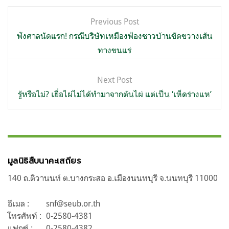
แนะแนว
Previous Post
เรื่อง
ฟังศาลนัดแรก! กรณีบริษัทเหมืองฟ้องชาวบ้านขัดขวางเส้น
ทางขนแร่
Next Post
รู้หรือไม่? เยื่อไผ่ไม่ได้ทำมาจากต้นไผ่ แต่เป็น ‘เห็ดร่างแห’
มูลนิธิสืบนาคะเสถียร
140 ถ.ติวานนท์ ต.บางกระสอ อ.เมืองนนทบุรี จ.นนทบุรี 11000
อีเมล :
snf@seub.or.th
โทรศัพท์ :
0-2580-4381
แฟกซ์ :
0-2580-4382