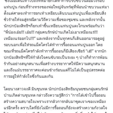
ซึ่งเมื่อเดินเท้าไปถึงที่หมายก็ได้ทำการปรับขบวนล้อมวงรอบ
แท่นปูน ก่อนที่ร่างทรงของพ่อใหญ่จันทร์ดุที่ฟ้อนนำขบวนแห่มา
ตั้งแต่ศาลจะทำการยกเท้าเหยียบเดินบนแท่นปูนเพื่อเหยียบสิ่ง
ชั่วร้ายให้จมสู่ธรณีตามวิถีความเชื่อของชุมชน และหลังจากนั้น
นักปกป้องสิทธิฯก็ยกเท้าขึ้นเหยียบแท่นปูนตะโกนพร้อมกันว่า
“พี่น้องเอ้ย!!! เอ้ย!!! กลุ่มฅนรักษ์บ้านเกิดไม่เอาเหมืองแร่!!!
เหมืองแร่ออกไป!!!” และหลังจากนั้นทุกคนก็เดินออกมารอดูอยู่
รอบนอกเพื่อให้รถแม็คโครได้ทำการรื้อถอนแท่นปูนออก โดย
ขณะที่รถแม็คโครกำลังทำการรื้อถอนก็มีเสียงเชียร์ “เฮ้!” จากนัก
ปกป้องสิทธิฯที่ให้กำลังใจคนขับรถเป็นระยะ ๆ บ้างก็ทำการฟ้อน
รำกันอย่างสนุกสนานเพื่อสร้างบรรยากาศให้มีความสนุกสนาน
และถึงแม้บรรยากาศจะค่อนข้างร้อนแต่ก็ไม่ได้เป็นอุปสรรคต่อ
การอยู่ให้กำลังใจซึ่งกันและกัน
โดยนางสาวจงดี มินขุนทด นักปกป้องสิทธิมนุษยชนกลุ่มฅนรักษ์
บ้านเกิดด่านขุนทด กล่าวถึงความรู้สึกว่า “การได้เข้าไปรื้อถอน
สร้างความสบายใจเพราะเรากลัวการกลับมาขุดเจาะของเหมือง
แร่อีกครั้ง ตราบใดที่ยังไม่มีการรื้อถอนก็ยังจะสร้างความกังวลใจ