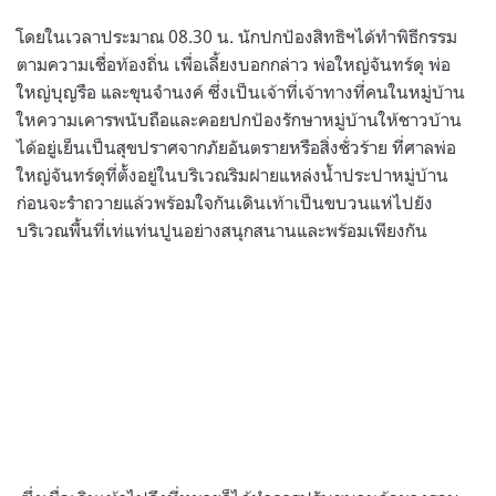
โดยในเวลาประมาณ 08.30 น. นักปกป้องสิทธิฯได้ทำพิธีกรรม
ตามความเชื่อท้องถิ่น เพื่อเลี้ยงบอกกล่าว พ่อใหญ่จันทร์ดุ พ่อ
ใหญ่บุญรือ และขุนจำนงค์ ซึ่งเป็นเจ้าที่เจ้าทางที่คนในหมู่บ้าน
ใหความเคารพนับถือและคอยปกป้องรักษาหมู่บ้านให้ชาวบ้าน
ได้อยู่เย็นเป็นสุขปราศจากภัยอันตรายหรือสิ่งชั่วร้าย ที่ศาลพ่อ
ใหญ่จันทร์ดุที่ตั้งอยู่ในบริเวณริมฝายแหล่งน้ำประปาหมู่บ้าน
ก่อนจะรำถวายแล้วพร้อมใจกันเดินเท้าเป็นขบวนแห่ไปยัง
บริเวณพื้นที่เท่แท่นปูนอย่างสนุกสนานและพร้อมเพียงกัน