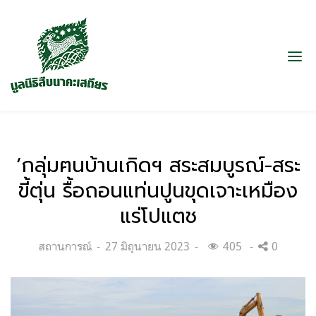
‘กลุ่มฅนบ้านเกิดฯ สระสมบูรณ์-สระ
ขี้ตุ่น รื้อถอนแท่นปูนขุดเจาะเหมือง
แร่โปแตช
Categories:
Posted
สถานการณ์
27 มิถุนายน 2023
405
0
on