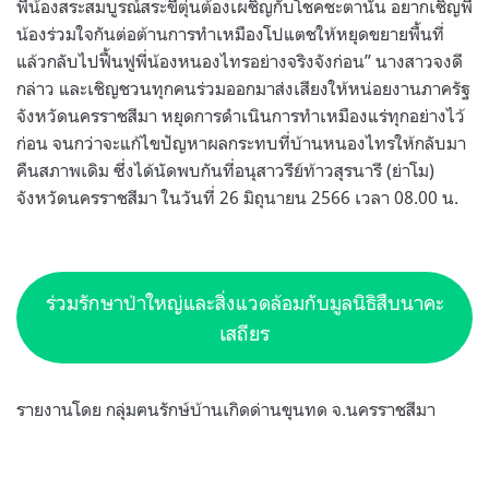
พี่น้องสระสมบูรณ์สระขี้ตุ่นต้องเผชิญกับโชคชะตานั้น อยากเชิญพี่
น้องร่วมใจกันต่อต้านการทำเหมืองโปแตชให้หยุดขยายพื้นที่
แล้วกลับไปฟื้นฟูพี่น้องหนองไทรอย่างจริงจังก่อน” นางสาวจงดี
กล่าว และเชิญชวนทุกคนร่วมออกมาส่งเสียงให้หน่อยงานภาครัฐ
จังหวัดนครราชสีมา หยุดการดำเนินการทำเหมืองแร่ทุกอย่างไว้
ก่อน จนกว่าจะแก้ไขปัญหาผลกระทบที่บ้านหนองไทรให้กลับมา
คืนสภาพเดิม ซึ่งได้นัดพบกันที่อนุสาวรีย์ท้าวสุรนารี (ย่าโม)
จังหวัดนครราชสีมา ในวันที่ 26 มิถุนายน 2566 เวลา 08.00 น.
ร่วมรักษาป่าใหญ่และสิ่งแวดล้อมกับมูลนิธิสืบนาคะ
เสถียร
รายงานโดย กลุ่มฅนรักษ์บ้านเกิดด่านขุนทด จ.นครราชสีมา