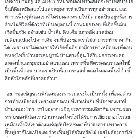
ให้ชาวบ้านอยู่ แต่ไม่ใช่เป้าหมายหลักเพราะสิ่งที่จะทำให้สบายใจ
ขึ้นก็คือเหมืองแร่โปแตชหยุดการดำเนินการทุกอย่างก่อน และ
ทำการฟื้นฟูพี่น้องเราที่ได้รับผลกระทบให้มีความเป็นอยู่หรือการ
ดำเนินชีวิตที่ดีกว่าที่เป็นอยู่ตอนนี้ ภาพผลกระทบที่เกิดขึ้นมัน
เกิดขึ้นจริง อย่างเช่น น้ำเค็ม ดินเค็ม สภาพสิ่งแวดล้อม
เปลี่ยนแปลงไปจากเดิม จนพี่น้องของเราไม่สามารถทำมาหากิน
ได้ เพราะเราไม่ต้องการให้เกิดขึ้นอีก ถ้ามีการทำเหมืองแร่ที่ดอน
หนองโพธิ์ บ้านสระสมบูรณ์ บ้านสระขี้ตุ่น ได้รับผลกระทบต่อ
แหล่งน้ำและชุมชนอย่างแน่นอน เพราะพื้นที่ตรงดอนหนองโพธิ์
เป็นพื้นที่ดอน บ้านเราเป็นที่ลุ่ม กระแสน้ำต้องไหลลงพื้นที่ต่ำ นี้
คือหัวใจหลักที่เราต่อต้าน”
“อยากขอเชิญชวนพี่น้องของเราร่วมแรงใจเป็นหนึ่ง เพื่อต่อต้าน
การทำเหมืองแร่ เพราะผลกระทบที่เราเห็นกับพี่น้องของเราที่
บ้านหนองไทร เราไม่อยากเผชิญชะตากรรมเดียวกัน เพราะผลก
ระทบของพี่น้องเราบ้านหนองไทรไม่ได้รับการเยียวยาอะไรเลย
เหมือนทิ้งให้เขาต้องเผชิญกับโชคชะตาที่น่าสงสาร เพราะการ
ฟื้นฟูเราก็ไม่แน่ใจเลยว่าจะฟื้นฟูได้จริงหรือไม่ เลยไม่ต้องการให้