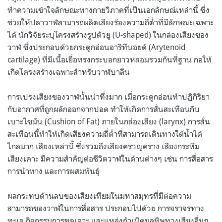
ทำความเข้าใจลักษณะทางกายวิภาคที่เป็นเอกลักษณ์เหล่านี้ ซึ่ง
ช่วยให้ปลาวาฬสามารถผลิตเสียงร้องความถี่ต่ำที่มีลักษณะเฉพาะ
ได้ นักวิจัยระบุโครงสร้างรูปตัวยู (U-shaped) ในกล่องเสียงของ
วาฬ ซึ่งประกอบด้วยกระดูกอ่อนอาริทีนอยด์ (Arytenoid
cartilage) ที่มีเนื้อเยื่อทรงกระบอกยาวหลอมรวมกันที่ฐาน ก่อให้
เกิดโครงสร้างเฉพาะสำหรับวาฬบาลีน
การเปร่งเสียงของวาฬนั้นน่าทึ่งมาก เมื่อกระดูกอ่อนทำปฏิกิริยา
กับอากาศที่ถูกผลักออกจากปอด ทำให้เกิดการสั่นสะเทือนกับ
เบาะไขมัน (Cushion of Fat) ภายในกล่องเสียง (larynx) การสั่น
สะเทือนนี้ทำให้เกิดเสียงความถี่ต่ำที่สามารถเดินทางใต้น้ำได้
ไกลมาก เสียงเหล่านี้ ซึ่งรวมถึงเสียงครวญคราง เสียงกระหึม
เสียงเคาะ มีความสำคัญต่อชีวิตวาฬในด้านต่างๆ เช่น การสื่อสาร
การนำทาง และการผสมพันธุ์
ผลกระทบด้านลบของเสียงเทียมในมหาสมุทรที่มีต่อความ
สามารถของวาฬในการสื่อสาร ประกอบไปด้วย การจราจรทาง
ทะเล กิจกรรมการขุดเจาะ และแหล่งกำเนิดมลพิษทางเสียงอื่นๆ