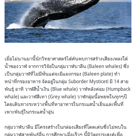
เมื่อไม่นานมานี้นักวิทยาศาสตร์ได้ค้นพบการสร้างเสียงเพลงใต้
น้ำของวาฬ จากการวิจัยในกลุ่มวาฬบาลีน (Baleen whales) ซึ่ง
เป็นกลุ่มวาฬที่ไม่มีฟันแต่จะมีแผงกรอง (Baleen plate) ทำ
หน้าที่กรองอาหาร จัดอยู่ในกลุ่ม Suborder Mysticeti มี 14 สาย
พันธุ์ อาทิ วาฬสีน้ำเงิน (Blue whale) วาฬหลังค่อม (Humpback
whale) และวาฬสีเทา (Grey whale) วาฬกลุ่มนี้อพยพในทุกๆปี
โดยเดินทางระหว่างพื้นที่หาอาหารในกระแสน้ำเย็นและพื้นที่
เพาะพันธุ์ในกระแสน้ำอุ่น
กลุ่มวาฬบาลีน มีโครงสร้างในกล่องเสียงที่โดดเด่นซึ่งไม่พบใน
กลุ่มวาฬสายพันธุ์อื่น การศึกษาเมื่อเร็วๆ นี้มีวัตถุประสงค์เพื่อ