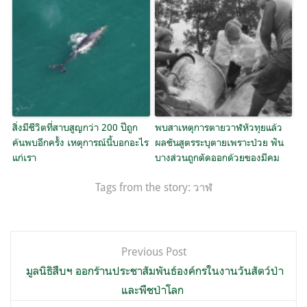
สิ่งมีชีวิตที่สาบสูญกว่า 200 ปีถูก
พบสาเหตุการตายวาฬหัวทุยแล้ว
ค้นพบอีกครั้ง เหตุการณ์นี้บอกอะไร
ผลชันสูตรระบุตายเพราะป่วย ฟัน
แก่เรา
บางส่วนถูกตัดออกด้วยของมีคม
Tags from the story:
วาฬ
แนะแนว
Previous Post
เรื่อง
มูลนิธิสืบฯ ออกร้านประชาสัมพันธ์องค์กรในงานวันสัตว์ป่า
และพืชป่าโลก