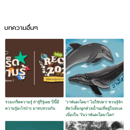
บทความอื่นๆ
รวมเกร็ดความรู้ ถ้ารู้ก็รู้เลย ปีนี้มี
‘วาฬและโลมา’ ไม่ใช่ปลา! ชวนรู้จัก
ความรู้อะไรบ้าง มาทบทวนกัน
สัตว์เลี้ยงลูกด้วยน้ำนมที่อยู่ในทะเล
เนื่องใน ‘วันวาฬและโลมาโลก’