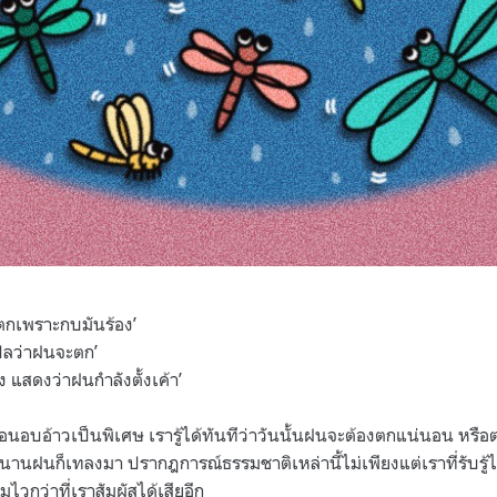
กเพราะกบมันร้อง’
แปลว่าฝนจะตก’
 แสดงว่าฝนกำลังตั้งเค้า’
้อนอบอ้าวเป็นพิเศษ เรารู้ได้ทันทีว่าวันนั้นฝนจะต้องตกแน่นอน หรือต
่นานฝนก็เทลงมา ปรากฎการณ์ธรรมชาติเหล่านี้ไม่เพียงแต่เราที่รับรู้ได
ถมไวกว่าที่เราสัมผัสได้เสียอีก