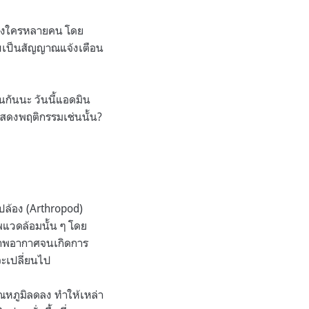
ของใครหลายคน โดย
ลับเป็นสัญญาณแจ้งเตือน
นกันนะ วันนี้แอดมิน
สดงพฤติกรรมเช่นนั้น?
าปล้อง (Arthropod)
พแวดล้อมนั้น ๆ โดย
ภาพอากาศจนเกิดการ
งจะเปลี่ยนไป
ณหภูมิลดลง ทำให้เหล่า