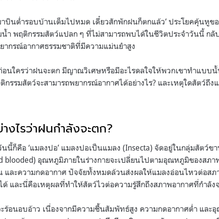
าบินต่ำรอบบ้านเต็มไปหมด เดี๋ยวสักพักฝนก็ตกแล้ว’ ประโยคคุ้นหู
ิมน้ำ พฤติกรรมสัตว์แปลก ๆ ที่ไม่สามารถพบได้ในชีวิตประจำวันนี้ ก
นักพยากรณ์อากาศธรรมชาติที่มีความแม่นยำสูง
้ได้ก่อนใครว่าฝนจะตก มีญาณวิเศษหรือมีอะไรดลใจให้พวกเขาทำแบบนั้
กรรมสัตว์จะสามารถพยากรณ์อากาศได้อย่างไร? และเหตุใดสัตว์ถึงแ
ย่างไรว่าฝนกำลังจะตก?
วันนี้ก็คือ ‘แมลงปอ’ แมลงปอเป็นแมลง (Insecta) จัดอยู่ในกลุ่มสัตว์ข
Cold blooded) อุณหภูมิภายในร่างกายจะเปลี่ยนไปตามอุณหภูมิของสภา
ื้น และความกดอากาศ ปัจจัยทั้งหมดล้วนส่งผลให้แมลงอ่อนไหวต่อส
้ และนี่คือเหตุผลที่ทำให้สัตว์ไวต่อความรู้สึกถึงสภาพอากาศที่กำลั
ะร้อนอบอ้าว เนื่องจากมีความชื้นสัมพัทธ์สูง ความกดอากาศต่ำ และอุ