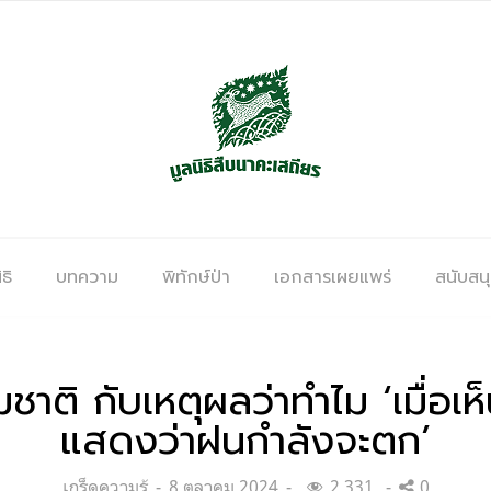
ธิ
บทความ
พิทักษ์ป่า
เอกสารเผยแพร่
สนับสน
ติ กับเหตุผลว่าทำไม ‘เมื่อเห
แสดงว่าฝนกำลังจะตก’
Categories:
Posted
เกร็ดความรู้
8 ตุลาคม 2024
2,331
0