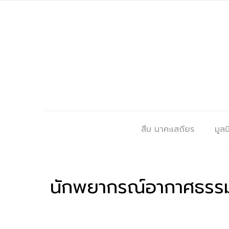
สืบ นาคะเสถียร
มูลนิ
นักพยากรณ์อากาศธรรมชา