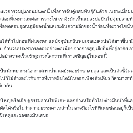
งเวลารวมฝูงก่อนฝนตกนี้ เพื่อการจับคู่ผสมพันธุ์กันด้วย เพราะเมื่อ
้อมที่เหมาะสมต่อการวางไข่ เราจึงมักเห็นแมลงปอบินไปจุ่มปลายท้อง
ื่อทดสอบอุณหภูมิของน้ำและระดับความลึกของน้ำก่อนที่จะวางไข่นั่
อได้ทั่วไปก่อนที่ฝนจะตก แต่ปัจจุบันกลับพบเจอแมลงปอได้ยากขึ้น 
 จำนวนประชากรลดลงอย่างต่อเนื่อง จากการสูญเสียถิ่นที่อยู่อาศัย
อย่างรวดเร็วเข้าสู่ภาวะโลกรวนที่เราเผชิญอยู่ในตอนนี้
ป็นนักพยากรณ์อากาศเท่านั้น แต่ยังคอยรักษาสมดุล และเป็นตัวชี้วั
ปก็ไม่ต่างอะไรกับการที่เราหยิบโดมิโนออกเพียงตัวเดียว ก็สามารถทำ
ดียวกัน
นาดใหญ่หรือเล็ก ดูธรรมดาหรือพิเศษ แตกต่างหรือทั่วไป ต่างมีหน้าที่และ
ะสัมผัสได้หรือไม่ว่าความธรรมดาเหล่านั้น อาจมีอะไรที่พิเศษซ่อนอยู่ก็เป็น
วนมีเหตุและผลของมันเสมอ