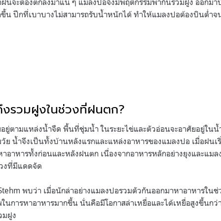
ช้าฝนจะต้องตกลงมาแน่ ๆ แมลงปอจึงมีพฤติกรรมพากันรวมฝูง ออกมาบินว
ึ้น ปีกที่เบาบางไม่สามารถรับน้ำหนักได้ ทำให้แมลงปอต้องบินต่ำจน
งรวมฝูงในช่วงที่ฝนตก?
่ตามแหล่งน้ำจืด พื้นที่ชุ่มน้ำ ในระยะไข่และตัวอ่อนจะอาศัยอยู่ในน้
ต็มวัย น้ำจึงเป็นทั้งบ้านหลังแรกและแหล่งอาหารของแมลงปอ เมื่อฝนเริ
หาอาหารทั้งก่อนและหลังฝนตก เนื่องจากอาหารหลักอย่างยุงและแมล
งที่มีแดดจัด
 Stehm พบว่า เมื่อนักล่าอย่างแมลงปอรวมตัวกันออกมาหาอาหารในช
พในการหาอาหารมากขึ้น นั่นคือมีโอกาสล่าเหยื่อและได้เหยื่อสูงขึ้นกว
วมฝูง