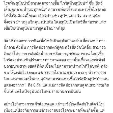
โรคพิษสุนัขบ้ามีสาเหตุมาจากเชื้อ ‘ไวรัสพิษสุนัขบ้า’ ซึ่ง ‘สัตว์
เลี้ยงลูกด้วยน้ำนมทุกชนิด’ สามารถติดเชื้อและแพร่เชื้อไวรัสต่อ
ได้ทั้งในสัตว์เลี้ยงและสัตว์ป่า เช่น สุนัข แมว วัว ควาย สุนัข
จิ้งจอก ม้า หมู แร็กคูน เป็นต้น โดยสุนัขเป็นสัตว์ที่สามารถแพร่
เชื้อโรคพิษสุนัขบ้ามาสู่คนได้มากที่สุด
สัตว์ที่ป่วยจากการติดเชื้อไวรัสพิษสุนัขบ้าจะขับเชื้อออกมาทาง
น้ำลาย ดังนั้น การติดต่อจากสัตว์สู่คนหรือสัตว์ชนิดอื่น สามารถ
ติดต่อได้จากการสัมผัสน้ำลาย หรือการถูกกัดและข่วน โดยเชื้อ
ไวรัสจะผ่านเข้าสู่ร่างกายทางบาดแผล จากนั้นเชื้อจะแพร่เข้าสู่
ปลายประสาท เซลล์ที่ติดเชื้อจะไม่สามารถทำหน้าที่ได้ปกติ หลัง
จากนั้นเชื้อไวรัสจะแพร่กระจายไปตามอวัยวะต่าง ๆ ทั่วร่างกาย
โดยเฉพาะต่อมน้ำลาย สุนัขสามารถแพร่เชื้อไวรัสพิษสุนัขบ้าก่อน
แสดงอาการ 1 ถึง 6 วัน และแม้การติดต่อจากคนสู่คนสามารถเกิด
ขึ้นได้ แต่ในปัจจุบันยังไม่พบรายงานการยืนยัน
อย่างไรก็ตาม การเฝ้าสังเกตและเฝ้าระวังโรคติดต่อในสัตว์ ไม่
เพียงแต่ป้องกันการแพร่กระจายของโรคระบาดที่จะเกิดขึ้น แต่