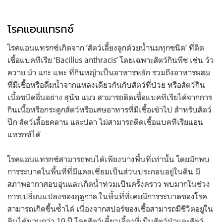
โรคแอนแทรกซ์
โรคแอนแทรกซ์เกิดจาก ‘สัตว์เลี้ยงลูกด้วยน้ำนมทุกชนิด’ ที่ติด
เชื้อแบคทีเรีย ‘Bacillus anthracis’ โดยเฉพาะสัตว์กินพืช เช่น วัว
ควาย ม้า แกะ แพะ ที่กินหญ้าเป็นอาหารหลัก รวมถึงอาหารผสม
ที่มีเชื้อหรือดื่มน้ำจากแหล่งเดียวกันกับสัตว์ที่ป่วย หรือสัตว์กิน
เนื้อชนิดอื่นอย่าง สุนัข แมว สามารถติดเชื้อแบคทีเรียได้จากการ
กินเนื้อหรือกระดูกสัตว์หรือเศษอาหารที่มีเชื้อเข้าไป สำหรับสัตว์
ปีก สัตว์เลื้อยคลาน และปลา ไม่สามารถติดเชื้อแบคทีเรียแอน
แทรกซ์ได้
โรคแอนแทรกซ์สามารถพบได้เพียงบางพื้นที่เท่านั้น โดยมักพบ
การระบาดในพื้นที่ที่มีแคลเซี่ยมเป็นส่วนประกอบอยู่ในดิน มี
สภาพอากาศอบอุ่นและเกิดน้ำท่วมเป็นครั้งคราว พบมากในช่วง
การเปลี่ยนแปลงของฤดูกาล ในพื้นที่ที่เคยมีการระบาดของโรค
สามารถเกิดขึ้นซ้ำได้ เนื่องจากสปอร์ของเชื้อสามารถมีชีวิตอยู่ใน
ดินได้นานกว่า 10 ปี โดยสัตว์เคี้ยวเอื้องที่เป็นสัตว์ป่าและสัตว์