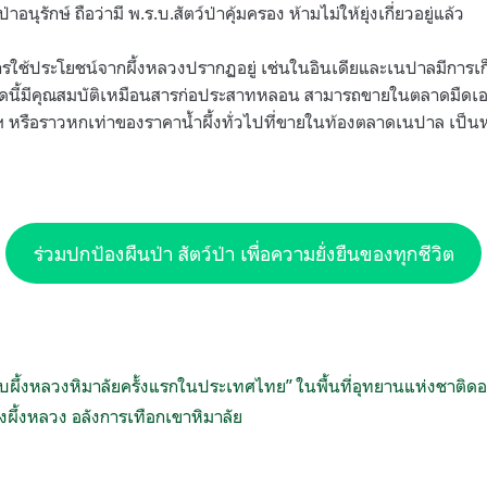
นุรักษ์ ถือว่ามี พ.ร.บ.สัตว์ป่าคุ้มครอง ห้ามไม่ให้ยุ่งเกี่ยวอยู่แล้ว
งการใช้ประโยชน์จากผึ้งหลวงปรากฏอยู่ เช่นในอินเดียและเนปาลมีการเก
ชนิดนี้มีคุณสมบัติเหมือนสารก่อประสาทหลอน สามารถขายในตลาดมืดเอเ
 หรือราวหกเท่าของราคาน้ำผึ้งทั่วไปที่ขายในท้องตลาดเนปาล เป็นหน
ร่วมปกป้องผืนป่า สัตว์ป่า เพื่อความยั่งยืนของทุกชีวิต
บผึ้งหลวงหิมาลัยครั้งแรกในประเทศไทย” ในพื้นที่อุทยานแห่งชาติด
มรังผึ้งหลวง อลังการเทือกเขาหิมาลัย