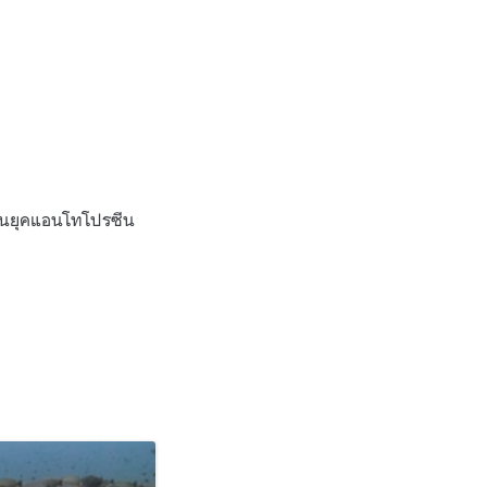
อมในยุคแอนโทโปรซีน