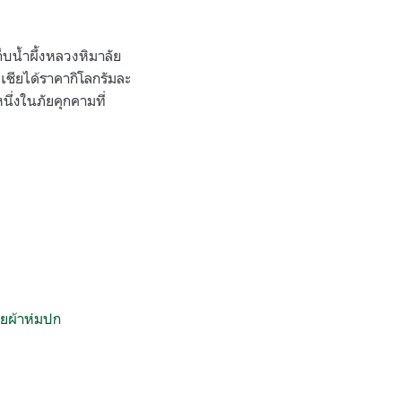
็บน้ำผึ้งหลวงหิมาลัย
ชียได้ราคากิโลกรัมละ
ึ่งในภัยคุกคามที่
อยผ้าห่มปก