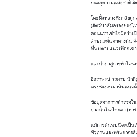
กรมอุทยานแห่งชาติ สัตว
โดยผึ้งหลวงหิมาลัยถู
(สัตว์ป่าคุ้มครองของไท
ตอนแรกเข้าใจผิดว่าเป็
ลักษณะที่แตกต่างกัน จึ
ที่พบตามแนวเทือกเขาเ
และนำมาสู่การทำโครงก
อิสราพงษ์ วรผาบ นัก
ตรงชะง่อนผาหินแนวตั้
ข้อมูลจากการสำรวจในป
จากนั้นในปัต่อมา (พ.
แม้การค้นพบนี้จะเป็น
ชีวภาพและทรัพยากรสิ่งแ