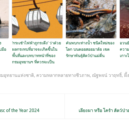
ง
‘กระเช้าไฟฟ้าภูกระดึง’ ว่าด้วย
ค้นพบกะท่างน้ำ ชนิดใหม่ของ
อวนย
บมือ
ผลกระทบที่อาจจะเกิดขึ้นใน
โลก บนดอยสอยมาลัย เขต
ความ
พื้นที่และบทบาทหน้าที่ของ
รักษาพันธุ์สัตว์ป่าแม่ตื่น
เกาะโ
กรมอุทยานฯ ที่ควรจะเป็น
รมอุทยานแห่งชาติ
,
ความหลากหลายทางชีวภาพ
,
ณัฐพจน์ วาฤทธิ์
,
ผึ
sc of the Year 2024
เลียงผา หรือ โครำ สัตว์ป่