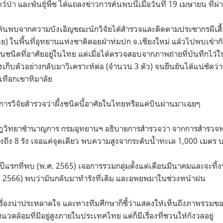
์ป่า และพันธุ์พืช ได้แถลงข่าวการค้นพบนี้เมื่อวันที่ 19 เมษายน ที่ผ
กค้นพบจากความบังเอิญขณะนักวิจัยได้สำรวจและติดตามประชากรผีเสื้อ
ย) ในพื้นที่อุทยานแห่งชาติดอยผ้าห่มปก จ.เชียงใหม่ แล้วไปพบเข้ากับ
นชนิดที่อาศัยอยู่ในไทย แต่เมื่อได้ตรวจสอบจากภาพถ่ายที่บันทึกไว้ใน
งเก็บตัวอย่างกลับมาวิเคราะห์ต่อ (จำนวน 3 ตัว) จนยืนยันได้แน่ชัดว่านี
ทือกเขาหิมาลัย
ารวิจัยสำรวจว่าผึ้งชนิดนี้อาศัยในไทยหรือแค่บินผ่านมาเฉยๆ
กีฏวิทยาชำนาญการ กรมอุทยานฯ อธิบายการสำรวจว่า จากการสำรวจพบ
งถึง 8 รัง เจอแค่จุดเดียว พบความสูงจากระดับน้ำทะเล 1,000 เมตร
ีแรกที่พบ (พ.ศ. 2565) เจอการรวมกลุ่มตั้งแต่เดือนมีนาคมและจะทิ
ศ. 2566) พบว่ามันกลับมาทำรังที่เดิม และอพยพมาในช่วงหน้าฝน
เรื่องน่าประหลาดใจ และทางทีมศึกษาก็ชี้ว่าแสดงให้เห็นถึงภาพร
วดล้อมที่มีอยู่สูงภายในประเทศไทย แต่ก็มีเรื่องที่ชวนให้กังวลอยู่