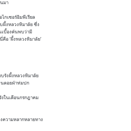
่านมา
ไกเซอร์อิมพีเรียล
ผึ้งหลวงหิมาลัย ซึ่ง
เบื้องต้นพบว่ามี
่คือ ‘ผึ้งหลวงหิมาลัย’
รังผึ้งหลวงหิมาลัย
 บนดอยผ้าห่มปก
้งรังในเดือนกรกฎาคม
วมของความหลากหลายทาง