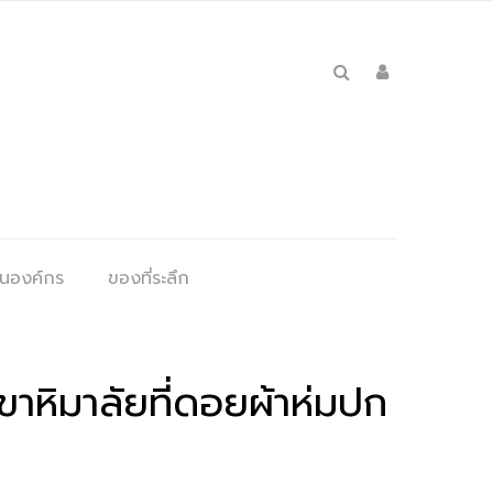
ุนองค์กร
ของที่ระลึก
ขาหิมาลัยที่ดอยผ้าห่มปก