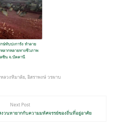
ักษ์ทับปะการัง ทำลาย
หลากหลายทางชีวภาพ
ลซิน จ.ปัตตานี
้งหลวงหิมาลัย
,
อิสราพงษ์ วรผาบ
Next Post
าสงวนหายากกับความมหัศจรรย์ของถิ่นที่อยู่อาศัย