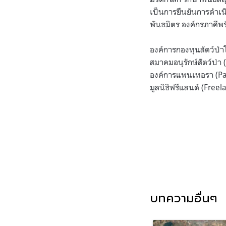
เป็นการยืนยันการดำเ
พันธมิตร องค์กรภาคีพ
องค์การกองทุนสัตว์ป
สมาคมอนุรักษ์สัตว์ป่
องค์การแพนเทอรา (Pan
มูลนิธิฟรีแลนด์ (Fre
บทความอื่นๆ