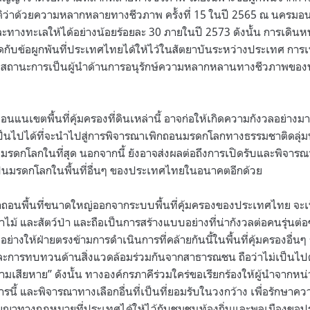
่าด้วยความหลากหลายทางชีวภาพ ครั้งที่ 15 ในปี 2565 ณ นครมอนทร
ละทางทะเลให้ได้อย่างน้อยร้อยละ 30 ภายในปี 2573 ดังนั้น การเดินห
ะขัดกับข้อผูกพันที่ประเทศไทยได้ให้ไว้ในสัตยาบันระหว่างประเทศ การ
ะสถานะการเป็นผู้นำด้านการอนุรักษ์ความหลากหลานทางชีวภาพของ
อนแนเขตพื้นที่คุ้มครองที่ดินเหล่านี้ อาจก่อให้เกิดความกังวลอย่า
็นไปได้ที่จะนำไปสู่การพิจารณาเพิกถอนมรดกโลกทางธรรมชาติดลุ่ม
มรดกโลกในที่สุด นอกจากนี้ ยังอาจส่งผลต่อถึงการเปิดรับและพิจา
ป็นมรดกโลกในพื้นที่อื่นๆ ของประเทศไทยในอนาคตอีกด้วย
กถอนพื้นที่ขนาดใหญ่ออกจากระบบพื้นที่คุ้มครองของประเทศไทย จะเ
ไม้ และสัตว์ป่า และถือเป็นการสร้างแบบอย่างที่น่ากังวลต่อคนรุ่นต
อย่างให้ฝ่ายตรงข้ามการดำเนินการที่คล้ายกันนี้ในพื้นที่คุ้มครองอื่นๆ 
มและการทบทวนด้านสิ่งแวดล้อมร่วมกันจากสาธารณชน ถือว่าไม่เป็นไ
มเสียหาย” ดังนั้น ทางองค์กรภาคีร่วมใคร่ขอเรียกร้องให้ผู้นำจากหน่ว
ารนี้ และพิจารณาทางเลือกอื่นที่เป็นที่ยอมรับในวงกว้าง เพื่อรักษา
ญาทางกฎหมายที่ประเทศได้ให้ไว้กับชุมชนท้องถิ่นและพลเมืองขอปร