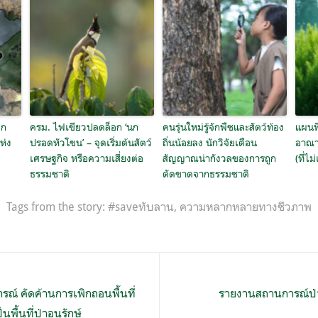
ิก
ครม. ไฟเขียวปลดล็อก ‘นก
คนรุ่นใหม่รู้จักพืชและสัตว์ท้อง
แผนที
ห่ง
ปรอดหัวโขน’ – จุดเริ่มต้นสัตว์
ถิ่นน้อยลง นักวิจัยเตือน
อาณา
เศรษฐกิจ หรือความเสี่ยงต่อ
สัญญาณน่ากังวลของการถูก
(ที่ไ
ธรรมชาติ
ตัดขาดจากธรรมชาติ
Tags from the story:
#saveทับลาน
,
ความหลากหลายทางชีวภาพ
ณ์ คัดค้านการเพิกถอนพื้นที่
รายงานสถานการณ์ป่า
ื้นที่ป่าอนุรักษ์