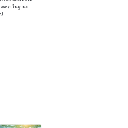
้เจตนา ในฐานะ
อไป