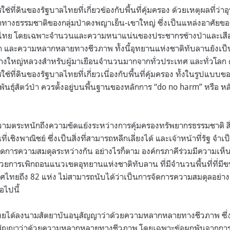
ี่ดินของรัฐบาลไทยที่เกี่ยวข้องกับพื้นที่คุ้มครอง ด้วยเหตุผลที่ว่
ทางธรรมชาติของกลุ่มป่าดงพญาเย็น-เขาใหญ่ ซึ่งเป็นแหล่งอาศัยของส
ทย โดยเฉพาะจำนวนและความหนาแน่นของประชากรช้างป่าและเสือโคร่ง
 และความหลากหลายทางชีวภาพ ทั้งนี้อุทยานแห่งชาติทับลานยังเป็
างใหญ่หลวงสำหรับผู้มาเยือนจำนวนมากจากทั่วประเทศ และทั่วโลก ด
ี่ดินของรัฐบาลไทยที่เกี่ยวเนื่องกับพื้นที่คุ้มครอง ทั้งในรูปแบบ
ันธุ์สัตว์ป่า ควรตั้งอยู่บนพื้นฐานของหลักการ “do no harm” หรือ ห
วามตระหนักถึงความขัดแย้งระหว่างการคุ้มครองทรัพยากรธรรมชาติ ส
ี่เชิงพาณิชย์ ซึ่งเป็นสิ่งที่สามารถหลีกเลี่ยงได้ และเจ้าหน้าที่รัฐ จ
การความสมดุลระหว่างกัน อย่างไรก็ตาม องค์กรภาคีร่วมมีความเห็น
ด้วยการเพิกถอนแนวเขตอุทยานแห่งชาติทับลาน ที่มีจำนวนพื้นที่ที่ม
ทศไทยถึง 82 แห่ง ไม่สามารถนับได้ว่าเป็นการจัดการความสมดุลอย่า
อไปนี้
ได้ลงนามสัตยาบันอนุสัญญาว่าด้วยความหลากหลายทางชีวภาพ ซึ่ง
ัญญาว่าด้วยความหลากหลายทางชีวภาพ โดยเฉพาะข้อผูกพันจากการ