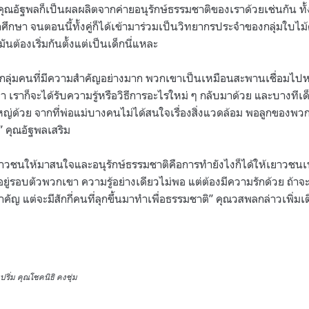
ณอัฐพลก็เป็นผลผลิตจากค่ายอนุรักษ์ธรรมชาติของเราด้วยเช่นกัน ทั้ง
ักศึกษา จนตอนนี้ทั้งคู่ก็ได้เข้ามาร่วมเป็นวิทยากรประจำของกลุ่มใบไม
มันต้องเริ่มกันตั้งแต่เป็นเด็กนี่แหละ
็นกลุ่มคนที่มีความสำคัญอย่างมาก พวกเขาเป็นเหมือนสะพานเชื่อมไป
ราก็จะได้รับความรู้หรือวิธีการอะไรใหม่ ๆ กลับมาด้วย และบางทีเด็กเ
ู้ใหญ่ด้วย จากที่พ่อแม่บางคนไม่ได้สนใจเรื่องสิ่งแวดล้อม พอลูกของพวก
” คุณอัฐพลเสริม
งเยาวชนให้มาสนใจและอนุรักษ์ธรรมชาติคือการทำยังไงก็ได้ให้เยาวชนเ
ู่รอบตัวพวกเขา ความรู้อย่างเดียวไม่พอ แต่ต้องมีความรักด้วย ถ้า
สำคัญ แต่จะมีสักกี่คนที่ลุกขึ้นมาทำเพื่อธรรมชาติ” คุณวสพลกล่าวเพิ่มเ
ิ่ม คุณโชคนิธิ คงชุ่ม