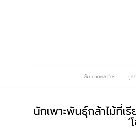
สืบ นาคะเสถียร
มูลนิ
นักเพาะพันธุ์กล้าไม้ที่
‘โ