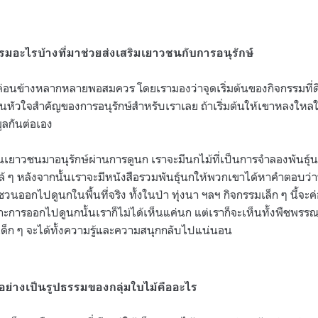
รรมอะไรบ้างที่มาช่วยส่งเสริมเยาวชนกับการอนุรักษ์
ู่ค่อนข้างหลากหลายพอสมควร โดยเรามองว่าจุดเริ่มต้นของกิจกรรมที่ด
ป็นหัวใจสำคัญของการอนุรักษ์สำหรับเราเลย ถ้าเริ่มต้นให้เขาหลงใหล
ูลกันต่อเอง
เยาวชนมาอนุรักษ์ผ่านการดูนก เราจะมีนกไม้ที่เป็นการจำลองพันธุ์นก เ
กล้ ๆ หลังจากนั้นเราจะมีหนังสือรวมพันธุ์นกให้พวกเขาได้หาคำตอบว่
วนออกไปดูนกในพื้นที่จริง ทั้งในป่า ทุ่งนา ฯลฯ กิจกรรมเล็ก ๆ นี้จะค่อ
พราะการออกไปดูนกนั้นเราก็ไม่ได้เห็นแค่นก แต่เราก็จะเห็นทั้งพืชพรรณ
าเด็ก ๆ จะได้ทั้งความรู้และความสนุกกลับไปแน่นอน
อย่างเป็นรูปธรรมของกลุ่มใบไม้คืออะไร