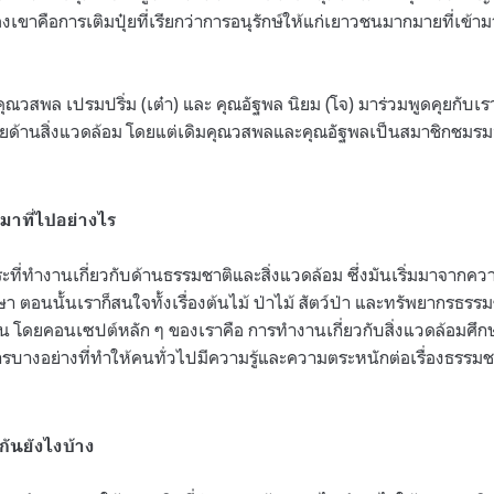
เขาคือการเติมปุ๋ยที่เรียกว่าการอนุรักษ์ให้แก่เยาวชนมากมายที่เข้าม
ุณวสพล​ เปรมปริ่ม (เต๋า) และ คุณอัฐพล​ นิยม​ (โจ) มาร่วมพูดคุยกับเราด้ว
่ายด้านสิ่งแวดล้อม โดยแต่เดิมคุณวสพลและคุณอัฐพลเป็นสมาชิกชมรม
ี่มาที่ไปอย่างไร
สระที่ทำงานเกี่ยวกับด้านธรรมชาติและสิ่งแวดล้อม ซึ่งมันเริ่มมาจากค
 ตอนนั้นเราก็สนใจทั้งเรื่องต้นไม้ ป่าไม้ สัตว์ป่า และทรัพยากรธ
้ขึ้น โดยคอนเซปต์หลัก ๆ ของเราคือ การทำงานเกี่ยวกับสิ่งแวดล้อมศึก
บางอย่างที่ทำให้คนทั่วไปมีความรู้และความตระหนักต่อเรื่องธรรม
กันยังไงบ้าง