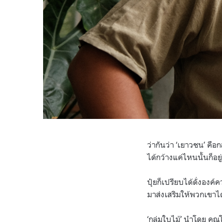
ว่ากันว่า ‘เยาวชน’ คือ
ได้กว้างแค่ไหนนั้นก็อย
ปุ๋ยก็เปรียบได้ดั่งองค
มาส่งเสริมให้พวกเขาได
‘กลุ่มใบไม้’ นำโดย คุณโช