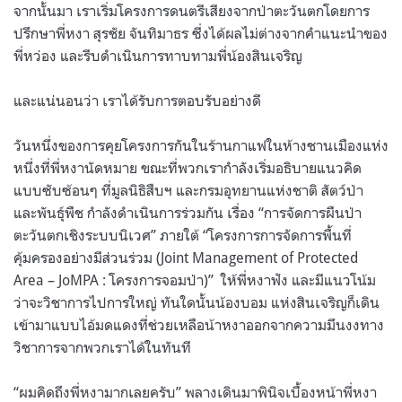
จากนั้นมา เราเริ่มโครงการดนตรีเสียงจากป่าตะวันตกโดยการ
ปรึกษาพี่หงา สุรชัย จันทิมาธร ซี่งได้ผลไม่ต่างจากคำแนะนำของ
พี่หว่อง และรีบดำเนินการทาบทามพี่น้องสินเจริญ
และแน่นอนว่า เราได้รับการตอบรับอย่างดี
วันหนึ่งของการคุยโครงการกันในร้านกาแฟในห้างชานเมืองแห่ง
หนึ่งที่พี่หงานัดหมาย ขณะที่พวกเรากำลังเริ่มอธิบายแนวคิด
แบบซับซ้อนๆ ที่มูลนิธิสืบฯ และกรมอุทยานแห่งชาติ สัตว์ป่า
และพันธุ์พืช กำลังดำเนินการร่วมกัน เรื่อง “การจัดการผืนป่า
ตะวันตกเชิงระบบนิเวศ” ภายใต้ “โครงการการจัดการพื้นที่
คุ้มครองอย่างมีส่วนร่วม (Joint Management of Protected
Area – JoMPA : โครงการจอมป่า)”
ให้พี่หงาฟัง และมีแนวโน้ม
ว่าจะวิชาการไปการใหญ่ ทันใดนั้นน้องบอม แห่งสินเจริญก็เดิน
เข้ามาแบบไอ้มดแดงที่ช่วยเหลือน้าหงาออกจากความมึนงงทาง
วิชาการจากพวกเราได้ในทันที
“ผมคิดถึงพี่หงามากเลยครับ” พลางเดินมาพินิจเบื้องหน้าพี่หงา