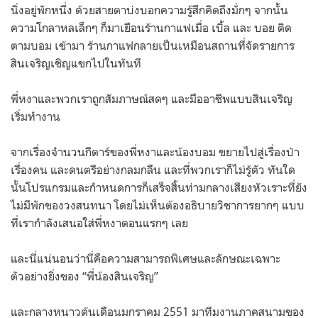
นิ่งอยู่พักหนึ่ง ด้วยสายตาบ่งบอกความรู้สึกคิดถึงมั่กๆ จากนั้น
ความโกลาหลเล็กๆ ก็มาเยือนร้านกาแฟเมื่อ เบิ้ล และ บอย ติด
ตามบอม เข้ามา ร้านกาแฟกลายเป็นเหมือนสถานที่จัดรายการ
สินเจริญเชิญแขกไปในทันที
พี่หงาและพวกเราถูกสัมภาษณ์สดๆ และมืออาชีพแบบสินเจริญ
เริ่มทำงาน
จากเรื่องจำนวนกีตาร์ของพี่หงาและน้องบอม ขยายไปสู่เรื่องป่า
เรื่องคน และดนตรีอย่างกลมกลืน และที่พวกเราก็ไม่รู้ตัว ทันใด
นั้นโปรแกรมและกำหนดการก็เสร็จสิ้นท่ามกลางเสียงหัวเราะที่ยัง
ไม่มีพักของวงสนทนา โดยไม่เห็นต้องอธิบายวิชาการยากๆ แบบ
ที่เรากำลังเสนอใส่พี่หงาตอนแรกๆ เลย
และนี่แน่นอนว่านี่คือความสามารถพิเศษและลักษณะเฉพาะ
ตัวอย่างยิ่งของ “พี่น้องสินเจริญ”
และกลางหนาวต้นเดือนมกราคม 2551 มาทีมงานภาคสนามของ