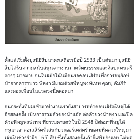
ตั้งแต่เริ่มตั้งมูลนิธิสืบนาคะเสถียรเมื่อปี 2533 เป็นต้นมา มูลนิธิ
สืบได้รับความสนับสนุนจากงานภาควัฒนธรรมและศิลปะ ดนตรี
ต่างๆ มากมาย จนในสมัยโน้นมีคนรอคอนเสิร์ตเพื่อการอนุรักษ์
ป่าจากคาราบาว พี่หงา มีแจมด้วยพี่หมูพงษ์เทพ คุณปู คัมภีร์
และผองเพื่อนในแวดวงนี้ตลอดมา
จนกระทั่งที่ผมเข้ามาทำงานเรายังสามารถทำคอนเสิร์ตใหญ่ได้
อีกสองครั้ง เป็นการรวมตัวของน้าแอ๊ด ต่อด้วยวงน้าหงา และปิด
ด้วยพี่หมูพงษ์เทพ ที่ธรรมศาสตร์ ในปี 2548 ปีต่อมาพี่หมูได้
กรุณาเอาคอนเสิร์ตที่เล่นกับวงออร์เคสตร้าของมหิดลวงใหญ่มา
เล่นในช่วงรำลึก 16 ปี สืบ ซึ่งทั้งสองครั้งเก้าอี้เสริมยังแทบไม่พอ