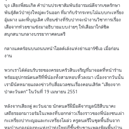
บุง เสียงพี่สมเกิด คำปานประชาสัมพันธ์อารมณ์ดีจากเขตรักษา
พันธุ์สัตว์ป่าทุ่งใหญ่ตะวันออก ที่มากับรำกระทบไม้แบบกะเหรี่ยง
อุ้มผาง และพี่บุญเลิศ เทียนช้างที่รับปากจะนำงานวิชาการเรื่อง
เสือจากห้วยขาแข้งมาอธิบายแบบง่ายๆ ให้เสือมาใกล้ชิด
สนุกสนานกลางบรรยากาศดนตรี
กลางแดดร้อนบนถนนหน้าโอลด์เล้งแห่งย่านอาร์ซีเอ เมื่อก่อน
งาน
พวกเราได้ต้อนรับรถของครอบครัวสินเจริญที่มาจอดที่หน้าร้าน
พร้อมอุปกรณ์ดนตรีที่พี่น้องทั้งสามหอบหิ้วลงมา เนื่องจากวันนั้น
เรามีนัดหมายแถลงข่าวกับสื่อมวลชนเรื่องคอนเสิร์ต “เสียงจาก
ป่าตะวันตก” ในวันที่ 19 เมษายน 2551
หลังจากเสียงตู่ ตะวันฉาย นักดนตรีฝีมือดีจากมูลนิธิสืบนาคะ
เสถียรออกมาวอร์มในเพลงที่บอกกล่าวเรื่องราวของพี่น้องชนเผ่า
กะเหรี่ยงปากะญอและกะเหรี่ยงโผล่ว ครูดนตรีในชุดพื้นถิ่นจาก
หมูบ้านกองม่องทะแห่งป่าทุ่งใหญ่ก็ขึ้นขับขานเพลงพิณพื้นบ้าน