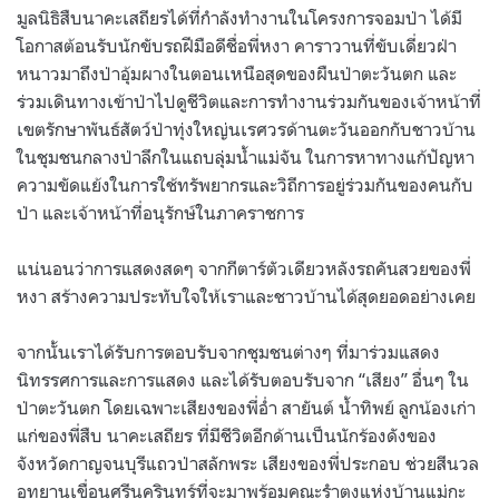
มูลนิธิสืบนาคะเสถียรได้ที่กำลังทำงานในโครงการจอมป่า ได้มี
โอกาสต้อนรับนักขับรถฝีมือดีชื่อพี่หงา คาราวานที่ขับเดี่ยวฝ่า
หนาวมาถึงป่าอุ้มผางในตอนเหนือสุดของผืนป่าตะวันตก และ
ร่วมเดินทางเข้าป่าไปดูชีวิตและการทำงานร่วมกันของเจ้าหน้าที่
เขตรักษาพันธ์สัตว์ป่าทุ่งใหญ่นเรศวรด้านตะวันออกกับชาวบ้าน
ในชุมชนกลางป่าลึกในแถบลุ่มน้ำแม่จัน ในการหาทางแก้ปัญหา
ความขัดแย้งในการใช้ทรัพยากรและวิถีการอยู่ร่วมกันของคนกับ
ป่า และเจ้าหน้าที่อนุรักษ์ในภาคราชการ
แน่นอนว่าการแสดงสดๆ จากกีตาร์ตัวเดียวหลังรถคันสวยของพี่
หงา สร้างความประทับใจให้เราและชาวบ้านได้สุดยอดอย่างเคย
จากนั้นเราได้รับการตอบรับจากชุมชนต่างๆ ที่มาร่วมแสดง
นิทรรศการและการแสดง และได้รับตอบรับจาก “เสียง” อื่นๆ ใน
ป่าตะวันตก โดยเฉพาะเสียงของพี่อ่ำ สายันต์ น้ำทิพย์ ลูกน้องเก่า
แก่ของพี่สืบ นาคะเสถียร ที่มีชีวิตอีกด้านเป็นนักร้องดังของ
จังหวัดกาญจนบุรีแถวป่าสลักพระ เสียงของพี่ประกอบ ช่วยสีนวล
อุทยานเขื่อนศรีนครินทร์ที่จะมาพร้อมคณะรำตงแห่งบ้านแม่กะ