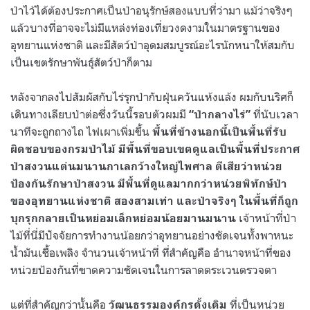
ป่าไว้ได้ต้องประกาศเป็นป่าอนุรักษ์สองแบบที่ว่ามา แม้ว่าจริงๆ
แล้วบางที่อาจจะไม่มีแหล่งท่องเที่ยวงดงามในมาตรฐานของ
อุทยานแห่งชาติ และมีสัตว์ป่าอุดมสมบูรณ์อะไรนักหนาให้สมกับ
เป็นเขตรักษาพันธุ์สัตว์ป่าก็ตาม
หลังจากลงไปสัมผัสกับไร่รุกป่ากับฝุ่นควันแห้งแล้ง ผมกับนริศก็
เดินทางเลียบป่าต่อซึ่งวันนี้รอบตัวผมมี
ที่นับเวลา
“
ป่ากลางไร่
”
นาทีจะถูกถางไถ ไฟเผาเพิ่มขึ้น
พื้นที่ข้างนอกนี้เป็นพื้นที่รับ
ผิดชอบของกรมป่าไม้ มีพื้นที่ขอบเขตดูแลเป็นพื้นที่ประกาศ
ป่าสงวนแต่นมนานกาเลกว้างใหญ่ไพศาล ตีเสียว่าหน่วย
ป้องกันรักษาป่าสงวน มีพื้นที่ดูแลมากกว่าหน่วยพิทักษ์ป่า
ของอุทยานแห่งชาติ สองสามเท่า และป่าจริงๆ ในพื้นที่ก็ถูก
เจ้าหน้าที่ป่า
บุกรุกกลายเป็นหย่อมเล็กหย่อมน้อยมานมนาน
ไม้ที่นี่มีปัจจัยการทำงานน้อยกว่าอุทยานอย่างชัดเจนทั้งพาหนะ
น้ำมันเชื้อเพลิง จำนวนเจ้าหน้าที่ ที่สำคัญคือ อำนาจหน้าที่ของ
หน่วยป้องกันที่ขาดความชัดเจนในการลาดตระเวนตรวจตา
แต่ที่สำคัญกว่านั้นคือ
ที่เป็นหน่วย
วัฒนธรรมองค์กรดั้งเดิม