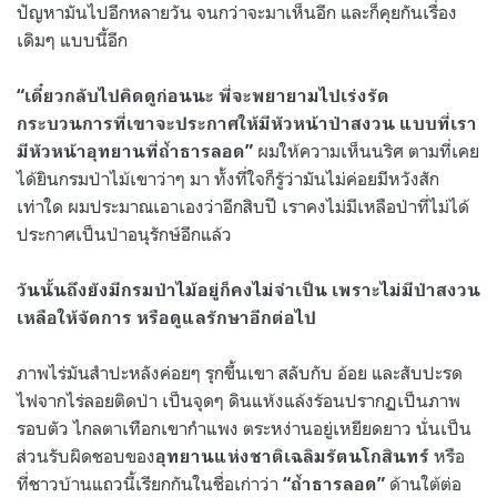
ปัญหามันไปอีกหลายวัน จนกว่าจะมาเห็นอีก และก็คุยกันเรื่อง
เดิมๆ แบบนี้อีก
“
เดี๋ยวกลับไปคิดดูก่อนนะ พี่จะพยายามไปเร่งรัด
กระบวนการที่เขาจะประกาศให้มีหัวหน้าป่าสงวน แบบที่เรา
ผมให้ความเห็นนริศ ตามที่เคย
มีหัวหน้าอุทยานที่ถ้ำธารลอด
”
ได้ยินกรมป่าไม้เขาว่าๆ มา ทั้งที่ใจก็รู้ว่ามันไม่ค่อยมีหวังสัก
เท่าใด ผมประมาณเอาเองว่าอีกสิบปี เราคงไม่มีเหลือป่าที่ไม่ได้
ประกาศเป็นป่าอนุรักษ์อีกแล้ว
วันนั้นถึงยังมีกรมป่าไม้อยู่ก็คงไม่จำเป็น เพราะไม่มีป่าสงวน
เหลือให้จัดการ หรือดูแลรักษาอีกต่อไป
ภาพไร่มันสำปะหลังค่อยๆ รุกขึ้นเขา สลับกับ อ้อย และสับปะรด
ไฟจากไร่ลอยติดป่า เป็นจุดๆ ดินแห้งแล้งร้อนปรากฏเป็นภาพ
รอบตัว ไกลตาเทือกเขากำแพง ตระหง่านอยู่เหยียดยาว นั่นเป็น
ส่วนรับผิดชอบของ
หรือ
อุทยานแห่งชาติเฉลิมรัตนโกสินทร์
ที่ชาวบ้านแถวนี้เรียกกันในชื่อเก่าว่า
ด้านใต้ต่อ
“
ถ้ำธารลอด
”