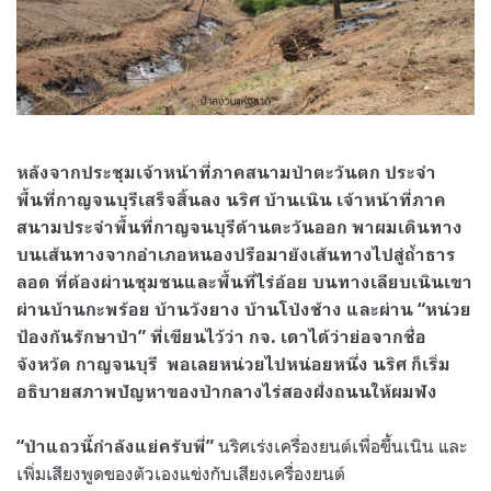
หลังจากประชุมเจ้าหน้าที่ภาคสนามป่าตะวันตก ประจำ
พื้นที่กาญจนบุรีเสร็จสิ้นลง นริศ บ้านเนิน เจ้าหน้าที่ภาค
สนามประจำพื้นที่กาญจนบุรีด้านตะวันออก พาผมเดินทาง
บนเส้นทางจากอำเภอหนองปรือมายังเส้นทางไปสู่ถ้ำธาร
ลอด ที่ต้องผ่านชุมชนและพื้นที่ไร่อ้อย บนทางเลียบเนินเขา
ผ่านบ้านกะพร้อย บ้านวังยาง บ้านโป่งช้าง และผ่าน
“
หน่วย
ป้องกันรักษาป่า
”
ที่เขียนไว้ว่า กจ
.
เดาได้ว่าย่อจากชื่อ
จังหวัด กาญจนบุรี
พอเลยหน่วยไปหน่อยหนึ่ง นริศ ก็เริ่ม
อธิบายสภาพปัญหาของป่ากลางไร่สองฝั่งถนนให้ผมฟัง
นริศเร่งเครื่องยนต์เพื่อขึ้นเนิน และ
“
ป่าแถวนี้กำลังแย่ครับพี่
”
เพิ่มเสียงพูดของตัวเองแข่งกับเสียงเครื่องยนต์