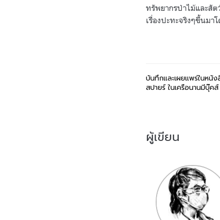
ทรัพยากรป่าไม้และสัตว
เรื่องปะทะจริงๆขึ้นมาโ
บันทึกและเผยแพร่ในหนัง
สปายร์ ในเครือนานมีบุ๊คส
ผู้เขียน