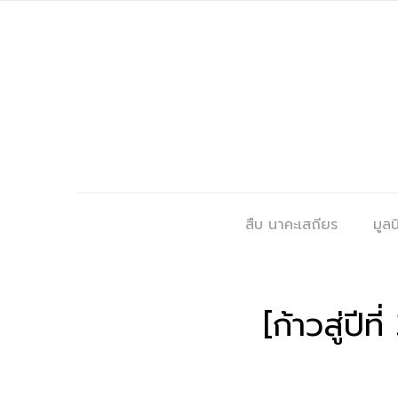
สืบ นาคะเสถียร
มูลนิ
[ก้าวสู่ปี