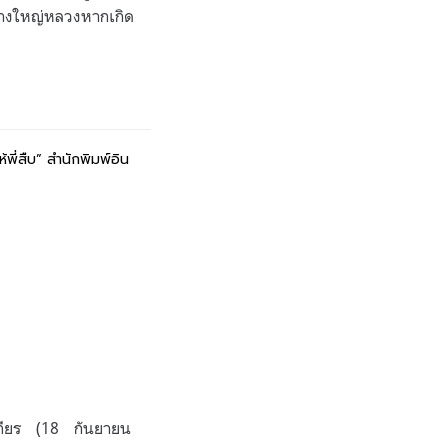
ย่างใหญ่หลวงหากเกิด
พี่สืบ
”
สำนักพิมพ์อิน
สถียร (18 กันยายน