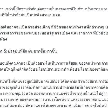
างๆ เหล่านี้ มีความสำคัญต่อความมั่นคงของชาติในด้านทรัพยากร แ
ที่มีน้ำท่าฟ้าฝนเป็นปกติอย่างแน่นอน
ุณสืบอาจจะเป็นตัวอย่างเล็กๆ ที่ชีวิตของคนทำงานที่กล้าหาญ เ
ับความเลวร้ายของระบบระบอบรัฐ การเมือง และราชการ ที่มั่วมัว
พ้อง
จนถึงปัจจุบันที่มีแต่จะมากขึ้นมากขึ้น
จนถึงคุณจำนง เป็นตัวอย่างให้เห็นว่าการเสียสละของคนทำงานด้าน
คนใหญ่โตเลิกคิดถึงประโยชน์ส่วนตัวมาทำเพื่อประโยชน์ของชาติแต่
หน้าที่ไม่กี่คนของมูลนิธิสืบนาคะเสถียร ได้ติดตามเฝ้าระวังสถานการณ
นาของคุณสืบ เราต้องทัดทานถนนผ่านป่าหลายเส้นที่เกิดจากความคิ
ละระหว่างกลุ่มจังหวัด
ต้องทัดทานการแย่งชิงน้ำจากลุ่มน้ำหนึ่งไปสู่กา
ะบบธรรมชาติ
ต้องทัดทานการหาประโยชน์จากแหล่งธรรมชาติตามแนว
สถานที่ท่องเที่ยว
ทัดทานการให้เอกชนเข้ามาดำเนินการต่างๆในผืนป่าแ