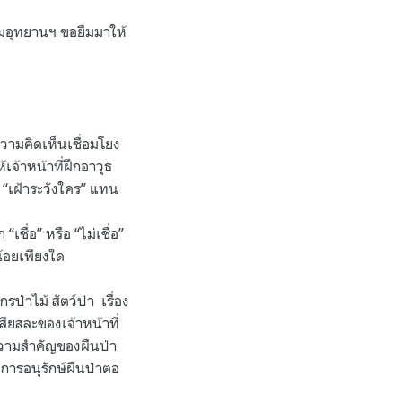
รมอุทยานฯ ขอยืมมาให้
วามคิดเห็นเชื่อมโยง
เจ้าหน้าที่ฝึกอาวุธ
“
เฝ้าระวังใคร
”
แทน
ก
“
เชื่อ
”
หรือ
“
ไม่เชื่อ
”
น้อยเพียงใด
รป่าไม้ สัตว์ป่า
เรื่อง
ียสละของเจ้าหน้าที่
องความสำคัญของผืนป่า
ารอนุรักษ์ผืนป่าต่อ