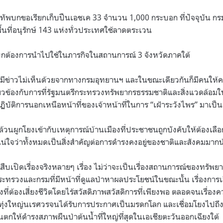
องทัพบกขอเรียกเก็บปืนเอชเค
33
จำนวน
1,000
กระบอก ที่ปัจจุบัน ก
้นที่อนุรักษ์
143
แห่งทั่วประเทศใช้ลาดตระเวน
บกต้องการนำไปใช้ในภารกิจในสถานการณ์
3
จังหวัดภาคใต้
มมีข่าวไม่เห็นด้วยจากทางกรมอุทยานฯ และในขณะเดียวกันก็มีคนให้ค
ี่ยวข้องกับการที่รัฐมนตรีกระทรวงทรัพยากรธรรมชาติและสิ่งแวดล้อมให้
ิบัติการนอกเหนือหน้าที่ของเจ้าหน้าที่ในการ
“
เฝ้าระวังไพร
”
มาเป็น
วนผูกโยงเข้ากับเหตุการณ์บ้านเมืองที่ประชาชนถูกบังคับให้ต้องเลือ
ไม่แน่ใจว่าทั้งหมดเป็นสิ่งสำคัญต่อการดำรงคงอยู่ของชาติและสังคมมาก
สืบเปิดเรื่องจริงหลายๆ เรื่อง ไม่ว่าจะเป็นเรื่องสถานการณ์ของทรัพยาก
รวงและกรมที่มีหน้าที่ดูแลป่าหาผลประโยชน์ในขณะนั้น เรื่องการเส
างที่ต้องเสี่ยงชีวิตโดยไร้สวัสดิภาพสวัสดิการที่เพียงพอ ตลอดจนเรื่
ทุ่งใหญ่นเรศวรจนได้รับการประกาศเป็นมรดกโลก และเชื่อมโยงไปถึงก
นตกให้ดำรงสภาพผืนป่าต้นน้ำที่ใหญ่ที่สุดในเอเชียตะวันออกเฉียงใต้