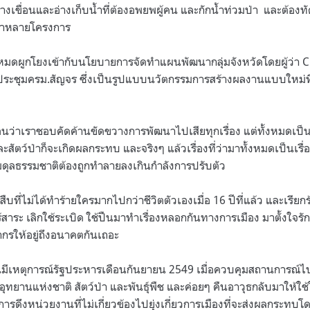
งเขื่อนและอ่างเก็บน้ำที่ต้องอพยพผู้คน และกักน้ำท่วมป่า
และต้องท
นป่าหลายโครงการ
ั้งหมดผูกโยงเข้ากับนโยบายการจัดทำแผนพัฒนากลุ่มจังหวัดโดยผู้ว่า
C
ระชุมครม
.
สัญจร ซึ่งเป็นรูปแบบนวัตกรรมการสร้างผลงานแบบใหม่ท
มือนว่าเราชอบคัดค้านขัดขวางการพัฒนาไปเสียทุกเรื่อง แต่ทั้งหมดเป็นเ
สัตว์ป่าก็จะเกิดผลกระทบ และจริงๆ แล้วเรื่องที่ว่ามาทั้งหมดเป็นเรื่อง
ุลธรรมชาติต้องถูกทำลายลงเกินกำลังการปรับตัว
ืบที่ไม่ได้ทำร้ายใครมากไปกว่าชีวิตตัวเองเมื่อ
16
ปีที่แล้ว และเรีย
งไร้สาระ เลิกใช้ระเบิด ใช้ปืนมาทำเรื่องหลอกกันทางการเมือง มาตั้งใจ
รให้อยู่ถึงอนาคตกันเถอะ
้นมีเหตุการณ์รัฐประหารเดือนกันยายน
2549
เมื่อควบคุมสถานการณ์ไป
ุทยานแห่งชาติ สัตว์ป่า และพันธุ์พืช และค่อยๆ คืนอาวุธกลับมาให้
ดึงหน่วยงานที่ไม่เกี่ยวข้องไปยุ่งเกี่ยวการเมืองที่จะส่งผลกระทบ