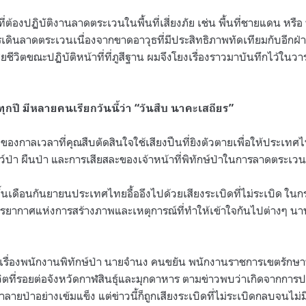
่ต้องปฏิบัติงานลาดตระเวนในพื้นที่เสี่ยงภัย เช่น พื้นที่ชายแดน หรือ พื
ินลาดตระเวนเนื่องจากขาดอาวุธที่มีประสิทธิภาพทัดเทียมกับอีกฝ่าย 
สียชีวิตขณะปฏิบัติหน้าที่ที่ภูสีฐาน ผมจึงโยงเรื่องราวมาบันทึกไว้ใน
กปี มีหลายคนเรียกวันนี้ว่า
“
วันสืบ นาคะเสถียร
”
6
ของกาลเวลาที่คุณสืบตัดสินใจใช้เสียงปืนที่ยิงตัวตายเพื่อให้ประเ
ป่า ผืนป่า และการเสียสละของเจ้าหน้าที่พิทักษ์ป่าในการลาดตระเวน
นขึ้นเดือนกันยายนประเทศไทยอื้ออึงไปด้วยเสียงระเบิดที่ไม่ระเบิด ในก
งบรรยากาศแห่งการสร้างภาพและเหตุการณ์ที่ทำให้เข้าใจกันไปต่างๆ นาน
เรื่องพนักงานพิทักษ์ป่า นายจำนง คนขยัน พนักงานราชการเขตรักษาพั
วิตที่รอยต่อจังหวัดกาฬสินธุ์และมุกดาหาร ตามข่าวพบว่าเกิดจากการปฏิ
ยป่าอย่างเข้มแข็ง แต่ข่าวนี้ก็ถูกเสียงระเบิดที่ไม่ระเบิดกลบจนไม