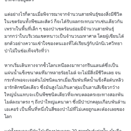
แต่อย่างไรก็ตามเมื่อพิจารณาจากจำนวนสายพันธุ์ของสิ่งมีชีวิต
ในเขตร้อนทั้งพืชและสัตว์ ก็จะได้รับผลกระทบมากเช่นเดียวกัน
เพราะในพื้นที่เล็ก ๆ ของป่าเขตร้อนย่อมมีจำนวนสายพันธุ์
มากกว่าในบริเวณเขตหนาวเป็นจำนวนมหาศาล โดยผู้เขียนได้
ยกตัวอย่างความเข้าใจของตนเองที่ได้เรียนรู้กับนักนิเวศวิทยา
ป่าไม้ในข้อเท็จจริงที่ว่า
หากเริ่มเดินทางจากขั้วโลกเหนือลงมาทางกรีนแลนด์ซึ่งเป็น
แผ่นน้ำแข็งขนาดมหึมาหลายร้อยไมล์ จะไม่มีสิ่งมีชีวิตเลย จน
กระทั่งพอจะเจอต้นไม้ชนิดแรกเมื่อเริ่มพ้นพืดน้ำแข็งคือต้นหลิว
อาร์กติกชนิดเดียว ซึ่งมันสูงไม่เกินตาตุ่มเป็นลานสีเขียวกว้าง
ใหญ่นั่นแทบจะเป็นพืชชนิดเดียวที่จะพบตลอดระยะทางสองพัน
ไมล์ลงมาตรง ๆ ถึงป่าใหญ่แคนาดา ซึ่งมีป่าปกคลุมเกือบพันล้าน
เอเคอร์ เป็นพื้นที่หนึ่งในสี่ของป่าไม้ที่ไม่เคยถูกแตะต้องเลยของ
โลก
แต่ทั้งหมดจะมีต้นไม้เพียงประมาณ 20 สายพันธุ์เท่านั้น นั่นคือ