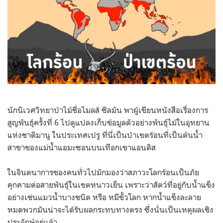
นักนิเวศวิทยาป่าไม้ชื่อไมลส์ ซิลมัน พาผู้เขียนหนังสือเรื่องการ
สูญพันธุ์ครั้งที่ 6 ไปดูแปลงเก็บข้อมูลตัวอย่างพันธุ์ไม้ในอุทยาน
แห่งชาติมานู ในประเทศเปรู ที่นี่เป็นป่าเขตร้อนที่เป็นต้นน้ำ
สาขาของแม่น้ำแอมะซอนบนเทือกเขาแอนดิส
ในจินตนาการของคนทั่วไปมักมองว่าสภาวะโลกร้อนเป็นภัย
คุกคามต่อสายพันธุ์ในเขตหนาวเย็น เพราะว่าสัตว์ที่อยู่กับน้ำแข็ง
อย่างเช่นแมวน้ำบางชนิด หรือ หมีขั้วโลก หากน้ำแข็งละลาย
หมดพวกมันน่าจะได้รับผลกระทบทางตรง ซึ่งนั่นเป็นเหตุผลเชิง
ประจักษ์อยู่แล้ว