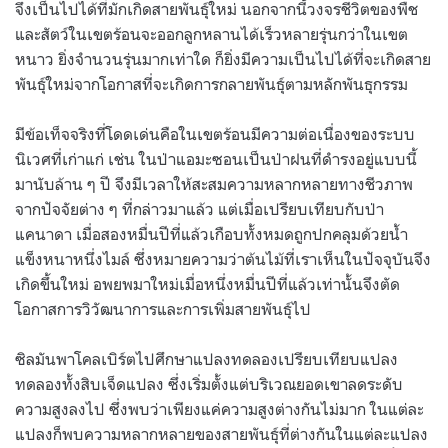
จึงเป็นไปได้ที่มักเกิดสายพันธุ์ใหม่ นอกจากนี้วงจรชีวิตของพืช
และสัตว์ในเขตร้อนจะออกลูกหลานได้เร็วหลายรุ่นกว่าในเขต
หนาว ยิ่งจำนวนรุ่นมากเท่าใด ก็ยิ่งมีความเป็นไปได้ที่จะเกิดสาย
พันธุ์ใหม่จากโอกาสที่จะเกิดการกลายพันธุ์ตามหลักพันธุกรรม
มีข้อเท็จจริงที่โดดเด่นคือในเขตร้อนมีความต่อเนื่องของระบบ
นิเวศที่เก่าแก่ เช่น ในป่าแอมะซอนเป็นป่าฝนที่ดำรงอยู่แบบนี้
มานับล้าน ๆ ปี จึงมีเวลาให้สะสมความหลากหลายทางชีวภาพ
จากปัจจัยต่าง ๆ ที่กล่าวมาแล้ว แต่เมื่อเปรียบเทียบกับป่า
แคนาดา เมื่อสองหมื่นปีที่แล้วเกือบทั้งหมดถูกปกคลุมด้วยน้ำ
แข็งหนาหนึ่งไมล์ ซึ่งหมายความว่าต้นไม้ที่เราเห็นในปัจจุบันจึง
เกิดขึ้นใหม่ อพยพมาใหม่เมื่อหนึ่งหมื่นปีที่แล้วเท่านั้นจึงตัด
โอกาสการวิวัฒนาการและการเพิ่มสายพันธุ์ไป
ซิลมันพาโคลเบิร์ตไปศึกษาแปลงทดลองเปรียบเทียบแปลง
ทดลองทั้งสิบเจ็ดแปลง ซึ่งเริ่มตั้งแต่บริเวณยอดเขาลดระดับ
ความสูงลงไป ซึ่งพบว่าเพียงแค่ความสูงต่างกันไม่มาก ในแต่ละ
แปลงก็พบความหลากหลายของสายพันธุ์ที่ต่างกันในแต่ละแปลง