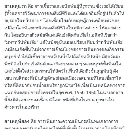
คือ จากเชื้อราและชนิดพันธุ์ที่รุกราน ซึ่งเธอได้เรียน
สาเหตุแรก
รู้ตั้งแต่การวิวัฒนาการของสิ่งมีชีวิตและได้แยกถิ่นที่อยู่ปรับตัวให้
อยู่รอดในทวีปต่าง ๆ โดยเชื่อมโยงกับทฤษฎีการเคลื่อนตัวของ
เปลือกโลกที่แยกชนิดของสิ่งมีชีวิตในภูมิภาคต่าง ๆ ให้แตกต่าง
กัน โดยอธิบายถึงสมัยที่แผ่นดินยังติดกันเมื่อในอดีตที่เรียกว่า
“มหาทวีปพันเจีย” แต่ในปัจจุบันเธอเปรียบเทียบว่าทวีปพันเจีย
เหมือนเกิดขึ้นใหม่จากการเชื่อมโยงของการเดินทางของกิจกรรม
มนุษย์ ทำให้มีเชื้อราจากทวีปหนึ่งไปถึงอีกทวีปหนึ่ง มีสัตว์และ
พืชที่ติดไปกับเรือสินค้าและกิจกรรมต่าง ๆ ของมนุษย์ทั้งที่จงใจ
และไม่ตั้งใจส่งผลกระทบให้สัตว์ในพื้นที่เดิมถึงขั้นสูญพันธุ์ ดัง
เช่น กบสีทองที่เป็นสัญลักษณ์ของเมืองเอลบาเยที่โดนเชื้อราไค
ทริดที่ติดมากับกบน้ำแอฟริกาถูกนำมาใช้เพื่อเป็นเทคนิคทางการ
แพทย์ทดสอบการตั้งครรภ์ในยุค ค.ศ. 1950-1960 โน่น นอกจาก
นี้ยังมีตัวอย่างของเชื้อราจีโอมายซีสที่เกิดโรคราจมูกขาวใน
ค้างคาวในอเมริกา
คือ การเพิ่มภาวะความเป็นกรดในทะเลจากการ
สาเหตุที่สอง
ละลายของคาร์บอนไดออกไซด์ที่เพิ่มขึ้นในบรรยากาศ โดยมีกรณี