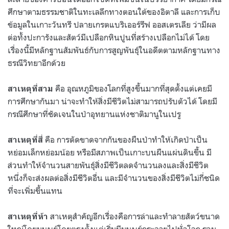
ศึกษาตามธรรมชาติในทะเลลึกทางตอนใต้ของอิตาลี และการเก็บ
ข้อมูลในเกาะวันทรี ปลายเกรตแบริเออร์รีฟ ออสเตรเลีย ว่ามีผล
ต่อทั้งปะการังและสัตว์มีเปลือกหินปูนที่สร้างเปลือกไม่ได้ โดย
เรื่องนี้มีหลักฐานสัมพันธ์กับการสูญพันธุ์ในอดีตตามหลักฐานทาง
ธรณีวิทยาอีกด้วย
คือ อุณหภูมิของโลกที่สูงขึ้นมากที่สุดตั้งแต่เคยมี
สาเหตุที่สาม
การศึกษากันมา น่าจะทำให้สิ่งมีชีวิตไม่สามารถปรับตัวได้ โดยมี
กรณีศึกษาที่ชัดเจนในป่าอุทยานแห่งชาติมานูในเปรู
คือ การตัดขาดจากกันของผืนป่าทำให้เกิดป่าเป็น
สาเหตุที่สี่
หย่อมเล็กหย่อมน้อย หรือมีสภาพเป็นเกาะบนผืนแผ่นดินขึ้น มี
ส่วนทำให้จำนวนสายพันธุ์สิ่งมีชีวิตลดจำนวนลงและสิ่งมีชีวิต
หนึ่งก็จะส่งผลต่อสิ่งมีชีวิตอื่น และมีจำนวนของสิ่งมีชีวิตไม่กี่ชนิด
ที่จะเพิ่มขึ้นแทน
สาเหตุสำคัญอีกเรื่องคือการล่าและทำลายสัตว์ขนาด
สาเหตุที่ห้า
ใหญ่โดยมนุษย์โดยตรงตั้งแต่เริ่มมีมนุษย์กระจายไปทั่วโลก รวม