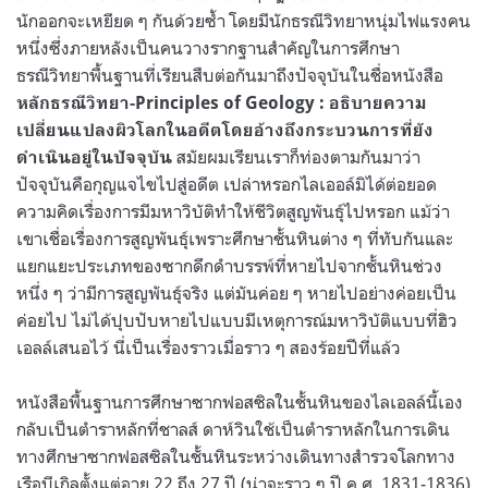
นักออกจะเหยียด ๆ กันด้วยซ้ำ โดยมีนักธรณีวิทยาหนุ่มไฟแรงคน
หนึ่งซึ่งภายหลังเป็นคนวางรากฐานสำคัญในการศึกษา
ธรณีวิทยาพื้นฐานที่เรียนสืบต่อกันมาถึงปัจจุบันในชื่อหนังสือ
หลักธรณีวิทยา-
Principles of Geology :
อธิบายความ
เปลี่ยนแปลงผิวโลกในอดีตโดยอ้างถึงกระบวนการที่ยัง
สมัยผมเรียนเราก็ท่องตามกันมาว่า
ดำเนินอยู่ในปัจจุบัน
ปัจจุบันคือกุญแจไขไปสู่อดีต เปล่าหรอกไลเออล์มิได้ต่อยอด
ความคิดเรื่องการมีมหาวิบัติทำให้ชีวิตสูญพันธุ์ไปหรอก แม้ว่า
เขาเชื่อเรื่องการสูญพันธุ์เพราะศึกษาชั้นหินต่าง ๆ ที่ทับกันและ
แยกแยะประเภทของซากดึกดำบรรพ์ที่หายไปจากชั้นหินช่วง
หนึ่ง ๆ ว่ามีการสูญพันธุ์จริง แต่มันค่อย ๆ หายไปอย่างค่อยเป็น
ค่อยไป ไม่ได้ปุบปับหายไปแบบมีเหตุการณ์มหาวิบัติแบบที่ฮิว
เอลล์เสนอไว้
นี่เป็นเรื่องราวเมื่อราว ๆ สองร้อยปีที่แล้ว
หนังสือพื้นฐานการศึกษาซากฟอสซิลในชั้นหินของไลเอลล์นี้เอง
กลับเป็นตำราหลักที่ชาลส์ ดาห์วินใช้เป็นตำราหลักในการเดิน
ทางศึกษาซากฟอสซิลในชั้นหินระหว่างเดินทางสำรวจโลกทาง
เรือบีเกิลตั้งแต่อายุ 22 ถึง 27 ปี (น่าจะราว ๆ ปี ค.ศ. 1831-1836)