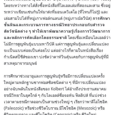
โดยระหว่างทางได้สั่งซื้อหนังสือที่ไลเอลเล่มที่สองและสาม ซึ่งอยู่
ระหว่างเขียนเช่นกันให้มาส่งที่มอนเตวิเดโอ (ที่ไหนก็ไม่รู้) และ
เล่มสามไปได้ที่หมู่เกาะฟอล์กแลนด์ (หมู่เกาะมัลวีนัส)
การศึกษา
ชั้นหินและกระบวนการทางธรณีวิทยาประกอบกับสำรวจ
สัตว์ชนิดต่าง ๆ ทำให้เขาพัฒนาความรู้เรื่องการวิวัฒนาการ
โดยเชื่อเหมือนไลเอลล์ว่า
และหลักการคัดเลือกโดยธรรมชาติ
ไม่มีการสูญพันธุ์แบบมหาวิบัติ แต่การสูญพันธุ์และเปลี่ยนแปลง
จะเป็นแบบค่อยเป็นค่อยไป
แต่อย่างไรก็ตามในหนังสือเรื่อง
กำเนิดสปีชีส์ของเขา บ่งชัดว่าดาห์วินคุ้นเคยกับการสูญพันธุ์ที่มี
สาเหตุมาจากมนุษย์
การศึกษาช่วงอายุและการสูญพันธุ์หรือมีการเปลี่ยนแปลงครั้ง
ใหญ่ตามหลักฐานซากฟอสซิลชนิดต่าง ๆ ที่มีการเปลี่ยนแปลง
อย่างฉับพลันในหนังสือของ
Kolbert
ได้อ้างถึงประธานสมาคม
ธรณีวิทยาในยุคใกล้ ๆ กับไลเอลล์ชื่อจอห์น ฟิลลิปส์ ที่แบ่งช่วง
เวลาตามธรณีกาลออกเป็นสามช่วงใหญ่ ๆ เรียกว่าพาลีโอโซอิค
(Paleozoic)
หรือช่วงชีวิตโบราณ มีโซโซอิค
(Mesozoic)
หรือ
ชีวิตตอนกลาง และซีโนโซอิค (
Cenozoic)
หรือ ชีวิตใหม่