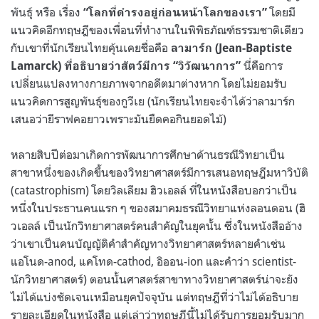
พันธุ์ หรือ เรื่อง
โดยมี
“โลกที่ดำรงอยู่ก่อนหน้าโลกของเรา”
แนวคิดอีกทฤษฎีของเพื่อนที่ทำงานในพิพิธภัณฑ์ธรรมชาติเดียว
กับเขาที่นักเรียนไทยคุ้นเคยชื่อคือ
ลามาร์ก (
Jean-Baptiste
นี่คือการ
Lamarck)
ที่อธิบายว่าสัตว์มีการ “วิวัฒนาการ”
เปลี่ยนแปลงทางกายภาพจากอดีตมาต่างหาก โดยไม่ยอมรับ
แนวคิดการสูญพันธุ์ของกูวีเย (นักเรียนไทยจะจำได้ว่าลามาร์ก
เสนอว่ายีราฟคอยาวเพราะมันยืดคอกินยอดไม้)
หลายสิบปีต่อมาเกิดการพัฒนาการศึกษาด้านธรณีวิทยาเป็น
สาขาหนึ่งของเกิดขึ้นของวิทยาศาสตร์มีการเสนอทฤษฎีมหาวิบัติ
(
catastrophism)
โดยวิลเลียม ฮิวเอลล์ ที่ในหนังสือบอกว่าเป็น
หนึ่งในประธานคนแรก ๆ ของสมาคมธรณีวิทยาแห่งลอนดอน (ฮิ
วเอลล์ เป็นนักวิทยาศาสตร์คนสำคัญในยุคนั้น ซึ่งในหนังสืออ้าง
ว่าเขาเป็นคนบัญญัติคำสำคัญทางวิทยาศาสตร์หลายคำเช่น
แอโนด-
anod,
แคโทด-
cathod,
อิออน-
ion
และคำว่า
scientist-
นักวิทยาศาสตร์
)
ตอนนั้นศาสตร์สาขาทางวิทยาศาสตร์น่าจะยัง
ไม่ได้แบ่งชัดเจนเหมือนยุคปัจจุบัน แต่ทฤษฎีที่ว่าไม่ได้อธิบาย
รายละเอียดในหนังสือ แต่เล่าว่าทฤษฎีนี้ไม่ได้รับการยอมรับมาก