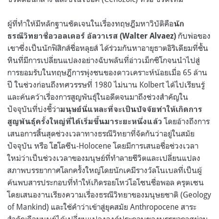
ผู้ที่ทำให้มีหลักฐานชัดเจนในเรื่องทฤษฎีมหาวิบัติคือ
นัก
กับพ่อของ
ธรณีวิทยาชื่อวอลเตอร์ อัลวาเรส
(Walter Alvaez)
เขาซึ่งเป็นนักฟิสิกส์ชื่อหลุยส์ ได้ร่วมกันหาอายุธาตอิริเดียมที่ชั้น
หินที่มีการเปลี่ยนแปลงอย่างฉับพลันที่อ่าวเม็กซิโกจนนำไปสู่
การยอมรับในทฤษฎีการพุ่งชนของดาวเคราะห์น้อยเมื่อ
65
ล้าน
ปี ในช่วงก่อนถึงทศวรรษที่
1980
ไม่นาน
Kolbert
ได้ไปเรียนรู้
และค้นคว้าเรื่องการสูญพันธุ์ในอดีตจนมาถึงช่วงสำคัญใน
ปัจจุบันที่บ่งชี้ว่า
มนุษย์นี่แหละที่จะเป็นปัจจัยทำให้เกิดการ
โดยอ้างถึงการ
สูญพันธุ์ครั้งใหญ่ที่ได้เริ่มขึ้นมาระยะหนึ่งแล้ว
เสนอการสิ้นสุดช่วงเวลาทางธรณีวิทยาที่จัดกันว่าอยู่ในสมัย
ปัจจุบัน หรือ โฮโลซีน-
Holocene
โดยมีการเสนอชื่อช่วงเวลา
ใหม่ว่าเป็นช่วงเวลาของมนุษย์ที่ทำลายชีวิตและเปลี่ยนแปลง
สภาพบรรยากาศโลกครั้งใหญ่โดยนักเคมีรางวัลโนเบลที่เป็นผู้
ค้นพบสารประกอบที่ทำให้เกิดรอยโหว่โอโซนชื่อพอล ครุตเซน
โดยเสนองานเรียงความเรื่องธรณีวิทยาของมนุษยชาติ (
Geology
of Mankind)
และใช้คำว่าเข้าสู่ยุคสมัย
Anthropocene
สาระ
สำคัญคือมนุษย์ได้เปลี่ยนแปลงองค์ประกอบของบรรยากาศผ่าน